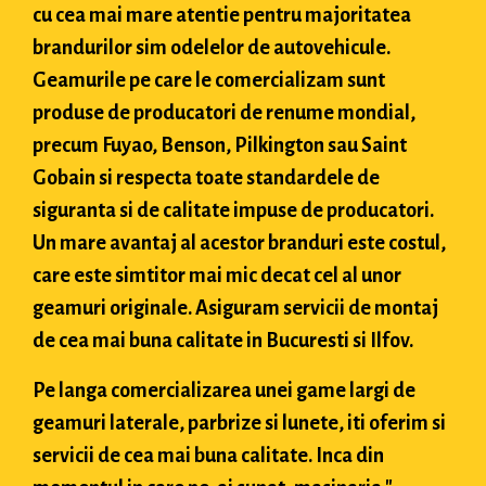
cu cea mai mare atentie pentru majoritatea
brandurilor sim odelelor de autovehicule.
Geamurile pe care le comercializam sunt
produse de producatori de renume mondial,
precum Fuyao, Benson, Pilkington sau Saint
Gobain si respecta toate standardele de
siguranta si de calitate impuse de producatori.
Un mare avantaj al acestor branduri este costul,
care este simtitor mai mic decat cel al unor
geamuri originale. Asiguram servicii de montaj
de cea mai buna calitate in Bucuresti si Ilfov.
Pe langa comercializarea unei game largi de
geamuri laterale, parbrize si lunete, iti oferim si
servicii de cea mai buna calitate. Inca din