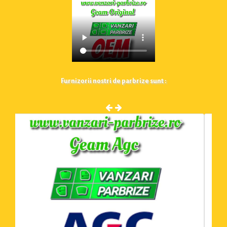
Furnizorii nostri de parbrize sunt :