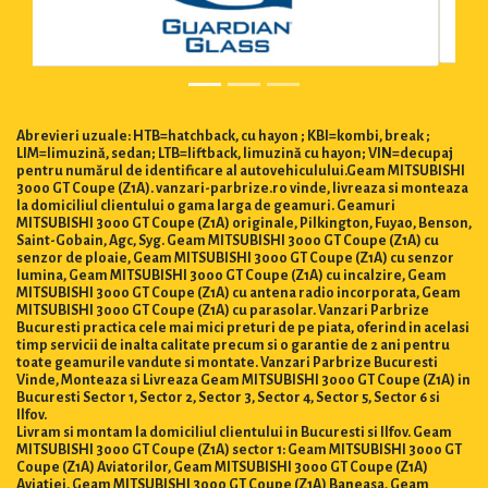
Abrevieri uzuale: HTB=hatchback, cu hayon ; KBI=kombi, break ;
LIM=limuzină, sedan; LTB=liftback, limuzină cu hayon; VIN=decupaj
pentru numărul de identificare al autovehiculului.Geam MITSUBISHI
3000 GT Coupe (Z1A). vanzari-parbrize.ro vinde, livreaza si monteaza
la domiciliul clientului o gama larga de geamuri. Geamuri
MITSUBISHI 3000 GT Coupe (Z1A) originale, Pilkington, Fuyao, Benson,
Saint-Gobain, Agc, Syg. Geam MITSUBISHI 3000 GT Coupe (Z1A) cu
senzor de ploaie, Geam MITSUBISHI 3000 GT Coupe (Z1A) cu senzor
lumina, Geam MITSUBISHI 3000 GT Coupe (Z1A) cu incalzire, Geam
MITSUBISHI 3000 GT Coupe (Z1A) cu antena radio incorporata, Geam
MITSUBISHI 3000 GT Coupe (Z1A) cu parasolar. Vanzari Parbrize
Bucuresti practica cele mai mici preturi de pe piata, oferind in acelasi
timp servicii de inalta calitate precum si o garantie de 2 ani pentru
toate geamurile vandute si montate. Vanzari Parbrize Bucuresti
Vinde, Monteaza si Livreaza Geam MITSUBISHI 3000 GT Coupe (Z1A) in
Bucuresti Sector 1, Sector 2, Sector 3, Sector 4, Sector 5, Sector 6 si
Ilfov.
Livram si montam la domiciliul clientului in Bucuresti si Ilfov. Geam
MITSUBISHI 3000 GT Coupe (Z1A) sector 1: Geam MITSUBISHI 3000 GT
Coupe (Z1A) Aviatorilor, Geam MITSUBISHI 3000 GT Coupe (Z1A)
Aviatiei, Geam MITSUBISHI 3000 GT Coupe (Z1A) Baneasa, Geam