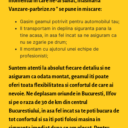
momentul in care ne-ai sunat, masinaria "
Vanzare-parbrize.ro " se pune in miscare:
Gasim geamul potrivit pentru automobilul tau;
Il transportam in deplina siguranta pana la
tine acasa, in asa fel incat sa ne asiguram ca
nu se zgarie pe drum;
Il montam cu ajutorul unei echipe de
profesionisti;
Suntem atenti la absolut fiecare detaliu si ne
asiguram ca odata montat, geamul iti poate
oferi toata flexibilitatea si confortul de care ai
nevoie. Ne deplasam oriunde in Bucuresti, Ilfov
si pe o raza de 30 de km din centrul
Bucurestiului, in asa fel incat sa te poti bucura de
tot confortul si sa iti poti folosi masina in