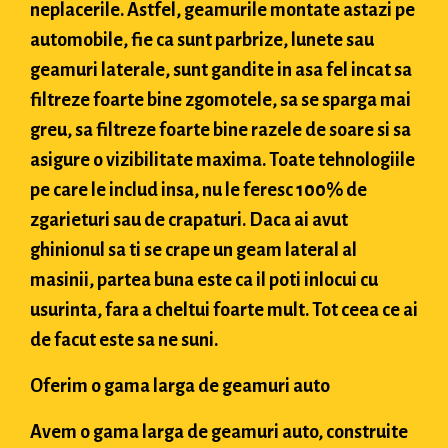
neplacerile. Astfel, geamurile montate astazi pe
automobile, fie ca sunt parbrize, lunete sau
geamuri laterale, sunt gandite in asa fel incat sa
filtreze foarte bine zgomotele, sa se sparga mai
greu, sa filtreze foarte bine razele de soare si sa
asigure o vizibilitate maxima. Toate tehnologiile
pe care le includ insa, nu le feresc 100% de
zgarieturi sau de crapaturi. Daca ai avut
ghinionul sa ti se crape un geam lateral al
masinii, partea buna este ca il poti inlocui cu
usurinta, fara a cheltui foarte mult. Tot ceea ce ai
de facut este sa ne suni.
Oferim o gama larga de geamuri auto
Avem o gama larga de geamuri auto, construite