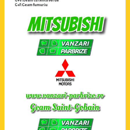
G+V:Geam cu tenta verde
G+F:Geam fumuriu