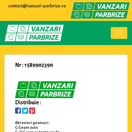
contact@vanzari-parbrize.ro
Nr : 1589902390
Distribuie :
Abrevieri geamuri:
G:Geam auto