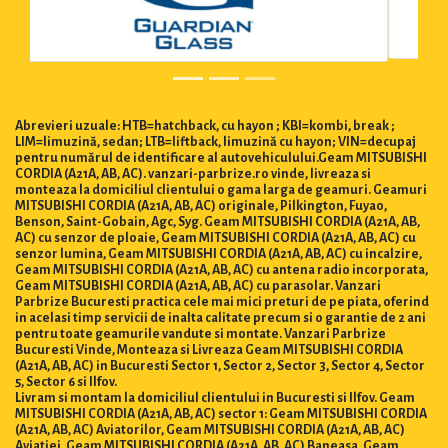
Abrevieri uzuale: HTB=hatchback, cu hayon ; KBI=kombi, break ;
LIM=limuzină, sedan; LTB=liftback, limuzină cu hayon; VIN=decupaj
pentru numărul de identificare al autovehiculului.Geam MITSUBISHI
CORDIA (A21A, AB, AC). vanzari-parbrize.ro vinde, livreaza si
monteaza la domiciliul clientului o gama larga de geamuri. Geamuri
MITSUBISHI CORDIA (A21A, AB, AC) originale, Pilkington, Fuyao,
Benson, Saint-Gobain, Agc, Syg. Geam MITSUBISHI CORDIA (A21A, AB,
AC) cu senzor de ploaie, Geam MITSUBISHI CORDIA (A21A, AB, AC) cu
senzor lumina, Geam MITSUBISHI CORDIA (A21A, AB, AC) cu incalzire,
Geam MITSUBISHI CORDIA (A21A, AB, AC) cu antena radio incorporata,
Geam MITSUBISHI CORDIA (A21A, AB, AC) cu parasolar. Vanzari
Parbrize Bucuresti practica cele mai mici preturi de pe piata, oferind
in acelasi timp servicii de inalta calitate precum si o garantie de 2 ani
pentru toate geamurile vandute si montate. Vanzari Parbrize
Bucuresti Vinde, Monteaza si Livreaza Geam MITSUBISHI CORDIA
(A21A, AB, AC) in Bucuresti Sector 1, Sector 2, Sector 3, Sector 4, Sector
5, Sector 6 si Ilfov.
Livram si montam la domiciliul clientului in Bucuresti si Ilfov. Geam
MITSUBISHI CORDIA (A21A, AB, AC) sector 1: Geam MITSUBISHI CORDIA
(A21A, AB, AC) Aviatorilor, Geam MITSUBISHI CORDIA (A21A, AB, AC)
Aviatiei, Geam MITSUBISHI CORDIA (A21A, AB, AC) Baneasa, Geam