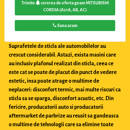
Trimite
cererea de oferta geam MITSUBISHI
CORDIA (A21A, AB, AC)
Suna acum
Suprafetele de sticla ale automobilelor au
crescut considerabil. Astazi, exista masini care
au inclusiv plafonul realizat din sticla, ceea ce
este cat se poate de placut din punct de vedere
estetic, insa poate atrage o multime de
neplaceri: disconfort termic, mai multe riscuri ca
sticla sa se sparga, disconfort acustic, etc. Din
fericire, producatorii auto si producatorii
aftermarket de parbrize au reusit sa gandeasca
o multime de tehnologii care sa elimine toate