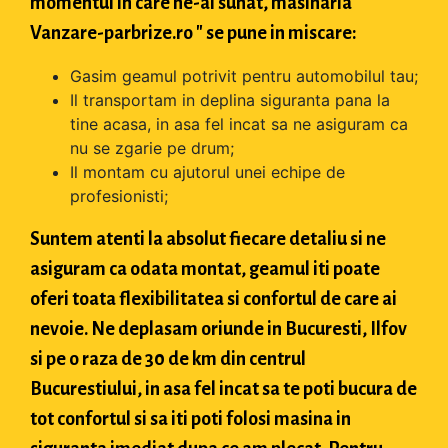
momentul in care ne-ai sunat, masinaria "
Vanzare-parbrize.ro " se pune in miscare:
Gasim geamul potrivit pentru automobilul tau;
Il transportam in deplina siguranta pana la
tine acasa, in asa fel incat sa ne asiguram ca
nu se zgarie pe drum;
Il montam cu ajutorul unei echipe de
profesionisti;
Suntem atenti la absolut fiecare detaliu si ne
asiguram ca odata montat, geamul iti poate
oferi toata flexibilitatea si confortul de care ai
nevoie. Ne deplasam oriunde in Bucuresti, Ilfov
si pe o raza de 30 de km din centrul
Bucurestiului, in asa fel incat sa te poti bucura de
tot confortul si sa iti poti folosi masina in