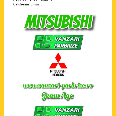
G+V:Geam cu tenta verde
G+F:Geam fumuriu