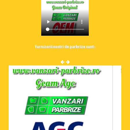
Furnizorii nostri de parbrize sunt :