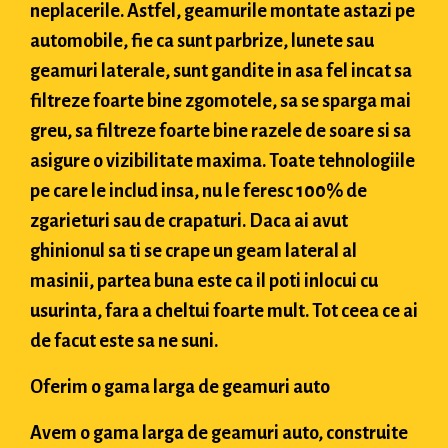
neplacerile. Astfel, geamurile montate astazi pe
automobile, fie ca sunt parbrize, lunete sau
geamuri laterale, sunt gandite in asa fel incat sa
filtreze foarte bine zgomotele, sa se sparga mai
greu, sa filtreze foarte bine razele de soare si sa
asigure o vizibilitate maxima. Toate tehnologiile
pe care le includ insa, nu le feresc 100% de
zgarieturi sau de crapaturi. Daca ai avut
ghinionul sa ti se crape un geam lateral al
masinii, partea buna este ca il poti inlocui cu
usurinta, fara a cheltui foarte mult. Tot ceea ce ai
de facut este sa ne suni.
Oferim o gama larga de geamuri auto
Avem o gama larga de geamuri auto, construite