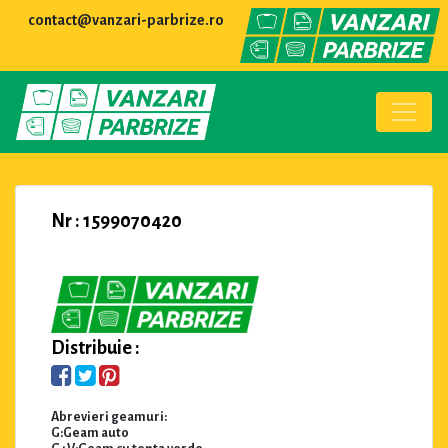
contact@vanzari-parbrize.ro
Nr : 1599070420
Distribuie :
Abrevieri geamuri:
G:Geam auto