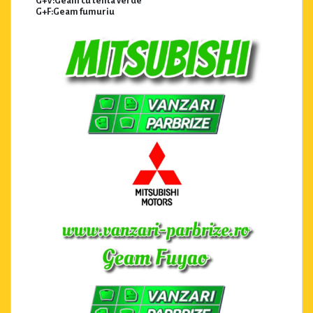
G+V:Geam cu tenta verde
G+F:Geam fumuriu