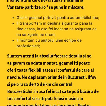
momentul in care ne-ai sunat, masinaria "
Vanzare-parbrize.ro " se pune in miscare:
Gasim geamul potrivit pentru automobilul tau;
Il transportam in deplina siguranta pana la
tine acasa, in asa fel incat sa ne asiguram ca
nu se zgarie pe drum;
Il montam cu ajutorul unei echipe de
profesionisti;
Suntem atenti la absolut fiecare detaliu si ne
asiguram ca odata montat, geamul iti poate
oferi toata flexibilitatea si confortul de care ai
nevoie. Ne deplasam oriunde in Bucuresti, Ilfov
si pe o raza de 30 de km din centrul
Bucurestiului, in asa fel incat sa te poti bucura de
tot confortul si sa iti poti folosi masina in
siguranta imediat dupa ce am plecat. Pentru