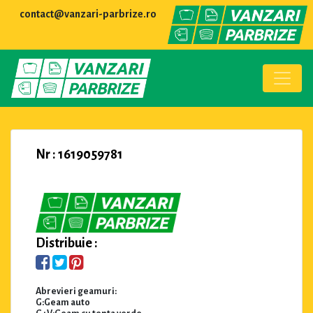
contact@vanzari-parbrize.ro
Nr : 1619059781
Distribuie :
Abrevieri geamuri:
G:Geam auto