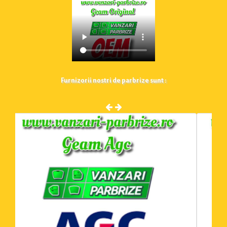
Furnizorii nostri de parbrize sunt :