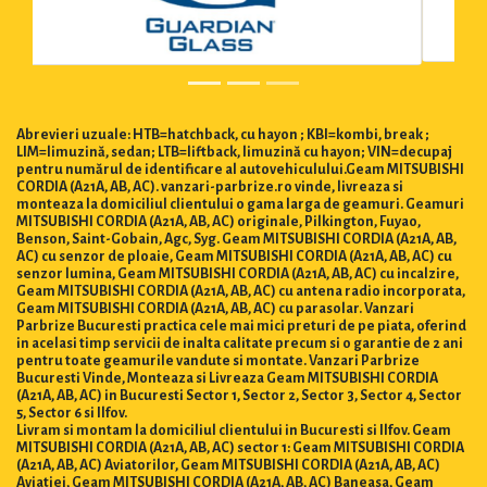
Abrevieri uzuale: HTB=hatchback, cu hayon ; KBI=kombi, break ;
LIM=limuzină, sedan; LTB=liftback, limuzină cu hayon; VIN=decupaj
pentru numărul de identificare al autovehiculului.Geam MITSUBISHI
CORDIA (A21A, AB, AC). vanzari-parbrize.ro vinde, livreaza si
monteaza la domiciliul clientului o gama larga de geamuri. Geamuri
MITSUBISHI CORDIA (A21A, AB, AC) originale, Pilkington, Fuyao,
Benson, Saint-Gobain, Agc, Syg. Geam MITSUBISHI CORDIA (A21A, AB,
AC) cu senzor de ploaie, Geam MITSUBISHI CORDIA (A21A, AB, AC) cu
senzor lumina, Geam MITSUBISHI CORDIA (A21A, AB, AC) cu incalzire,
Geam MITSUBISHI CORDIA (A21A, AB, AC) cu antena radio incorporata,
Geam MITSUBISHI CORDIA (A21A, AB, AC) cu parasolar. Vanzari
Parbrize Bucuresti practica cele mai mici preturi de pe piata, oferind
in acelasi timp servicii de inalta calitate precum si o garantie de 2 ani
pentru toate geamurile vandute si montate. Vanzari Parbrize
Bucuresti Vinde, Monteaza si Livreaza Geam MITSUBISHI CORDIA
(A21A, AB, AC) in Bucuresti Sector 1, Sector 2, Sector 3, Sector 4, Sector
5, Sector 6 si Ilfov.
Livram si montam la domiciliul clientului in Bucuresti si Ilfov. Geam
MITSUBISHI CORDIA (A21A, AB, AC) sector 1: Geam MITSUBISHI CORDIA
(A21A, AB, AC) Aviatorilor, Geam MITSUBISHI CORDIA (A21A, AB, AC)
Aviatiei, Geam MITSUBISHI CORDIA (A21A, AB, AC) Baneasa, Geam