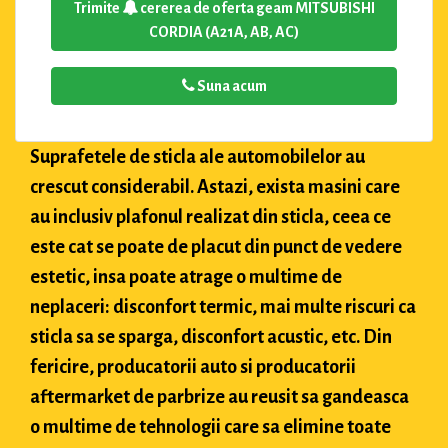
Trimite
cererea de oferta geam MITSUBISHI
CORDIA (A21A, AB, AC)
Suna acum
Suprafetele de sticla ale automobilelor au
crescut considerabil. Astazi, exista masini care
au inclusiv plafonul realizat din sticla, ceea ce
este cat se poate de placut din punct de vedere
estetic, insa poate atrage o multime de
neplaceri: disconfort termic, mai multe riscuri ca
sticla sa se sparga, disconfort acustic, etc. Din
fericire, producatorii auto si producatorii
aftermarket de parbrize au reusit sa gandeasca
o multime de tehnologii care sa elimine toate