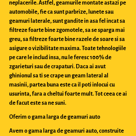
neplacerile. Astfel, geamurile montate astazi pe
automobile, fie ca sunt parbrize, lunete sau
geamuri laterale, sunt gandite in asa fel incat sa
filtreze foarte bine zgomotele, sa se sparga mai
greu, sa filtreze foarte bine razele de soare si sa
asigure o vizibilitate maxima. Toate tehnologiile
pe care le includ insa, nu le feresc 100% de
zgarieturi sau de crapaturi. Daca ai avut
ghinionul sa ti se crape un geam lateral al
masinii, partea buna este ca il poti inlocui cu
usurinta, fara a cheltui foarte mult. Tot ceea ce ai
de facut este sa ne suni.
Oferim o gama larga de geamuri auto
Avem o gama larga de geamuri auto, construite