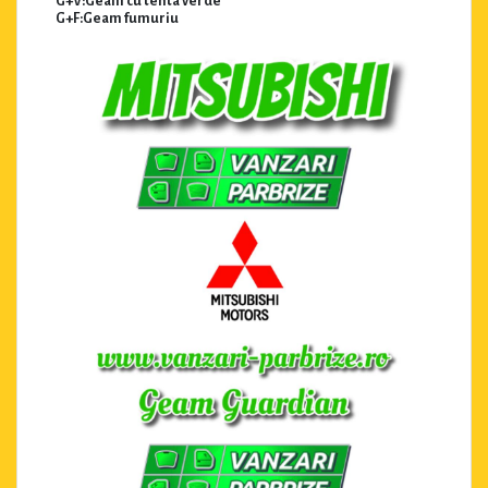
G+V:Geam cu tenta verde
G+F:Geam fumuriu