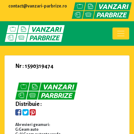
contact@vanzari-parbrize.ro
Nr : 1590319474
Distribuie :
Abrevieri geamuri:
G:Geam auto