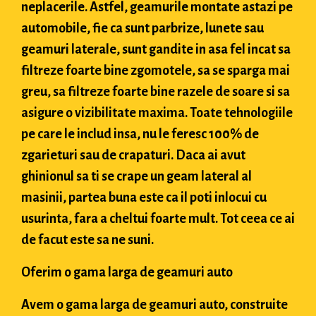
neplacerile. Astfel, geamurile montate astazi pe
automobile, fie ca sunt parbrize, lunete sau
geamuri laterale, sunt gandite in asa fel incat sa
filtreze foarte bine zgomotele, sa se sparga mai
greu, sa filtreze foarte bine razele de soare si sa
asigure o vizibilitate maxima. Toate tehnologiile
pe care le includ insa, nu le feresc 100% de
zgarieturi sau de crapaturi. Daca ai avut
ghinionul sa ti se crape un geam lateral al
masinii, partea buna este ca il poti inlocui cu
usurinta, fara a cheltui foarte mult. Tot ceea ce ai
de facut este sa ne suni.
Oferim o gama larga de geamuri auto
Avem o gama larga de geamuri auto, construite