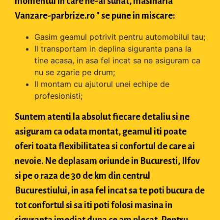
momentul in care ne-ai sunat, masinaria "
Vanzare-parbrize.ro " se pune in miscare:
Gasim geamul potrivit pentru automobilul tau;
Il transportam in deplina siguranta pana la
tine acasa, in asa fel incat sa ne asiguram ca
nu se zgarie pe drum;
Il montam cu ajutorul unei echipe de
profesionisti;
Suntem atenti la absolut fiecare detaliu si ne
asiguram ca odata montat, geamul iti poate
oferi toata flexibilitatea si confortul de care ai
nevoie. Ne deplasam oriunde in Bucuresti, Ilfov
si pe o raza de 30 de km din centrul
Bucurestiului, in asa fel incat sa te poti bucura de
tot confortul si sa iti poti folosi masina in
siguranta imediat dupa ce am plecat. Pentru