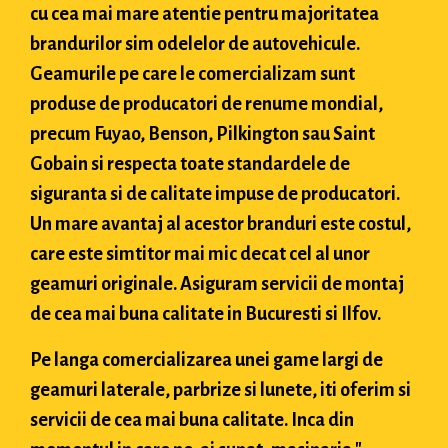
cu cea mai mare atentie pentru majoritatea
brandurilor sim odelelor de autovehicule.
Geamurile pe care le comercializam sunt
produse de producatori de renume mondial,
precum Fuyao, Benson, Pilkington sau Saint
Gobain si respecta toate standardele de
siguranta si de calitate impuse de producatori.
Un mare avantaj al acestor branduri este costul,
care este simtitor mai mic decat cel al unor
geamuri originale. Asiguram servicii de montaj
de cea mai buna calitate in Bucuresti si Ilfov.
Pe langa comercializarea unei game largi de
geamuri laterale, parbrize si lunete, iti oferim si
servicii de cea mai buna calitate. Inca din