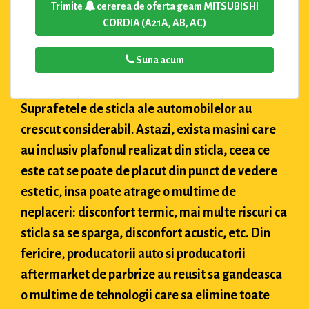
Trimite
cererea de oferta geam MITSUBISHI
CORDIA (A21A, AB, AC)
Suna acum
Suprafetele de sticla ale automobilelor au
crescut considerabil. Astazi, exista masini care
au inclusiv plafonul realizat din sticla, ceea ce
este cat se poate de placut din punct de vedere
estetic, insa poate atrage o multime de
neplaceri: disconfort termic, mai multe riscuri ca
sticla sa se sparga, disconfort acustic, etc. Din
fericire, producatorii auto si producatorii
aftermarket de parbrize au reusit sa gandeasca
o multime de tehnologii care sa elimine toate