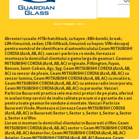
Abrevieri uzuale: HTB=hatchback, cu hayon ; KBI=kombi, break ;
LIM=limuzină, sedan; LTB=liftback, limuzină cu hayon; VIN=decupaj
pentru numărul de identificare al autovehiculului.Geam MITSUBISHI
CORDIA (A21A, AB, AC). vanzari-parbrize.ro vinde, livreaza si
monteaza la domiciliul clientului o gama larga de geamuri. Geamuri
MITSUBISHI CORDIA (A21A, AB, AC) originale, Pilkington, Fuyao,
Benson, Saint-Gobain, Agc, Syg. Geam MITSUBISHI CORDIA (A21A, AB,
AC) cu senzor de ploaie, Geam MITSUBISHI CORDIA (A21A, AB, AC) cu
senzor lumina, Geam MITSUBISHI CORDIA (A21A, AB, AC) cu incalzire,
Geam MITSUBISHI CORDIA (A21A, AB, AC) cu antena radio incorporata,
Geam MITSUBISHI CORDIA (A21A, AB, AC) cu parasolar. Vanzari
Parbrize Bucuresti practica cele mai mici preturi de pe piata, oferind
in acelasi timp servicii de inalta calitate precum si o garantie de 2 ani
pentru toate geamurile vandute si montate. Vanzari Parbrize
Bucuresti Vinde, Monteaza si Livreaza Geam MITSUBISHI CORDIA
(A21A, AB, AC) in Bucuresti Sector 1, Sector 2, Sector 3, Sector 4, Sector
5, Sector 6 si Ilfov.
Livram si montam la domiciliul clientului in Bucuresti si Ilfov. Geam
MITSUBISHI CORDIA (A21A, AB, AC) sector 1: Geam MITSUBISHI CORDIA
(A21A, AB, AC) Aviatorilor, Geam MITSUBISHI CORDIA (A21A, AB, AC)
Aviatiei, Geam MITSUBISHI CORDIA (A21A, AB, AC) Baneasa, Geam