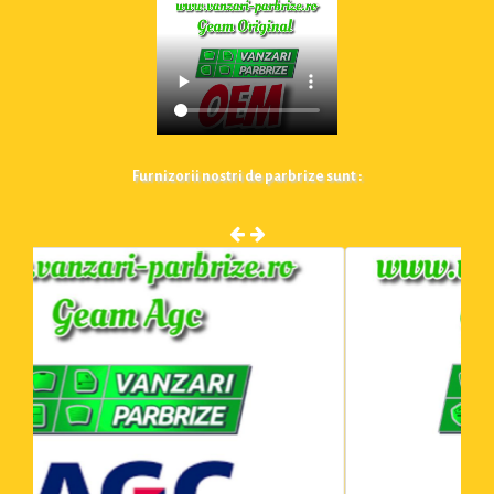
Furnizorii nostri de parbrize sunt :