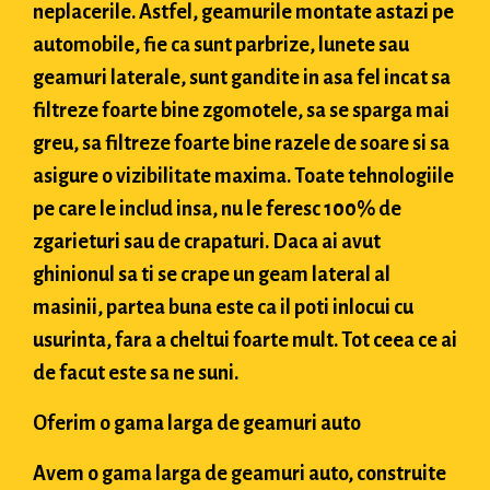
neplacerile. Astfel, geamurile montate astazi pe
automobile, fie ca sunt parbrize, lunete sau
geamuri laterale, sunt gandite in asa fel incat sa
filtreze foarte bine zgomotele, sa se sparga mai
greu, sa filtreze foarte bine razele de soare si sa
asigure o vizibilitate maxima. Toate tehnologiile
pe care le includ insa, nu le feresc 100% de
zgarieturi sau de crapaturi. Daca ai avut
ghinionul sa ti se crape un geam lateral al
masinii, partea buna este ca il poti inlocui cu
usurinta, fara a cheltui foarte mult. Tot ceea ce ai
de facut este sa ne suni.
Oferim o gama larga de geamuri auto
Avem o gama larga de geamuri auto, construite