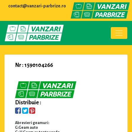
contact@vanzari-parbrize.ro
Nr : 1590104266
Distribuie :
Abrevieri geamuri:
G:Geam auto