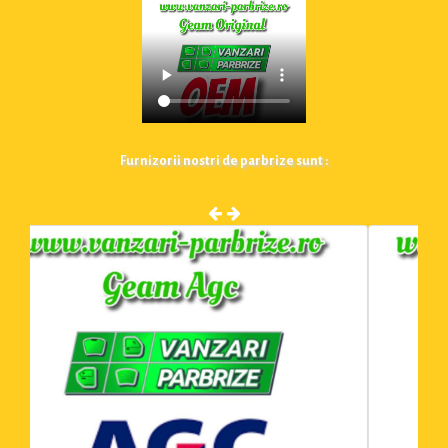
Furnizorii nostri de parbrize sunt :