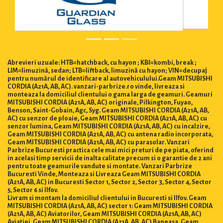
Abrevieri uzuale: HTB=hatchback, cu hayon ; KBI=kombi, break ;
LIM=limuzină, sedan; LTB=liftback, limuzină cu hayon; VIN=decupaj
pentru numărul de identificare al autovehiculului.Geam MITSUBISHI
CORDIA (A21A, AB, AC). vanzari-parbrize.ro vinde, livreaza si
monteaza la domiciliul clientului o gama larga de geamuri. Geamuri
MITSUBISHI CORDIA (A21A, AB, AC) originale, Pilkington, Fuyao,
Benson, Saint-Gobain, Agc, Syg. Geam MITSUBISHI CORDIA (A21A, AB,
AC) cu senzor de ploaie, Geam MITSUBISHI CORDIA (A21A, AB, AC) cu
senzor lumina, Geam MITSUBISHI CORDIA (A21A, AB, AC) cu incalzire,
Geam MITSUBISHI CORDIA (A21A, AB, AC) cu antena radio incorporata,
Geam MITSUBISHI CORDIA (A21A, AB, AC) cu parasolar. Vanzari
Parbrize Bucuresti practica cele mai mici preturi de pe piata, oferind
in acelasi timp servicii de inalta calitate precum si o garantie de 2 ani
pentru toate geamurile vandute si montate. Vanzari Parbrize
Bucuresti Vinde, Monteaza si Livreaza Geam MITSUBISHI CORDIA
(A21A, AB, AC) in Bucuresti Sector 1, Sector 2, Sector 3, Sector 4, Sector
5, Sector 6 si Ilfov.
Livram si montam la domiciliul clientului in Bucuresti si Ilfov. Geam
MITSUBISHI CORDIA (A21A, AB, AC) sector 1: Geam MITSUBISHI CORDIA
(A21A, AB, AC) Aviatorilor, Geam MITSUBISHI CORDIA (A21A, AB, AC)
Aviatiei, Geam MITSUBISHI CORDIA (A21A, AB, AC) Baneasa, Geam