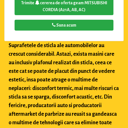
Trimite
cererea de oferta geam MITSUBISHI
CORDIA (A21A, AB, AC)
Suna acum
Suprafetele de sticla ale automobilelor au
crescut considerabil. Astazi, exista masini care
au inclusiv plafonul realizat din sticla, ceea ce
este cat se poate de placut din punct de vedere
estetic, insa poate atrage o multime de
neplaceri: disconfort termic, mai multe riscuri ca
sticla sa se sparga, disconfort acustic, etc. Din
fericire, producatorii auto si producatorii
aftermarket de parbrize au reusit sa gandeasca
o multime de tehnologii care sa elimine toate