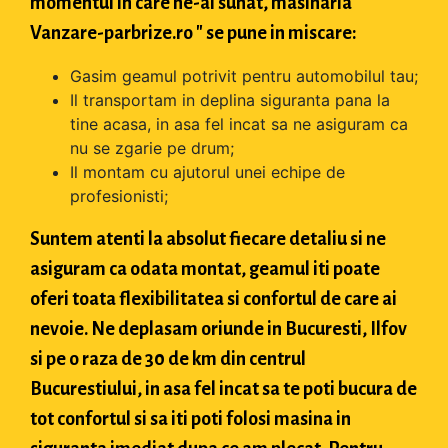
momentul in care ne-ai sunat, masinaria "
Vanzare-parbrize.ro " se pune in miscare:
Gasim geamul potrivit pentru automobilul tau;
Il transportam in deplina siguranta pana la
tine acasa, in asa fel incat sa ne asiguram ca
nu se zgarie pe drum;
Il montam cu ajutorul unei echipe de
profesionisti;
Suntem atenti la absolut fiecare detaliu si ne
asiguram ca odata montat, geamul iti poate
oferi toata flexibilitatea si confortul de care ai
nevoie. Ne deplasam oriunde in Bucuresti, Ilfov
si pe o raza de 30 de km din centrul
Bucurestiului, in asa fel incat sa te poti bucura de
tot confortul si sa iti poti folosi masina in