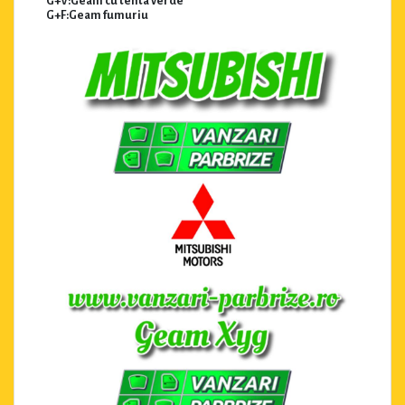
G+V:Geam cu tenta verde
G+F:Geam fumuriu