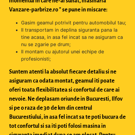
momentul in care ne-ai sunat, masinaria "
Vanzare-parbrize.ro " se pune in miscare:
Gasim geamul potrivit pentru automobilul tau;
Il transportam in deplina siguranta pana la
tine acasa, in asa fel incat sa ne asiguram ca
nu se zgarie pe drum;
Il montam cu ajutorul unei echipe de
profesionisti;
Suntem atenti la absolut fiecare detaliu si ne
asiguram ca odata montat, geamul iti poate
oferi toata flexibilitatea si confortul de care ai
nevoie. Ne deplasam oriunde in Bucuresti, Ilfov
si pe o raza de 30 de km din centrul
Bucurestiului, in asa fel incat sa te poti bucura de
tot confortul si sa iti poti folosi masina in
siguranta imediat dupa ce am plecat. Pentru