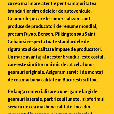
cu cea mai mare atentie pentru majoritatea
brandurilor sim odelelor de autovehicule.
Geamurile pe care le comercializam sunt
produse de producatori de renume mondial,
precum Fuyao, Benson, Pilkington sau Saint
Gobain si respecta toate standardele de
siguranta si de calitate impuse de producatori.
Un mare avantaj al acestor branduri este costul,
care este simtitor mai mic decat cel al unor
geamuri originale. Asiguram servicii de montaj
de cea mai buna calitate in Bucuresti si Ilfov.
Pe langa comercializarea unei game largi de
geamuri laterale, parbrize si lunete, iti oferim si
servicii de cea mai buna calitate. Inca din