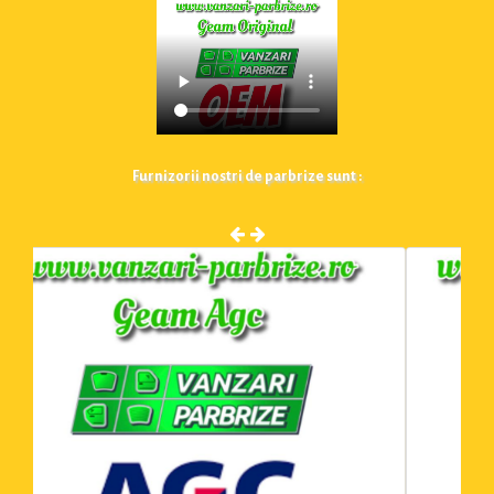
Furnizorii nostri de parbrize sunt :