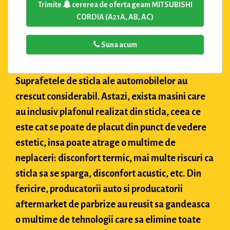
Trimite
cererea de oferta geam MITSUBISHI
CORDIA (A21A, AB, AC)
Suna acum
Suprafetele de sticla ale automobilelor au
crescut considerabil. Astazi, exista masini care
au inclusiv plafonul realizat din sticla, ceea ce
este cat se poate de placut din punct de vedere
estetic, insa poate atrage o multime de
neplaceri: disconfort termic, mai multe riscuri ca
sticla sa se sparga, disconfort acustic, etc. Din
fericire, producatorii auto si producatorii
aftermarket de parbrize au reusit sa gandeasca
o multime de tehnologii care sa elimine toate