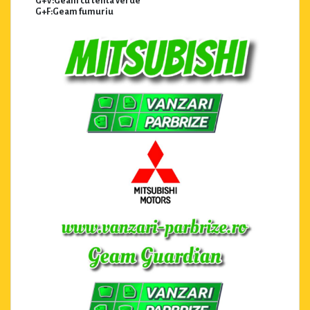
G+V:Geam cu tenta verde
G+F:Geam fumuriu