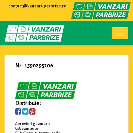
contact@vanzari-parbrize.ro
Nr : 1590295206
Distribuie :
Abrevieri geamuri:
G:Geam auto