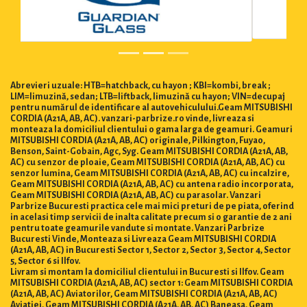
Abrevieri uzuale: HTB=hatchback, cu hayon ; KBI=kombi, break ;
LIM=limuzină, sedan; LTB=liftback, limuzină cu hayon; VIN=decupaj
pentru numărul de identificare al autovehiculului.Geam MITSUBISHI
CORDIA (A21A, AB, AC). vanzari-parbrize.ro vinde, livreaza si
monteaza la domiciliul clientului o gama larga de geamuri. Geamuri
MITSUBISHI CORDIA (A21A, AB, AC) originale, Pilkington, Fuyao,
Benson, Saint-Gobain, Agc, Syg. Geam MITSUBISHI CORDIA (A21A, AB,
AC) cu senzor de ploaie, Geam MITSUBISHI CORDIA (A21A, AB, AC) cu
senzor lumina, Geam MITSUBISHI CORDIA (A21A, AB, AC) cu incalzire,
Geam MITSUBISHI CORDIA (A21A, AB, AC) cu antena radio incorporata,
Geam MITSUBISHI CORDIA (A21A, AB, AC) cu parasolar. Vanzari
Parbrize Bucuresti practica cele mai mici preturi de pe piata, oferind
in acelasi timp servicii de inalta calitate precum si o garantie de 2 ani
pentru toate geamurile vandute si montate. Vanzari Parbrize
Bucuresti Vinde, Monteaza si Livreaza Geam MITSUBISHI CORDIA
(A21A, AB, AC) in Bucuresti Sector 1, Sector 2, Sector 3, Sector 4, Sector
5, Sector 6 si Ilfov.
Livram si montam la domiciliul clientului in Bucuresti si Ilfov. Geam
MITSUBISHI CORDIA (A21A, AB, AC) sector 1: Geam MITSUBISHI CORDIA
(A21A, AB, AC) Aviatorilor, Geam MITSUBISHI CORDIA (A21A, AB, AC)
Aviatiei, Geam MITSUBISHI CORDIA (A21A, AB, AC) Baneasa, Geam