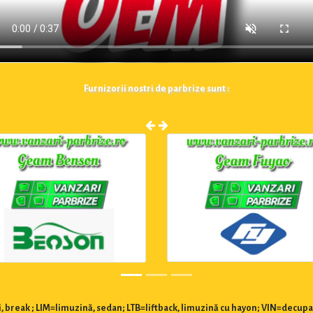
Furnizorii nostri de parbrize sunt :
 break ; LIM=limuzină, sedan; LTB=liftback, limuzină cu hayon; VIN=decupa