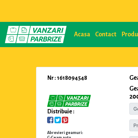
Acasa
Contact
Prod
Ge
Nr : 1618094548
Ge
200
Distribuie :
Abrevieri geamuri:
G:Geam auto