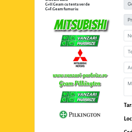
G+V:Geam cu tenta verde
G+F:Geam fumuriu
Tar
Loc