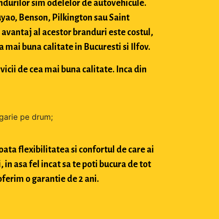
durilor sim odelelor de autovehicule.
ao, Benson, Pilkington sau Saint
avantaj al acestor branduri este costul,
mai buna calitate in Bucuresti si Ilfov.
vicii de cea mai buna calitate. Inca din
zgarie pe drum;
ta flexibilitatea si confortul de care ai
in asa fel incat sa te poti bucura de tot
oferim o garantie de 2 ani.