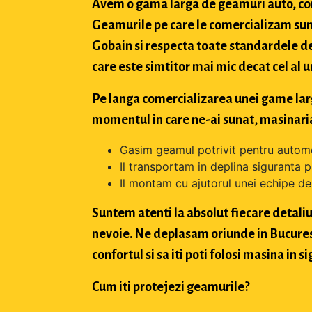
Avem o gama larga de geamuri auto, con
Geamurile pe care le comercializam sun
Gobain si respecta toate standardele de
care este simtitor mai mic decat cel al u
Pe langa comercializarea unei game largi 
momentul in care ne-ai sunat, masinaria
Gasim geamul potrivit pentru automo
Il transportam in deplina siguranta p
Il montam cu ajutorul unei echipe de 
Suntem atenti la absolut fiecare detaliu 
nevoie. Ne deplasam oriunde in Bucuresti,
confortul si sa iti poti folosi masina in
Cum iti protejezi geamurile?