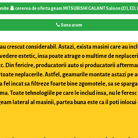
imite
cererea de oferta geam MITSUBISHI GALANT Saloon (DJ, ED, 
Suna acum
u crescut considerabil. Astazi, exista masini care au inclu
 vedere estetic, insa poate atrage o multime de neplaceri
etc. Din fericire, producatorii auto si producatorii after
toate neplacerile. Astfel, geamurile montate astazi pe a
 fel incat sa filtreze foarte bine zgomotele, sa se sparga
ima. Toate tehnologiile pe care le includ insa, nu le feres
eam lateral al masinii, partea buna este ca il poti inlocui 