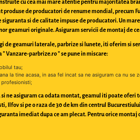
struite cu cea mai mare atentie pentru majoritatea bran
t produse de producatori de renume mondial, precum Fuy
 siguranta si de calitate impuse de producatori. Un mare 
nor geamuri originale. Asiguram servicii de montaj de cea 
de geamuri laterale, parbrize si lunete, iti oferim si ser
 " Vanzare-parbrize.ro " se pune in miscare:
bilul tau;
ana la tine acasa, in asa fel incat sa ne asiguram ca nu se 
profesionisti;
si ne asiguram ca odata montat, geamul iti poate oferi toa
 Ilfov si pe o raza de 30 de km din centrul Bucurestiului, 
 siguranta imediat dupa ce am plecat. Pentru orice montaj 