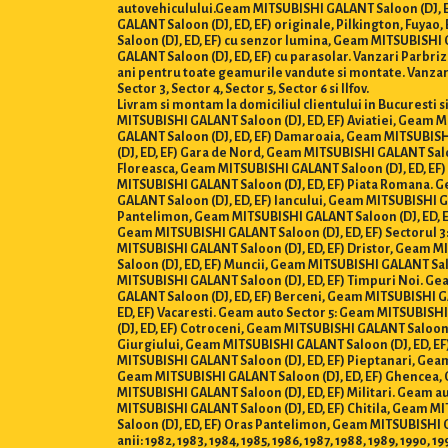
autovehiculului.Geam MITSUBISHI GALANT Saloon (DJ, ED
GALANT Saloon (DJ, ED, EF) originale, Pilkington, Fuya
Saloon (DJ, ED, EF) cu senzor lumina, Geam MITSUBISHI 
GALANT Saloon (DJ, ED, EF) cu parasolar. Vanzari Parbrize
ani pentru toate geamurile vandute si montate. Vanzari
Sector 3, Sector 4, Sector 5, Sector 6 si Ilfov.
Livram si montam la domiciliul clientului in Bucuresti 
MITSUBISHI GALANT Saloon (DJ, ED, EF) Aviatiei, Geam 
GALANT Saloon (DJ, ED, EF) Damaroaia, Geam MITSUBISH
(DJ, ED, EF) Gara de Nord, Geam MITSUBISHI GALANT Salo
Floreasca, Geam MITSUBISHI GALANT Saloon (DJ, ED, EF)
MITSUBISHI GALANT Saloon (DJ, ED, EF) Piata Romana. G
GALANT Saloon (DJ, ED, EF) Iancului, Geam MITSUBISHI G
Pantelimon, Geam MITSUBISHI GALANT Saloon (DJ, ED, EF
Geam MITSUBISHI GALANT Saloon (DJ, ED, EF) Sectorul 3:
MITSUBISHI GALANT Saloon (DJ, ED, EF) Dristor, Geam M
Saloon (DJ, ED, EF) Muncii, Geam MITSUBISHI GALANT Sal
MITSUBISHI GALANT Saloon (DJ, ED, EF) Timpuri Noi. Ge
GALANT Saloon (DJ, ED, EF) Berceni, Geam MITSUBISHI G
ED, EF) Vacaresti. Geam auto Sector 5: Geam MITSUBISH
(DJ, ED, EF) Cotroceni, Geam MITSUBISHI GALANT Saloon 
Giurgiului, Geam MITSUBISHI GALANT Saloon (DJ, ED, EF
MITSUBISHI GALANT Saloon (DJ, ED, EF) Pieptanari, Gea
Geam MITSUBISHI GALANT Saloon (DJ, ED, EF) Ghencea, 
MITSUBISHI GALANT Saloon (DJ, ED, EF) Militari. Geam a
MITSUBISHI GALANT Saloon (DJ, ED, EF) Chitila, Geam 
Saloon (DJ, ED, EF) Oras Pantelimon, Geam MITSUBISHI 
anii: 1982, 1983, 1984, 1985, 1986, 1987, 1988, 1989, 1990, 1