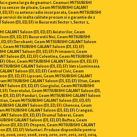
tului o gama larga de geamuri. Geamuri MITSUBISHI
 EF) cu senzor de ploaie, Geam MITSUBISHI GALANT
J, ED, EF) cu antena radio incorporata, Geam MITSUBISHI
 servicii de inalta calitate precum si o garantie de 2
oon (DJ, ED, EF) in Bucuresti Sector 1, Sector 2,
HI GALANT Saloon (DJ, ED, EF) Aviatorilor, Geam
oon (DJ, ED, EF) Bucurestii Noi, Geam MITSUBISHI
, ED, EF) Dorobanti, Geam MITSUBISHI GALANT Saloon
ei, Geam MITSUBISHI GALANT Saloon (DJ, ED, EF)
SHI GALANT Saloon (DJ, ED, EF) Primaverii, Geam
NT Saloon (DJ, ED, EF) Colentina, Geam MITSUBISHI
 EF) Obor, Geam MITSUBISHI GALANT Saloon (DJ, ED, EF)
MITSUBISHI GALANT Saloon (DJ, ED, EF) Vatra Luminoasa.
ALANT Saloon (DJ, ED, EF) Centrul Civic, Geam
oon (DJ, ED, EF) Lipscani, Geam MITSUBISHI GALANT
 Geam MITSUBISHI GALANT Saloon (DJ, ED, EF) Vitan, Geam
NT Saloon (DJ, ED, EF) Giurgiului, Geam MITSUBISHI
D, EF) Tineretului, Geam MITSUBISHI GALANT Saloon (DJ,
n (DJ, ED, EF) Panduri, Geam MITSUBISHI GALANT Saloon
astian, Geam MITSUBISHI GALANT Saloon (DJ, ED, EF)
TSUBISHI GALANT Saloon (DJ, ED, EF) Ghencea, Geam
am MITSUBISHI GALANT Saloon (DJ, ED, EF) Crangasi,
ANT Saloon (DJ, ED, EF) Drumul Taberei, Geam
SUBISHI GALANT Saloon (DJ, ED, EF) Buftea, Geam
aloon (DJ, ED, EF) Otopeni, Geam MITSUBISHI GALANT
n (DJ, ED, EF) Voluntari. Produse disponibile pentru
2005, 2006, 2007, 2008, 2009, 2010, 2011, 2012, 2013, 2014,