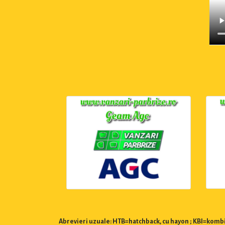
Abrevieri uzuale: HTB=hatchback, cu hayon ; KBI=kombi,