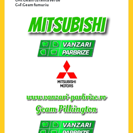
G+V:Geam cu tenta verde
G+F:Geam fumuriu