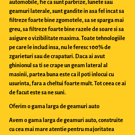
automobile, fie ca sunt parbrize, lunete sau
geamuri laterale, sunt gandite in asa fel incat sa
filtreze foarte bine zgomotele, sa se sparga mai
greu, sa filtreze foarte bine razele de soare si sa
asigure o vizibilitate maxima. Toate tehnologiile
pe care le includ insa, nu le feresc 100% de
zgarieturi sau de crapaturi. Daca ai avut
ghinionul sa ti se crape un geam lateral al
masinii, partea buna este ca il poti inlocui cu
usurinta, fara a cheltui foarte mult. Tot ceea ce ai
de facut este sa ne suni.
Oferim o gama larga de geamuri auto
Avem o gama larga de geamuri auto, construite
cu cea mai mare atentie pentru majoritatea