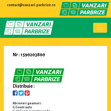
contact@vanzari-parbrize.ro
Nr : 1590203800
Distribuie :
Abrevieri geamuri:
G:Geam auto