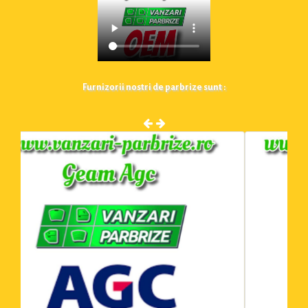
Furnizorii nostri de parbrize sunt :