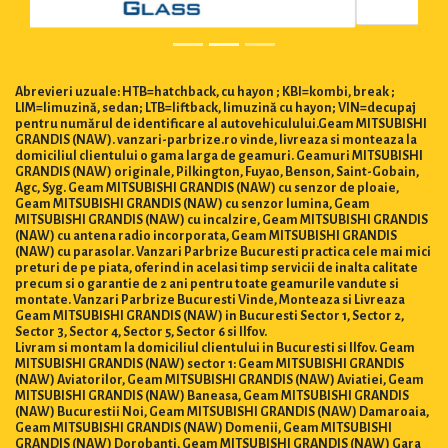
Abrevieri uzuale: HTB=hatchback, cu hayon ; KBI=kombi, break ;
LIM=limuzină, sedan; LTB=liftback, limuzină cu hayon; VIN=decupaj
pentru numărul de identificare al autovehiculului.Geam MITSUBISHI
GRANDIS (NAW). vanzari-parbrize.ro vinde, livreaza si monteaza la
domiciliul clientului o gama larga de geamuri. Geamuri MITSUBISHI
GRANDIS (NAW) originale, Pilkington, Fuyao, Benson, Saint-Gobain,
Agc, Syg. Geam MITSUBISHI GRANDIS (NAW) cu senzor de ploaie,
Geam MITSUBISHI GRANDIS (NAW) cu senzor lumina, Geam
MITSUBISHI GRANDIS (NAW) cu incalzire, Geam MITSUBISHI GRANDIS
(NAW) cu antena radio incorporata, Geam MITSUBISHI GRANDIS
(NAW) cu parasolar. Vanzari Parbrize Bucuresti practica cele mai mici
preturi de pe piata, oferind in acelasi timp servicii de inalta calitate
precum si o garantie de 2 ani pentru toate geamurile vandute si
montate. Vanzari Parbrize Bucuresti Vinde, Monteaza si Livreaza
Geam MITSUBISHI GRANDIS (NAW) in Bucuresti Sector 1, Sector 2,
Sector 3, Sector 4, Sector 5, Sector 6 si Ilfov.
Livram si montam la domiciliul clientului in Bucuresti si Ilfov. Geam
MITSUBISHI GRANDIS (NAW) sector 1: Geam MITSUBISHI GRANDIS
(NAW) Aviatorilor, Geam MITSUBISHI GRANDIS (NAW) Aviatiei, Geam
MITSUBISHI GRANDIS (NAW) Baneasa, Geam MITSUBISHI GRANDIS
(NAW) Bucurestii Noi, Geam MITSUBISHI GRANDIS (NAW) Damaroaia,
Geam MITSUBISHI GRANDIS (NAW) Domenii, Geam MITSUBISHI
GRANDIS (NAW) Dorobanti, Geam MITSUBISHI GRANDIS (NAW) Gara