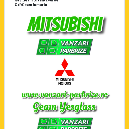
G+V:Geam cu tenta verde
G+F:Geam fumuriu