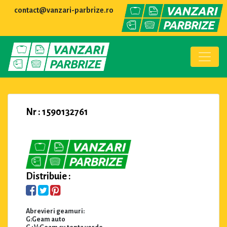
contact@vanzari-parbrize.ro
Nr : 1590132761
Distribuie :
Abrevieri geamuri:
G:Geam auto