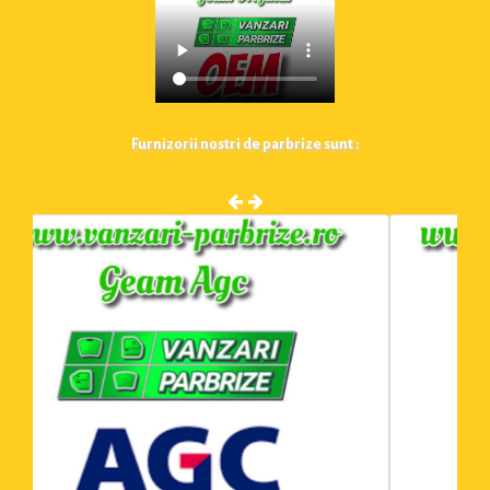
Furnizorii nostri de parbrize sunt :