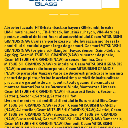
Abrevieri uzuale: HTB=hatchback, cu hayon ; KBI=kombi, break ;
LIM=limuzină, sedan; LTB=liftback, limuzină cu hayon; VIN=decupaj
pentru numărul de identificare al autovehiculului.Geam MITSUBISHI
GRANDIS (NAW). vanzari-parbrize.ro vinde, livreaza si monteaza la
domiciliul clientului o gama larga de geamuri. Geamuri MITSUBISHI
GRANDIS (NAW) originale, Pilkington, Fuyao, Benson, Saint-Gobain,
Agc, Syg. Geam MITSUBISHI GRANDIS (NAW) cu senzor de ploaie,
Geam MITSUBISHI GRANDIS (NAW) cu senzor lumina, Geam
MITSUBISHI GRANDIS (NAW) cu incalzire, Geam MITSUBISHI GRANDIS
(NAW) cu antena radio incorporata, Geam MITSUBISHI GRANDIS
(NAW) cu parasolar. Vanzari Parbrize Bucuresti practica cele mai mici
preturi de pe piata, oferind in acelasi timp servicii de inalta calitate
precum si o garantie de 2 ani pentru toate geamurile vandute si
montate. Vanzari Parbrize Bucuresti Vinde, Monteaza si Livreaza
Geam MITSUBISHI GRANDIS (NAW) in Bucuresti Sector 1, Sector 2,
Sector 3, Sector 4, Sector 5, Sector 6 si Ilfov.
Livram si montam la domiciliul clientului in Bucuresti si Ilfov. Geam
MITSUBISHI GRANDIS (NAW) sector 1: Geam MITSUBISHI GRANDIS
(NAW) Aviatorilor, Geam MITSUBISHI GRANDIS (NAW) Aviatiei, Geam
MITSUBISHI GRANDIS (NAW) Baneasa, Geam MITSUBISHI GRANDIS
(NAW) Bucurestii Noi, Geam MITSUBISHI GRANDIS (NAW) Damaroaia,
Geam MITSUBISHI GRANDIS (NAW) Domenii, Geam MITSUBISHI
GRANDIS (NAW) Dorobanti, Geam MITSUBISHI GRANDIS (NAW) Gara