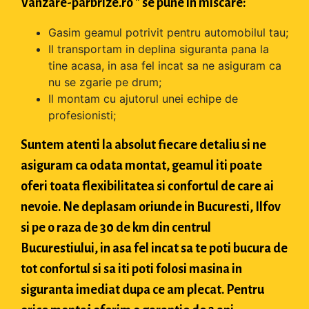
Vanzare-parbrize.ro " se pune in miscare:
Gasim geamul potrivit pentru automobilul tau;
Il transportam in deplina siguranta pana la
tine acasa, in asa fel incat sa ne asiguram ca
nu se zgarie pe drum;
Il montam cu ajutorul unei echipe de
profesionisti;
Suntem atenti la absolut fiecare detaliu si ne
asiguram ca odata montat, geamul iti poate
oferi toata flexibilitatea si confortul de care ai
nevoie. Ne deplasam oriunde in Bucuresti, Ilfov
si pe o raza de 30 de km din centrul
Bucurestiului, in asa fel incat sa te poti bucura de
tot confortul si sa iti poti folosi masina in
siguranta imediat dupa ce am plecat. Pentru