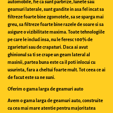
automobile, fie ca sunt parbrize, lunete sau
geamuri laterale, sunt gandite in asa fel incat sa
filtreze foarte bine zgomotele, sa se sparga mai
greu, sa filtreze foarte bine razele de soare si sa
asigure o vizibilitate maxima. Toate tehnologiile
pe care le includ insa, nu le feresc 100% de
zgarieturi sau de crapaturi. Daca ai avut
ghinionul sa ti se crape un geam lateral al
masinii, partea buna este ca il poti inlocui cu
usurinta, fara a cheltui foarte mult. Tot ceea ce ai
de facut este sa ne suni.
Oferim o gama larga de geamuri auto
Avem o gama larga de geamuri auto, construite
cu cea mai mare atentie pentru majoritatea