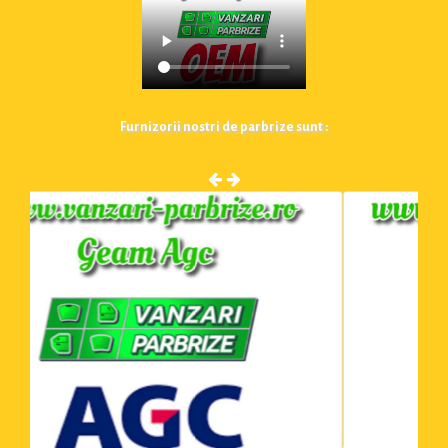
Furnizorii nostri de parbrize sunt :