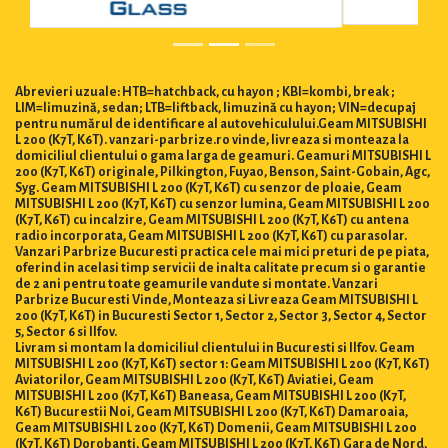
Abrevieri uzuale: HTB=hatchback, cu hayon ; KBI=kombi, break ;
LIM=limuzină, sedan; LTB=liftback, limuzină cu hayon; VIN=decupaj
pentru numărul de identificare al autovehiculului.Geam MITSUBISHI
L 200 (K7T, K6T). vanzari-parbrize.ro vinde, livreaza si monteaza la
domiciliul clientului o gama larga de geamuri. Geamuri MITSUBISHI L
200 (K7T, K6T) originale, Pilkington, Fuyao, Benson, Saint-Gobain, Agc,
Syg. Geam MITSUBISHI L 200 (K7T, K6T) cu senzor de ploaie, Geam
MITSUBISHI L 200 (K7T, K6T) cu senzor lumina, Geam MITSUBISHI L 200
(K7T, K6T) cu incalzire, Geam MITSUBISHI L 200 (K7T, K6T) cu antena
radio incorporata, Geam MITSUBISHI L 200 (K7T, K6T) cu parasolar.
Vanzari Parbrize Bucuresti practica cele mai mici preturi de pe piata,
oferind in acelasi timp servicii de inalta calitate precum si o garantie
de 2 ani pentru toate geamurile vandute si montate. Vanzari
Parbrize Bucuresti Vinde, Monteaza si Livreaza Geam MITSUBISHI L
200 (K7T, K6T) in Bucuresti Sector 1, Sector 2, Sector 3, Sector 4, Sector
5, Sector 6 si Ilfov.
Livram si montam la domiciliul clientului in Bucuresti si Ilfov. Geam
MITSUBISHI L 200 (K7T, K6T) sector 1: Geam MITSUBISHI L 200 (K7T, K6T)
Aviatorilor, Geam MITSUBISHI L 200 (K7T, K6T) Aviatiei, Geam
MITSUBISHI L 200 (K7T, K6T) Baneasa, Geam MITSUBISHI L 200 (K7T,
K6T) Bucurestii Noi, Geam MITSUBISHI L 200 (K7T, K6T) Damaroaia,
Geam MITSUBISHI L 200 (K7T, K6T) Domenii, Geam MITSUBISHI L 200
(K7T, K6T) Dorobanti, Geam MITSUBISHI L 200 (K7T, K6T) Gara de Nord,