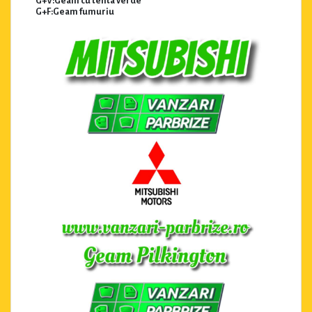
G+V:Geam cu tenta verde
G+F:Geam fumuriu