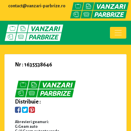
contact@vanzari-parbrize.ro
Nr : 1635538646
Distribuie :
Abrevieri geamuri:
G:Geam auto