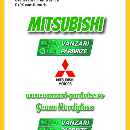
G+V:Geam cu tenta verde
G+F:Geam fumuriu