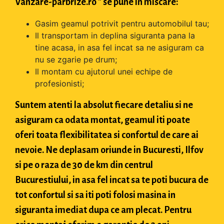
Vanzare-parbrize.ro " se pune in miscare:
Gasim geamul potrivit pentru automobilul tau;
Il transportam in deplina siguranta pana la
tine acasa, in asa fel incat sa ne asiguram ca
nu se zgarie pe drum;
Il montam cu ajutorul unei echipe de
profesionisti;
Suntem atenti la absolut fiecare detaliu si ne
asiguram ca odata montat, geamul iti poate
oferi toata flexibilitatea si confortul de care ai
nevoie. Ne deplasam oriunde in Bucuresti, Ilfov
si pe o raza de 30 de km din centrul
Bucurestiului, in asa fel incat sa te poti bucura de
tot confortul si sa iti poti folosi masina in
siguranta imediat dupa ce am plecat. Pentru