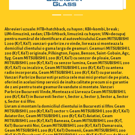
Abrevieri uzuale: HTB=hatchback, cu hayon ; KBI=kombi, break ;
LIM=limuzină, sedan; LTB=liftback, limuzină cu hayon; VIN=decupaj
pentru numărul de identificare al autovehiculului.Geam MITSUBISHI
L 200 (K7T, K6T). vanzari-parbrize.ro vinde, livreaza si monteaza la
domiciliul clientului o gama larga de geamuri. Geamuri MITSUBISHI L
200 (K7T, K6T) originale, Pilkington, Fuyao, Benson, Saint-Gobain, Agc,
Syg. Geam MITSUBISHI L 200 (K7T, K6T) cu senzor de ploaie, Geam
MITSUBISHI L 200 (K7T, K6T) cu senzor lumina, Geam MITSUBISHI L 200
(K7T, K6T) cu incalzire, Geam MITSUBISHI L 200 (K7T, K6T) cu antena
radio incorporata, Geam MITSUBISHI L 200 (K7T, K6T) cu parasolar.
Vanzari Parbrize Bucuresti practica cele mai mici preturi de pe piata,
oferind in acelasi timp servicii de inalta calitate precum si o garantie
de 2 ani pentru toate geamurile vandute si montate. Vanzari
Parbrize Bucuresti Vinde, Monteaza si Livreaza Geam MITSUBISHI L
200 (K7T, K6T) in Bucuresti Sector 1, Sector 2, Sector 3, Sector 4, Sector
5, Sector 6 si Ilfov.
Livram si montam la domiciliul clientului in Bucuresti si Ilfov. Geam
MITSUBISHI L 200 (K7T, K6T) sector 1: Geam MITSUBISHI L 200 (K7T, K6T)
Aviatorilor, Geam MITSUBISHI L 200 (K7T, K6T) Aviatiei, Geam
MITSUBISHI L 200 (K7T, K6T) Baneasa, Geam MITSUBISHI L 200 (K7T,
K6T) Bucurestii Noi, Geam MITSUBISHI L 200 (K7T, K6T) Damaroaia,
Geam MITSUBISHI L 200 (K7T, K6T) Domenii, Geam MITSUBISHI L 200
(K7T, K6T) Dorobanti, Geam MITSUBISHI L 200 (K7T, K6T) Gara de Nord,