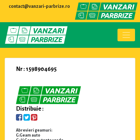
contact@vanzari-parbrize.ro
Nr : 1598904695
Distribuie :
Abrevieri geamuri:
G:Geam auto