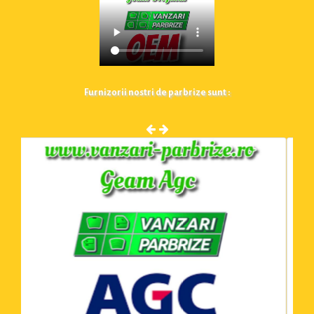
Furnizorii nostri de parbrize sunt :