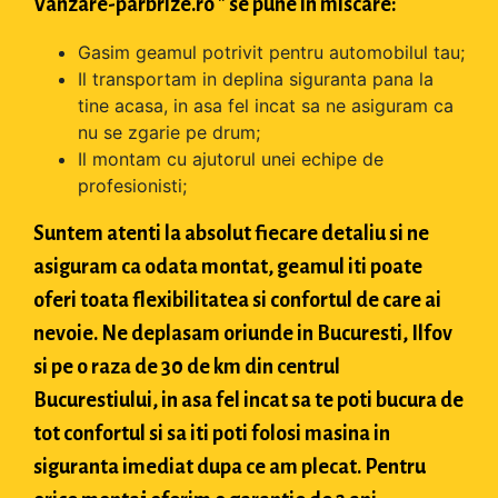
Vanzare-parbrize.ro " se pune in miscare:
Gasim geamul potrivit pentru automobilul tau;
Il transportam in deplina siguranta pana la
tine acasa, in asa fel incat sa ne asiguram ca
nu se zgarie pe drum;
Il montam cu ajutorul unei echipe de
profesionisti;
Suntem atenti la absolut fiecare detaliu si ne
asiguram ca odata montat, geamul iti poate
oferi toata flexibilitatea si confortul de care ai
nevoie. Ne deplasam oriunde in Bucuresti, Ilfov
si pe o raza de 30 de km din centrul
Bucurestiului, in asa fel incat sa te poti bucura de
tot confortul si sa iti poti folosi masina in
siguranta imediat dupa ce am plecat. Pentru