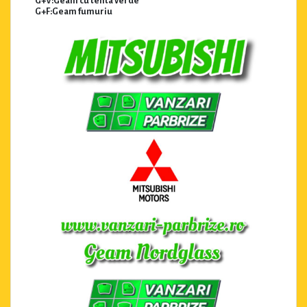
G+V:Geam cu tenta verde
G+F:Geam fumuriu