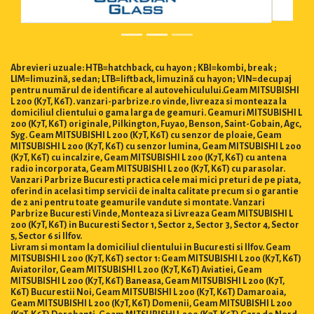
Abrevieri uzuale: HTB=hatchback, cu hayon ; KBI=kombi, break ;
LIM=limuzină, sedan; LTB=liftback, limuzină cu hayon; VIN=decupaj
pentru numărul de identificare al autovehiculului.Geam MITSUBISHI
L 200 (K7T, K6T). vanzari-parbrize.ro vinde, livreaza si monteaza la
domiciliul clientului o gama larga de geamuri. Geamuri MITSUBISHI L
200 (K7T, K6T) originale, Pilkington, Fuyao, Benson, Saint-Gobain, Agc,
Syg. Geam MITSUBISHI L 200 (K7T, K6T) cu senzor de ploaie, Geam
MITSUBISHI L 200 (K7T, K6T) cu senzor lumina, Geam MITSUBISHI L 200
(K7T, K6T) cu incalzire, Geam MITSUBISHI L 200 (K7T, K6T) cu antena
radio incorporata, Geam MITSUBISHI L 200 (K7T, K6T) cu parasolar.
Vanzari Parbrize Bucuresti practica cele mai mici preturi de pe piata,
oferind in acelasi timp servicii de inalta calitate precum si o garantie
de 2 ani pentru toate geamurile vandute si montate. Vanzari
Parbrize Bucuresti Vinde, Monteaza si Livreaza Geam MITSUBISHI L
200 (K7T, K6T) in Bucuresti Sector 1, Sector 2, Sector 3, Sector 4, Sector
5, Sector 6 si Ilfov.
Livram si montam la domiciliul clientului in Bucuresti si Ilfov. Geam
MITSUBISHI L 200 (K7T, K6T) sector 1: Geam MITSUBISHI L 200 (K7T, K6T)
Aviatorilor, Geam MITSUBISHI L 200 (K7T, K6T) Aviatiei, Geam
MITSUBISHI L 200 (K7T, K6T) Baneasa, Geam MITSUBISHI L 200 (K7T,
K6T) Bucurestii Noi, Geam MITSUBISHI L 200 (K7T, K6T) Damaroaia,
Geam MITSUBISHI L 200 (K7T, K6T) Domenii, Geam MITSUBISHI L 200
(K7T, K6T) Dorobanti, Geam MITSUBISHI L 200 (K7T, K6T) Gara de Nord,