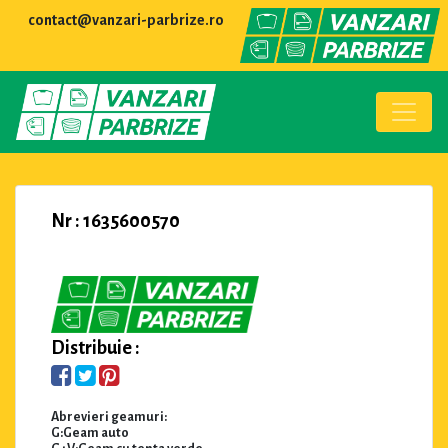
contact@vanzari-parbrize.ro
Nr : 1635600570
Distribuie :
Abrevieri geamuri:
G:Geam auto