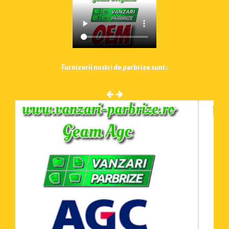
Furnizorii nostri de parbrize sunt :