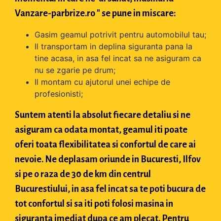
Vanzare-parbrize.ro " se pune in miscare:
Gasim geamul potrivit pentru automobilul tau;
Il transportam in deplina siguranta pana la
tine acasa, in asa fel incat sa ne asiguram ca
nu se zgarie pe drum;
Il montam cu ajutorul unei echipe de
profesionisti;
Suntem atenti la absolut fiecare detaliu si ne
asiguram ca odata montat, geamul iti poate
oferi toata flexibilitatea si confortul de care ai
nevoie. Ne deplasam oriunde in Bucuresti, Ilfov
si pe o raza de 30 de km din centrul
Bucurestiului, in asa fel incat sa te poti bucura de
tot confortul si sa iti poti folosi masina in
siguranta imediat dupa ce am plecat. Pentru