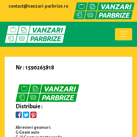
contact@vanzari-parbrize.ro
Nr : 1590265818
Distribuie :
Abrevieri geamuri:
G:Geam auto