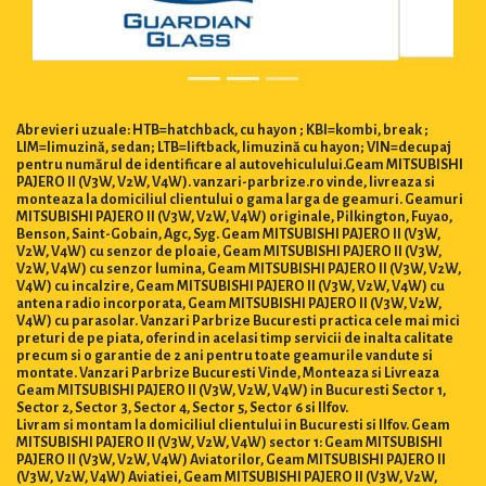
Abrevieri uzuale: HTB=hatchback, cu hayon ; KBI=kombi, break ;
LIM=limuzină, sedan; LTB=liftback, limuzină cu hayon; VIN=decupaj
pentru numărul de identificare al autovehiculului.Geam MITSUBISHI
PAJERO II (V3W, V2W, V4W). vanzari-parbrize.ro vinde, livreaza si
monteaza la domiciliul clientului o gama larga de geamuri. Geamuri
MITSUBISHI PAJERO II (V3W, V2W, V4W) originale, Pilkington, Fuyao,
Benson, Saint-Gobain, Agc, Syg. Geam MITSUBISHI PAJERO II (V3W,
V2W, V4W) cu senzor de ploaie, Geam MITSUBISHI PAJERO II (V3W,
V2W, V4W) cu senzor lumina, Geam MITSUBISHI PAJERO II (V3W, V2W,
V4W) cu incalzire, Geam MITSUBISHI PAJERO II (V3W, V2W, V4W) cu
antena radio incorporata, Geam MITSUBISHI PAJERO II (V3W, V2W,
V4W) cu parasolar. Vanzari Parbrize Bucuresti practica cele mai mici
preturi de pe piata, oferind in acelasi timp servicii de inalta calitate
precum si o garantie de 2 ani pentru toate geamurile vandute si
montate. Vanzari Parbrize Bucuresti Vinde, Monteaza si Livreaza
Geam MITSUBISHI PAJERO II (V3W, V2W, V4W) in Bucuresti Sector 1,
Sector 2, Sector 3, Sector 4, Sector 5, Sector 6 si Ilfov.
Livram si montam la domiciliul clientului in Bucuresti si Ilfov. Geam
MITSUBISHI PAJERO II (V3W, V2W, V4W) sector 1: Geam MITSUBISHI
PAJERO II (V3W, V2W, V4W) Aviatorilor, Geam MITSUBISHI PAJERO II
(V3W, V2W, V4W) Aviatiei, Geam MITSUBISHI PAJERO II (V3W, V2W,