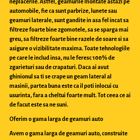
neplacerile. Astfel, geamurile montate astazi pe
automobile, fie ca sunt parbrize, lunete sau
geamuri laterale, sunt gandite in asa fel incat sa
filtreze foarte bine zgomotele, sa se sparga mai
greu, sa filtreze foarte bine razele de soare si sa
asigure o vizibilitate maxima. Toate tehnologiile
pe care le includ insa, nu le feresc 100% de
zgarieturi sau de crapaturi. Daca ai avut
ghinionul sa ti se crape un geam lateral al
masinii, partea buna este ca il poti inlocui cu
usurinta, fara a cheltui foarte mult. Tot ceea ce ai
de facut este sa ne suni.
Oferim o gama larga de geamuri auto
Avem o gama larga de geamuri auto, construite