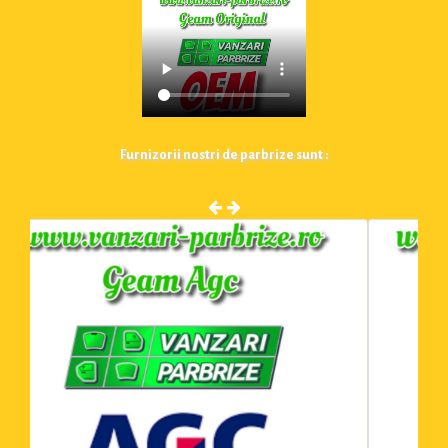
Furnizorii nostri de parbrize sunt :