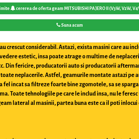
imite
cererea de oferta geam MITSUBISHI PAJERO II (V3W, V2W, V
Suna acum
u crescut considerabil. Astazi, exista masini care au inclu
 vedere estetic, insa poate atrage o multime de neplaceri
etc. Din fericire, producatorii auto si producatorii after
toate neplacerile. Astfel, geamurile montate astazi pe a
 fel incat sa filtreze foarte bine zgomotele, sa se sparga
ima. Toate tehnologiile pe care le includ insa, nu le feres
eam lateral al masinii, partea buna este ca il poti inlocui 