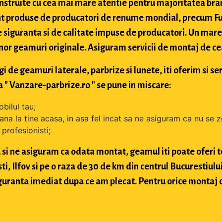
struite cu cea mai mare atentie pentru majoritatea bran
t produse de producatori de renume mondial, precum Fuy
 siguranta si de calitate impuse de producatori. Un mare 
nor geamuri originale. Asiguram servicii de montaj de cea 
de geamuri laterale, parbrize si lunete, iti oferim si ser
 " Vanzare-parbrize.ro " se pune in miscare:
bilul tau;
ana la tine acasa, in asa fel incat sa ne asiguram ca nu se 
profesionisti;
si ne asiguram ca odata montat, geamul iti poate oferi toa
 Ilfov si pe o raza de 30 de km din centrul Bucurestiului, 
 siguranta imediat dupa ce am plecat. Pentru orice montaj 