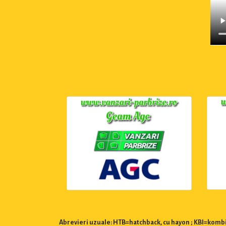
Abrevieri uzuale: HTB=hatchback, cu hayon ; KBI=kombi,