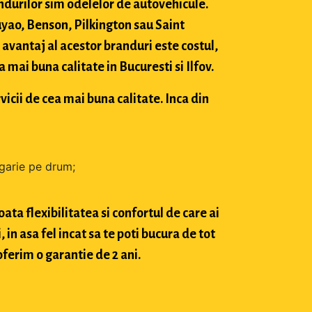
durilor sim odelelor de autovehicule.
ao, Benson, Pilkington sau Saint
avantaj al acestor branduri este costul,
mai buna calitate in Bucuresti si Ilfov.
vicii de cea mai buna calitate. Inca din
zgarie pe drum;
ta flexibilitatea si confortul de care ai
in asa fel incat sa te poti bucura de tot
oferim o garantie de 2 ani.