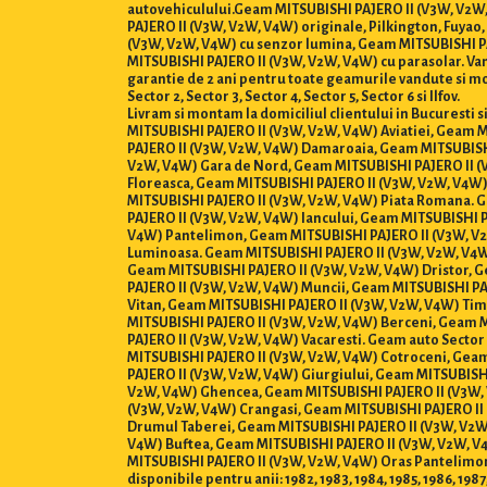
autovehiculului.Geam MITSUBISHI PAJERO II (V3W, V2W, 
PAJERO II (V3W, V2W, V4W) originale, Pilkington, Fuya
(V3W, V2W, V4W) cu senzor lumina, Geam MITSUBISHI PA
MITSUBISHI PAJERO II (V3W, V2W, V4W) cu parasolar. Vanza
garantie de 2 ani pentru toate geamurile vandute si mo
Sector 2, Sector 3, Sector 4, Sector 5, Sector 6 si Ilfov.
Livram si montam la domiciliul clientului in Bucuresti
MITSUBISHI PAJERO II (V3W, V2W, V4W) Aviatiei, Geam 
PAJERO II (V3W, V2W, V4W) Damaroaia, Geam MITSUBISH
V2W, V4W) Gara de Nord, Geam MITSUBISHI PAJERO II (V
Floreasca, Geam MITSUBISHI PAJERO II (V3W, V2W, V4W)
MITSUBISHI PAJERO II (V3W, V2W, V4W) Piata Romana. 
PAJERO II (V3W, V2W, V4W) Iancului, Geam MITSUBISHI 
V4W) Pantelimon, Geam MITSUBISHI PAJERO II (V3W, V2W
Luminoasa. Geam MITSUBISHI PAJERO II (V3W, V2W, V4W)
Geam MITSUBISHI PAJERO II (V3W, V2W, V4W) Dristor, 
PAJERO II (V3W, V2W, V4W) Muncii, Geam MITSUBISHI PA
Vitan, Geam MITSUBISHI PAJERO II (V3W, V2W, V4W) Tim
MITSUBISHI PAJERO II (V3W, V2W, V4W) Berceni, Geam M
PAJERO II (V3W, V2W, V4W) Vacaresti. Geam auto Secto
MITSUBISHI PAJERO II (V3W, V2W, V4W) Cotroceni, Geam
PAJERO II (V3W, V2W, V4W) Giurgiului, Geam MITSUBISH
V2W, V4W) Ghencea, Geam MITSUBISHI PAJERO II (V3W, 
(V3W, V2W, V4W) Crangasi, Geam MITSUBISHI PAJERO II
Drumul Taberei, Geam MITSUBISHI PAJERO II (V3W, V2W,
V4W) Buftea, Geam MITSUBISHI PAJERO II (V3W, V2W, V
MITSUBISHI PAJERO II (V3W, V2W, V4W) Oras Pantelimon
disponibile pentru anii: 1982, 1983, 1984, 1985, 1986, 1987,