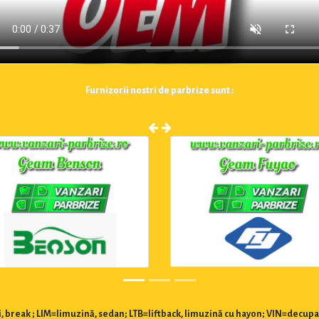
Furnizorii nostri de parbrize sunt :
 break ; LIM=limuzină, sedan; LTB=liftback, limuzină cu hayon; VIN=decupa