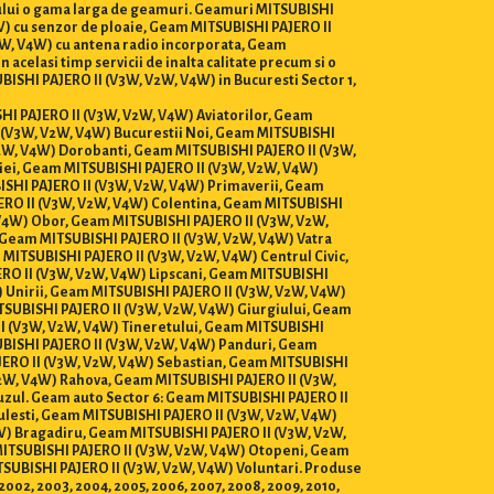
ntului o gama larga de geamuri. Geamuri MITSUBISHI
4W) cu senzor de ploaie, Geam MITSUBISHI PAJERO II
2W, V4W) cu antena radio incorporata, Geam
 acelasi timp servicii de inalta calitate precum si o
ISHI PAJERO II (V3W, V2W, V4W) in Bucuresti Sector 1,
ISHI PAJERO II (V3W, V2W, V4W) Aviatorilor, Geam
 (V3W, V2W, V4W) Bucurestii Noi, Geam MITSUBISHI
2W, V4W) Dorobanti, Geam MITSUBISHI PAJERO II (V3W,
iei, Geam MITSUBISHI PAJERO II (V3W, V2W, V4W)
ISHI PAJERO II (V3W, V2W, V4W) Primaverii, Geam
ERO II (V3W, V2W, V4W) Colentina, Geam MITSUBISHI
 V4W) Obor, Geam MITSUBISHI PAJERO II (V3W, V2W,
 Geam MITSUBISHI PAJERO II (V3W, V2W, V4W) Vatra
MITSUBISHI PAJERO II (V3W, V2W, V4W) Centrul Civic,
RO II (V3W, V2W, V4W) Lipscani, Geam MITSUBISHI
 Unirii, Geam MITSUBISHI PAJERO II (V3W, V2W, V4W)
TSUBISHI PAJERO II (V3W, V2W, V4W) Giurgiului, Geam
II (V3W, V2W, V4W) Tineretului, Geam MITSUBISHI
UBISHI PAJERO II (V3W, V2W, V4W) Panduri, Geam
JERO II (V3W, V2W, V4W) Sebastian, Geam MITSUBISHI
V2W, V4W) Rahova, Geam MITSUBISHI PAJERO II (V3W,
zul. Geam auto Sector 6: Geam MITSUBISHI PAJERO II
lesti, Geam MITSUBISHI PAJERO II (V3W, V2W, V4W)
W) Bragadiru, Geam MITSUBISHI PAJERO II (V3W, V2W,
MITSUBISHI PAJERO II (V3W, V2W, V4W) Otopeni, Geam
SUBISHI PAJERO II (V3W, V2W, V4W) Voluntari. Produse
01, 2002, 2003, 2004, 2005, 2006, 2007, 2008, 2009, 2010,