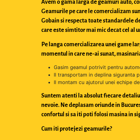
Avem o gama larga de geamuri auto, con
Geamurile pe care le comercializam sun
Gobain si respecta toate standardele de
care este simtitor mai mic decat cel al u
Pe langa comercializarea unei game largi 
momentul in care ne-ai sunat, masinaria
Gasim geamul potrivit pentru automo
Il transportam in deplina siguranta p
Il montam cu ajutorul unei echipe de 
Suntem atenti la absolut fiecare detaliu 
nevoie. Ne deplasam oriunde in Bucuresti,
confortul si sa iti poti folosi masina in
Cum iti protejezi geamurile?