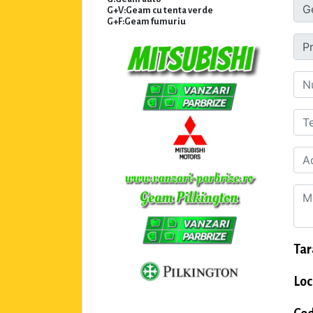
G+V:Geam cu tenta verde
G+F:Geam fumuriu
Tar
Loc