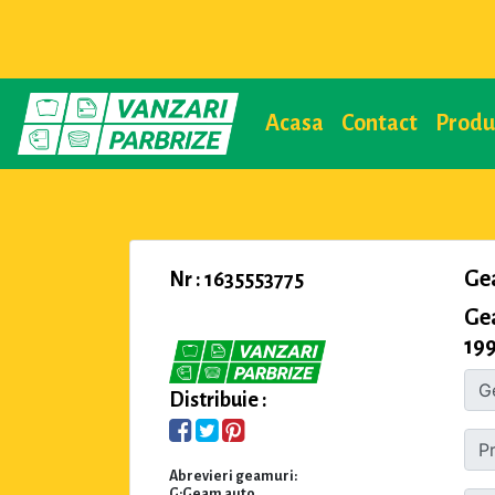
Acasa
Contact
Prod
Ge
Nr : 1635553775
Ge
199
Distribuie :
Abrevieri geamuri:
G:Geam auto