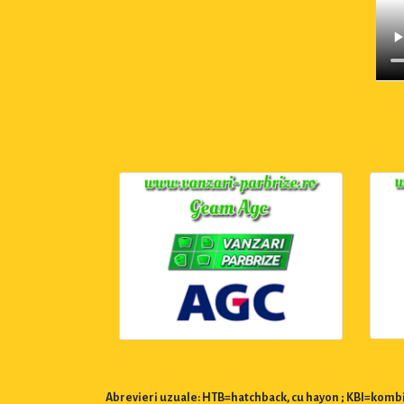
Abrevieri uzuale: HTB=hatchback, cu hayon ; KBI=kombi,