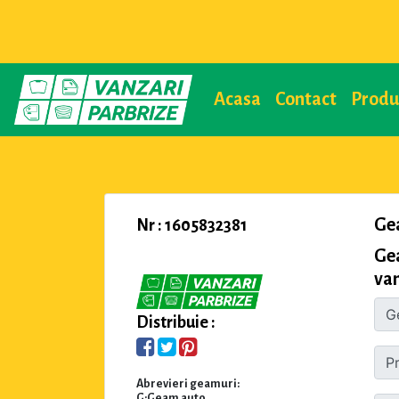
Acasa
Contact
Prod
Ge
Nr : 1605832381
Ge
van
Distribuie :
Abrevieri geamuri:
G:Geam auto