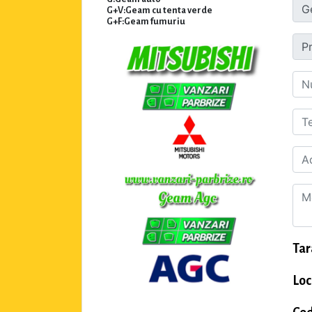
G+V:Geam cu tenta verde
G+F:Geam fumuriu
Tar
Loc