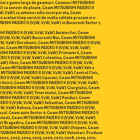
ntului o gama larga de geamuri. Geamuri MITSUBISHI
4W) cu senzor de ploaie, Geam MITSUBISHI PAJERO II
2W, V4W) cu antena radio incorporata, Geam
 acelasi timp servicii de inalta calitate precum si o
ISHI PAJERO II (V3W, V2W, V4W) in Bucuresti Sector 1,
ISHI PAJERO II (V3W, V2W, V4W) Aviatorilor, Geam
 (V3W, V2W, V4W) Bucurestii Noi, Geam MITSUBISHI
2W, V4W) Dorobanti, Geam MITSUBISHI PAJERO II (V3W,
iei, Geam MITSUBISHI PAJERO II (V3W, V2W, V4W)
ISHI PAJERO II (V3W, V2W, V4W) Primaverii, Geam
ERO II (V3W, V2W, V4W) Colentina, Geam MITSUBISHI
 V4W) Obor, Geam MITSUBISHI PAJERO II (V3W, V2W,
 Geam MITSUBISHI PAJERO II (V3W, V2W, V4W) Vatra
MITSUBISHI PAJERO II (V3W, V2W, V4W) Centrul Civic,
RO II (V3W, V2W, V4W) Lipscani, Geam MITSUBISHI
 Unirii, Geam MITSUBISHI PAJERO II (V3W, V2W, V4W)
TSUBISHI PAJERO II (V3W, V2W, V4W) Giurgiului, Geam
II (V3W, V2W, V4W) Tineretului, Geam MITSUBISHI
UBISHI PAJERO II (V3W, V2W, V4W) Panduri, Geam
JERO II (V3W, V2W, V4W) Sebastian, Geam MITSUBISHI
V2W, V4W) Rahova, Geam MITSUBISHI PAJERO II (V3W,
zul. Geam auto Sector 6: Geam MITSUBISHI PAJERO II
lesti, Geam MITSUBISHI PAJERO II (V3W, V2W, V4W)
W) Bragadiru, Geam MITSUBISHI PAJERO II (V3W, V2W,
MITSUBISHI PAJERO II (V3W, V2W, V4W) Otopeni, Geam
SUBISHI PAJERO II (V3W, V2W, V4W) Voluntari. Produse
01, 2002, 2003, 2004, 2005, 2006, 2007, 2008, 2009, 2010,