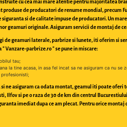
struite cu cea mai mare atentie pentru majoritatea bran
t produse de producatori de renume mondial, precum Fuy
 siguranta si de calitate impuse de producatori. Un mare 
nor geamuri originale. Asiguram servicii de montaj de cea 
de geamuri laterale, parbrize si lunete, iti oferim si ser
 " Vanzare-parbrize.ro " se pune in miscare:
bilul tau;
ana la tine acasa, in asa fel incat sa ne asiguram ca nu se 
profesionisti;
si ne asiguram ca odata montat, geamul iti poate oferi toa
 Ilfov si pe o raza de 30 de km din centrul Bucurestiului, 
 siguranta imediat dupa ce am plecat. Pentru orice montaj 