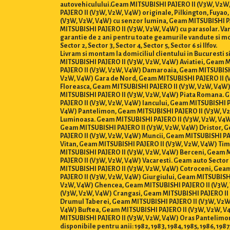
autovehiculului.Geam MITSUBISHI PAJERO II (V3W, V2W, 
PAJERO II (V3W, V2W, V4W) originale, Pilkington, Fuya
(V3W, V2W, V4W) cu senzor lumina, Geam MITSUBISHI PA
MITSUBISHI PAJERO II (V3W, V2W, V4W) cu parasolar. Vanza
garantie de 2 ani pentru toate geamurile vandute si mo
Sector 2, Sector 3, Sector 4, Sector 5, Sector 6 si Ilfov.
Livram si montam la domiciliul clientului in Bucuresti
MITSUBISHI PAJERO II (V3W, V2W, V4W) Aviatiei, Geam 
PAJERO II (V3W, V2W, V4W) Damaroaia, Geam MITSUBISH
V2W, V4W) Gara de Nord, Geam MITSUBISHI PAJERO II (V
Floreasca, Geam MITSUBISHI PAJERO II (V3W, V2W, V4W)
MITSUBISHI PAJERO II (V3W, V2W, V4W) Piata Romana. 
PAJERO II (V3W, V2W, V4W) Iancului, Geam MITSUBISHI 
V4W) Pantelimon, Geam MITSUBISHI PAJERO II (V3W, V2W
Luminoasa. Geam MITSUBISHI PAJERO II (V3W, V2W, V4W)
Geam MITSUBISHI PAJERO II (V3W, V2W, V4W) Dristor, 
PAJERO II (V3W, V2W, V4W) Muncii, Geam MITSUBISHI PA
Vitan, Geam MITSUBISHI PAJERO II (V3W, V2W, V4W) Tim
MITSUBISHI PAJERO II (V3W, V2W, V4W) Berceni, Geam M
PAJERO II (V3W, V2W, V4W) Vacaresti. Geam auto Secto
MITSUBISHI PAJERO II (V3W, V2W, V4W) Cotroceni, Geam
PAJERO II (V3W, V2W, V4W) Giurgiului, Geam MITSUBISH
V2W, V4W) Ghencea, Geam MITSUBISHI PAJERO II (V3W, 
(V3W, V2W, V4W) Crangasi, Geam MITSUBISHI PAJERO II
Drumul Taberei, Geam MITSUBISHI PAJERO II (V3W, V2W,
V4W) Buftea, Geam MITSUBISHI PAJERO II (V3W, V2W, V
MITSUBISHI PAJERO II (V3W, V2W, V4W) Oras Pantelimon
disponibile pentru anii: 1982, 1983, 1984, 1985, 1986, 1987,