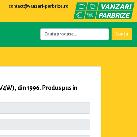
contact@vanzari-parbrize.ro
Cauta
W), din 1996. Produs pus in