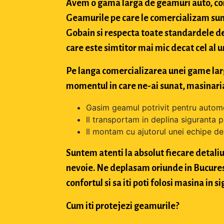
Avem o gama larga de geamuri auto, con
Geamurile pe care le comercializam sun
Gobain si respecta toate standardele de
care este simtitor mai mic decat cel al u
Pe langa comercializarea unei game largi 
momentul in care ne-ai sunat, masinaria
Gasim geamul potrivit pentru automo
Il transportam in deplina siguranta p
Il montam cu ajutorul unei echipe de 
Suntem atenti la absolut fiecare detaliu 
nevoie. Ne deplasam oriunde in Bucuresti,
confortul si sa iti poti folosi masina in
Cum iti protejezi geamurile?