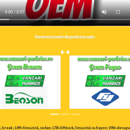
Furnizorii nostri de parbrize sunt :
 break ; LIM=limuzină, sedan; LTB=liftback, limuzină cu hayon; VIN=decupa