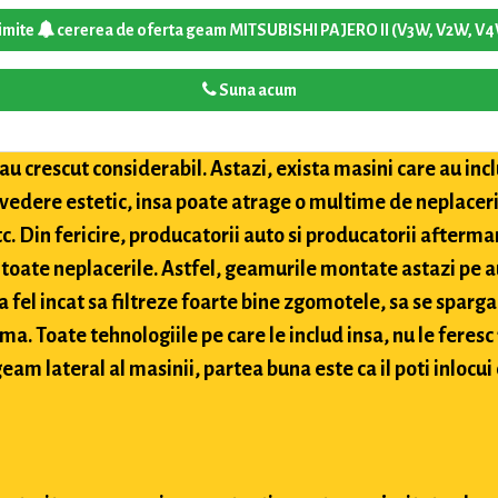
imite
cererea de oferta geam MITSUBISHI PAJERO II (V3W, V2W, V
Suna acum
u crescut considerabil. Astazi, exista masini care au inclu
 vedere estetic, insa poate atrage o multime de neplaceri
etc. Din fericire, producatorii auto si producatorii after
toate neplacerile. Astfel, geamurile montate astazi pe a
 fel incat sa filtreze foarte bine zgomotele, sa se sparga
ima. Toate tehnologiile pe care le includ insa, nu le feres
eam lateral al masinii, partea buna este ca il poti inlocui 