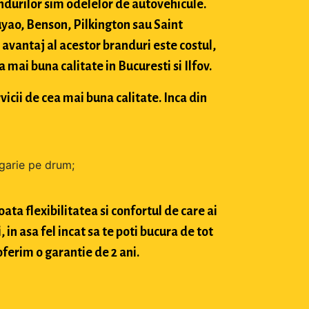
durilor sim odelelor de autovehicule.
ao, Benson, Pilkington sau Saint
avantaj al acestor branduri este costul,
mai buna calitate in Bucuresti si Ilfov.
vicii de cea mai buna calitate. Inca din
zgarie pe drum;
ta flexibilitatea si confortul de care ai
in asa fel incat sa te poti bucura de tot
oferim o garantie de 2 ani.