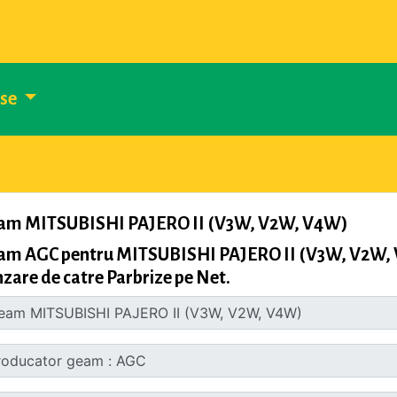
use
am MITSUBISHI PAJERO II (V3W, V2W, V4W)
am AGC pentru MITSUBISHI PAJERO II (V3W, V2W, V4
zare de catre Parbrize pe Net.