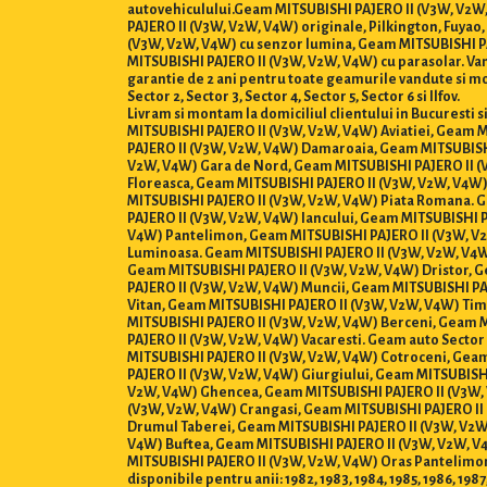
autovehiculului.Geam MITSUBISHI PAJERO II (V3W, V2W, 
PAJERO II (V3W, V2W, V4W) originale, Pilkington, Fuya
(V3W, V2W, V4W) cu senzor lumina, Geam MITSUBISHI PA
MITSUBISHI PAJERO II (V3W, V2W, V4W) cu parasolar. Vanza
garantie de 2 ani pentru toate geamurile vandute si mo
Sector 2, Sector 3, Sector 4, Sector 5, Sector 6 si Ilfov.
Livram si montam la domiciliul clientului in Bucuresti
MITSUBISHI PAJERO II (V3W, V2W, V4W) Aviatiei, Geam 
PAJERO II (V3W, V2W, V4W) Damaroaia, Geam MITSUBISH
V2W, V4W) Gara de Nord, Geam MITSUBISHI PAJERO II (V
Floreasca, Geam MITSUBISHI PAJERO II (V3W, V2W, V4W)
MITSUBISHI PAJERO II (V3W, V2W, V4W) Piata Romana. 
PAJERO II (V3W, V2W, V4W) Iancului, Geam MITSUBISHI 
V4W) Pantelimon, Geam MITSUBISHI PAJERO II (V3W, V2W
Luminoasa. Geam MITSUBISHI PAJERO II (V3W, V2W, V4W)
Geam MITSUBISHI PAJERO II (V3W, V2W, V4W) Dristor, 
PAJERO II (V3W, V2W, V4W) Muncii, Geam MITSUBISHI PA
Vitan, Geam MITSUBISHI PAJERO II (V3W, V2W, V4W) Tim
MITSUBISHI PAJERO II (V3W, V2W, V4W) Berceni, Geam M
PAJERO II (V3W, V2W, V4W) Vacaresti. Geam auto Secto
MITSUBISHI PAJERO II (V3W, V2W, V4W) Cotroceni, Geam
PAJERO II (V3W, V2W, V4W) Giurgiului, Geam MITSUBISH
V2W, V4W) Ghencea, Geam MITSUBISHI PAJERO II (V3W, 
(V3W, V2W, V4W) Crangasi, Geam MITSUBISHI PAJERO II
Drumul Taberei, Geam MITSUBISHI PAJERO II (V3W, V2W,
V4W) Buftea, Geam MITSUBISHI PAJERO II (V3W, V2W, V
MITSUBISHI PAJERO II (V3W, V2W, V4W) Oras Pantelimon
disponibile pentru anii: 1982, 1983, 1984, 1985, 1986, 1987,