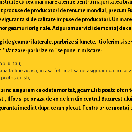
struite cu cea mai mare atentie pentru majoritatea bran
t produse de producatori de renume mondial, precum Fuy
 siguranta si de calitate impuse de producatori. Un mare 
nor geamuri originale. Asiguram servicii de montaj de cea 
de geamuri laterale, parbrize si lunete, iti oferim si ser
 " Vanzare-parbrize.ro " se pune in miscare:
bilul tau;
ana la tine acasa, in asa fel incat sa ne asiguram ca nu se 
profesionisti;
si ne asiguram ca odata montat, geamul iti poate oferi toa
 Ilfov si pe o raza de 30 de km din centrul Bucurestiului, 
 siguranta imediat dupa ce am plecat. Pentru orice montaj 