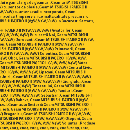
ntului o gama larga de geamuri. Geamuri MITSUBISHI
4W) cu senzor de ploaie, Geam MITSUBISHI PAJERO II
2W, V4W) cu antena radio incorporata, Geam
 acelasi timp servicii de inalta calitate precum si o
ISHI PAJERO II (V3W, V2W, V4W) in Bucuresti Sector 1,
ISHI PAJERO II (V3W, V2W, V4W) Aviatorilor, Geam
 (V3W, V2W, V4W) Bucurestii Noi, Geam MITSUBISHI
2W, V4W) Dorobanti, Geam MITSUBISHI PAJERO II (V3W,
iei, Geam MITSUBISHI PAJERO II (V3W, V2W, V4W)
ISHI PAJERO II (V3W, V2W, V4W) Primaverii, Geam
ERO II (V3W, V2W, V4W) Colentina, Geam MITSUBISHI
 V4W) Obor, Geam MITSUBISHI PAJERO II (V3W, V2W,
 Geam MITSUBISHI PAJERO II (V3W, V2W, V4W) Vatra
MITSUBISHI PAJERO II (V3W, V2W, V4W) Centrul Civic,
RO II (V3W, V2W, V4W) Lipscani, Geam MITSUBISHI
 Unirii, Geam MITSUBISHI PAJERO II (V3W, V2W, V4W)
TSUBISHI PAJERO II (V3W, V2W, V4W) Giurgiului, Geam
II (V3W, V2W, V4W) Tineretului, Geam MITSUBISHI
UBISHI PAJERO II (V3W, V2W, V4W) Panduri, Geam
JERO II (V3W, V2W, V4W) Sebastian, Geam MITSUBISHI
V2W, V4W) Rahova, Geam MITSUBISHI PAJERO II (V3W,
zul. Geam auto Sector 6: Geam MITSUBISHI PAJERO II
lesti, Geam MITSUBISHI PAJERO II (V3W, V2W, V4W)
W) Bragadiru, Geam MITSUBISHI PAJERO II (V3W, V2W,
MITSUBISHI PAJERO II (V3W, V2W, V4W) Otopeni, Geam
SUBISHI PAJERO II (V3W, V2W, V4W) Voluntari. Produse
01, 2002, 2003, 2004, 2005, 2006, 2007, 2008, 2009, 2010,