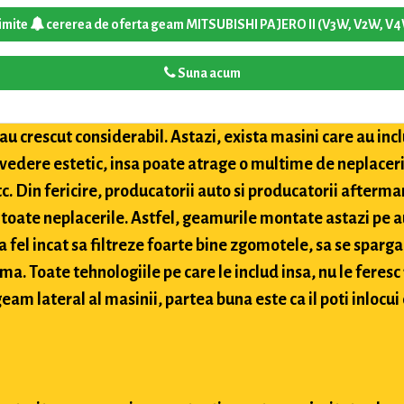
imite
cererea de oferta geam MITSUBISHI PAJERO II (V3W, V2W, V
Suna acum
u crescut considerabil. Astazi, exista masini care au inclu
 vedere estetic, insa poate atrage o multime de neplaceri
etc. Din fericire, producatorii auto si producatorii after
toate neplacerile. Astfel, geamurile montate astazi pe a
 fel incat sa filtreze foarte bine zgomotele, sa se sparga
ima. Toate tehnologiile pe care le includ insa, nu le feres
eam lateral al masinii, partea buna este ca il poti inlocui 