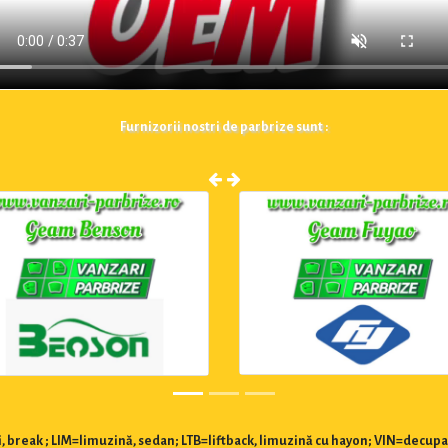
Furnizorii nostri de parbrize sunt :
 break ; LIM=limuzină, sedan; LTB=liftback, limuzină cu hayon; VIN=decupa