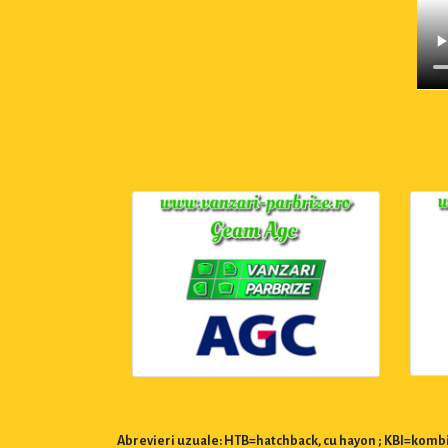
Abrevieri uzuale: HTB=hatchback, cu hayon ; KBI=kombi,