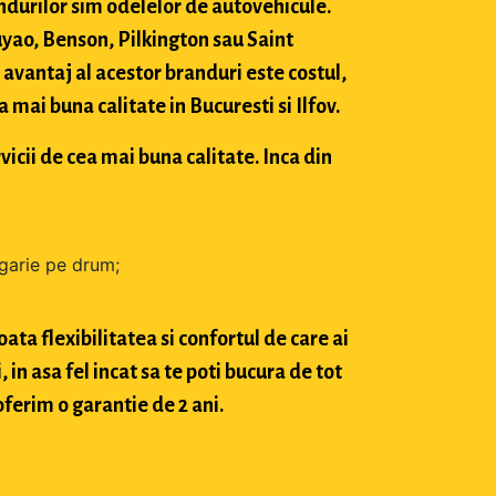
durilor sim odelelor de autovehicule.
ao, Benson, Pilkington sau Saint
avantaj al acestor branduri este costul,
mai buna calitate in Bucuresti si Ilfov.
vicii de cea mai buna calitate. Inca din
zgarie pe drum;
ta flexibilitatea si confortul de care ai
in asa fel incat sa te poti bucura de tot
oferim o garantie de 2 ani.