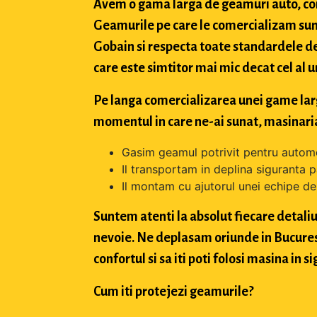
Avem o gama larga de geamuri auto, con
Geamurile pe care le comercializam sun
Gobain si respecta toate standardele de
care este simtitor mai mic decat cel al u
Pe langa comercializarea unei game largi 
momentul in care ne-ai sunat, masinaria
Gasim geamul potrivit pentru automo
Il transportam in deplina siguranta p
Il montam cu ajutorul unei echipe de 
Suntem atenti la absolut fiecare detaliu 
nevoie. Ne deplasam oriunde in Bucuresti,
confortul si sa iti poti folosi masina in
Cum iti protejezi geamurile?