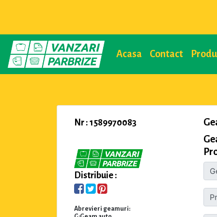
Acasa
Contact
Prod
Ge
Nr : 1589970083
Ge
Pro
Distribuie :
Abrevieri geamuri:
G:Geam auto