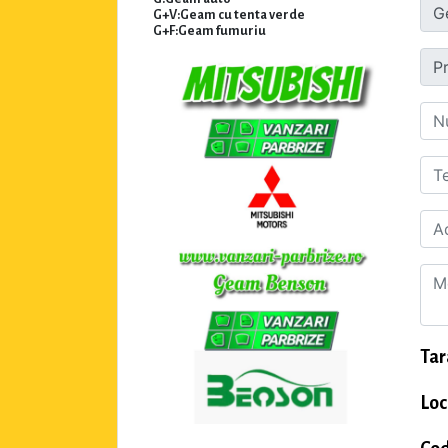
G+V:Geam cu tenta verde
G+F:Geam fumuriu
Tar
Loc