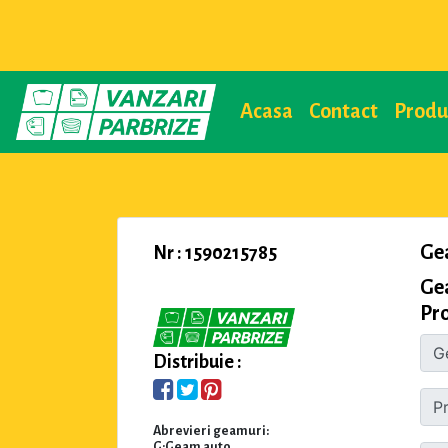
Acasa
Contact
Prod
Ge
Nr : 1590215785
Ge
Pro
Distribuie :
Abrevieri geamuri:
G:Geam auto