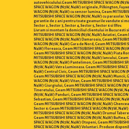
autovehiculului.Geam MITSUBISHI SPACE WAGON (N3W, N4
SPACE WAGON (N3W, N4W) originale, Pilkington, Fuyao
WAGON (N3W, N4W) cu senzor lumina, Geam MITSUBISH
MITSUBISHI SPACE WAGON (N3W, N4W) cu parasolar. Vanzari
garantie de 2 ani pentru toate geamurile vandute si 
Sector 2, Sector 3, Sector 4, Sector 5, Sector 6 si Ilfov.
Livram si montam la domiciliul clientului in Bucures
MITSUBISHI SPACE WAGON (N3W, N4W) Aviatiei, Geam
SPACE WAGON (N3W, N4W) Damaroaia, Geam MITSUBIS
WAGON (N3W, N4W) Gara de Nord, Geam MITSUBISHI S
N4W) Floreasca, Geam MITSUBISHI SPACE WAGON (N3W
Geam MITSUBISHI SPACE WAGON (N3W, N4W) Piata Rom
MITSUBISHI SPACE WAGON (N3W, N4W) Iancului, Geam
WAGON (N3W, N4W) Pantelimon, Geam MITSUBISHI SP
(N3W, N4W) Vatra Luminoasa. Geam MITSUBISHI SPAC
N4W) Centrul Civic, Geam MITSUBISHI SPACE WAGON (
Geam MITSUBISHI SPACE WAGON (N3W, N4W) Muncii, G
WAGON (N3W, N4W) Vitan, Geam MITSUBISHI SPACE WA
N4W) Giurgiului, Geam MITSUBISHI SPACE WAGON (N3
Tineretului, Geam MITSUBISHI SPACE WAGON (N3W, N4
(N3W, N4W) Panduri, Geam MITSUBISHI SPACE WAGON 
Sebastian, Geam MITSUBISHI SPACE WAGON (N3W, N4W
Geam MITSUBISHI SPACE WAGON (N3W, N4W) Ghencea,
Sector 6: Geam MITSUBISHI SPACE WAGON (N3W, N4W)
MITSUBISHI SPACE WAGON (N3W, N4W) Drumul Taberei,
Geam MITSUBISHI SPACE WAGON (N3W, N4W) Buftea, G
SPACE WAGON (N3W, N4W) Otopeni, Geam MITSUBISHI 
SPACE WAGON (N3W, N4W) Voluntari. Produse disponibile pent