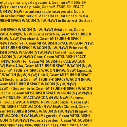
tului o gama larga de geamuri. Geamuri MITSUBISHI
4W) cu senzor de ploaie, Geam MITSUBISHI SPACE
 (N3W, N4W) cu antena radio incorporata, Geam
acelasi timp servicii de inalta calitate precum si o
SUBISHI SPACE WAGON (N3W, N4W) in Bucuresti Sector 1,
UBISHI SPACE WAGON (N3W, N4W) Aviatorilor, Geam
WAGON (N3W, N4W) Bucurestii Noi, Geam MITSUBISHI
N3W, N4W) Dorobanti, Geam MITSUBISHI SPACE
N4W) Victoriei, Geam MITSUBISHI SPACE WAGON (N3W,
 MITSUBISHI SPACE WAGON (N3W, N4W) Primaverii,
ISHI SPACE WAGON (N3W, N4W) Colentina, Geam
 WAGON (N3W, N4W) Obor, Geam MITSUBISHI SPACE
 (N3W, N4W) Tei, Geam MITSUBISHI SPACE WAGON
W) Balta Alba, Geam MITSUBISHI SPACE WAGON (N3W,
 Geam MITSUBISHI SPACE WAGON (N3W, N4W) Lipscani,
E WAGON (N3W, N4W) Unirii, Geam MITSUBISHI SPACE
) Sectorul 4: Geam MITSUBISHI SPACE WAGON (N3W,
, Geam MITSUBISHI SPACE WAGON (N3W, N4W)
, N4W) 13 Septembrie, Geam MITSUBISHI SPACE WAGON
l Spirii, Geam MITSUBISHI SPACE WAGON (N3W, N4W)
am MITSUBISHI SPACE WAGON (N3W, N4W) Rahova,
HI SPACE WAGON (N3W, N4W) Autobuzul. Geam auto
TSUBISHI SPACE WAGON (N3W, N4W) Giulesti, Geam
Geam MITSUBISHI SPACE WAGON (N3W, N4W) Bragadiru,
ACE WAGON (N3W, N4W) Magurele, Geam MITSUBISHI
ON (N3W, N4W) Popesti Leordeni, Geam MITSUBISHI
3, 1994, 1995, 1996, 1997, 1998, 1999, 2000, 2001, 2002,