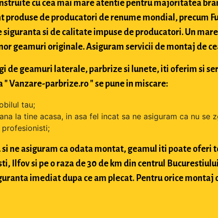
struite cu cea mai mare atentie pentru majoritatea bran
t produse de producatori de renume mondial, precum Fuy
 siguranta si de calitate impuse de producatori. Un mare 
nor geamuri originale. Asiguram servicii de montaj de cea 
de geamuri laterale, parbrize si lunete, iti oferim si ser
 " Vanzare-parbrize.ro " se pune in miscare:
bilul tau;
ana la tine acasa, in asa fel incat sa ne asiguram ca nu se 
profesionisti;
si ne asiguram ca odata montat, geamul iti poate oferi toa
 Ilfov si pe o raza de 30 de km din centrul Bucurestiului, 
 siguranta imediat dupa ce am plecat. Pentru orice montaj 