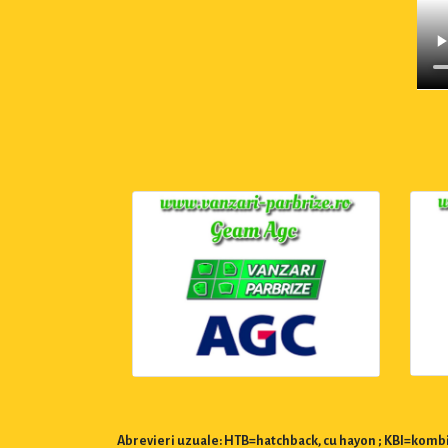
Abrevieri uzuale: HTB=hatchback, cu hayon ; KBI=kombi,