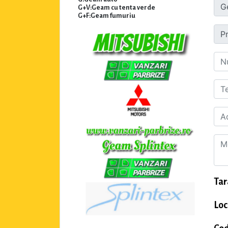
G+V:Geam cu tenta verde
G+F:Geam fumuriu
Tar
Loc