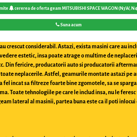
imite
cererea de oferta geam MITSUBISHI SPACE WAGON (N3W, N
Suna acum
u crescut considerabil. Astazi, exista masini care au inclu
 vedere estetic, insa poate atrage o multime de neplaceri
etc. Din fericire, producatorii auto si producatorii after
toate neplacerile. Astfel, geamurile montate astazi pe a
 fel incat sa filtreze foarte bine zgomotele, sa se sparga
ima. Toate tehnologiile pe care le includ insa, nu le feres
eam lateral al masinii, partea buna este ca il poti inlocui 