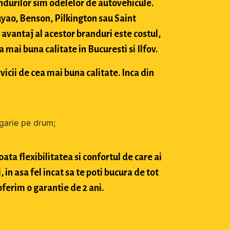
durilor sim odelelor de autovehicule.
ao, Benson, Pilkington sau Saint
avantaj al acestor branduri este costul,
mai buna calitate in Bucuresti si Ilfov.
vicii de cea mai buna calitate. Inca din
zgarie pe drum;
ta flexibilitatea si confortul de care ai
in asa fel incat sa te poti bucura de tot
oferim o garantie de 2 ani.