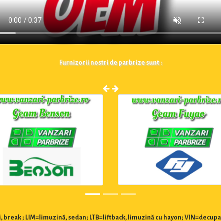
Furnizorii nostri de parbrize sunt :
 break ; LIM=limuzină, sedan; LTB=liftback, limuzină cu hayon; VIN=decupa