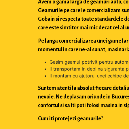
Avem o gama larga de geamuri auto, con
Geamurile pe care le comercializam sun
Gobain si respecta toate standardele de
care este simtitor mai mic decat cel al u
Pe langa comercializarea unei game largi 
momentul in care ne-ai sunat, masinaria
Gasim geamul potrivit pentru automo
Il transportam in deplina siguranta p
Il montam cu ajutorul unei echipe de 
Suntem atenti la absolut fiecare detaliu 
nevoie. Ne deplasam oriunde in Bucuresti,
confortul si sa iti poti folosi masina in
Cum iti protejezi geamurile?