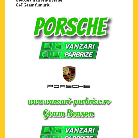
G+V:Geam cu tenta verde
G+F:Geam fumuriu