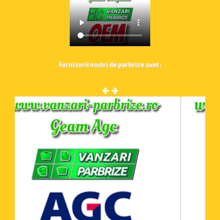
Furnizorii nostri de parbrize sunt :