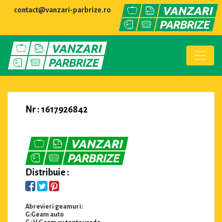
contact@vanzari-parbrize.ro
Nr : 1617926842
Distribuie :
Abrevieri geamuri:
G:Geam auto