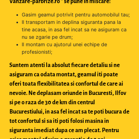
Vanzare-parbrize.ro " se pune in miscare:
Gasim geamul potrivit pentru automobilul tau;
Il transportam in deplina siguranta pana la
tine acasa, in asa fel incat sa ne asiguram ca
nu se zgarie pe drum;
Il montam cu ajutorul unei echipe de
profesionisti;
Suntem atenti la absolut fiecare detaliu si ne
asiguram ca odata montat, geamul iti poate
oferi toata flexibilitatea si confortul de care ai
nevoie. Ne deplasam oriunde in Bucuresti, Ilfov
si pe o raza de 30 de km din centrul
Bucurestiului, in asa fel incat sa te poti bucura de
tot confortul si sa iti poti folosi masina in
siguranta imediat dupa ce am plecat. Pentru