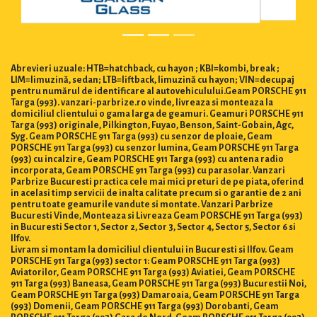
Abrevieri uzuale: HTB=hatchback, cu hayon ; KBI=kombi, break ;
LIM=limuzină, sedan; LTB=liftback, limuzină cu hayon; VIN=decupaj
pentru numărul de identificare al autovehiculului.Geam PORSCHE 911
Targa (993). vanzari-parbrize.ro vinde, livreaza si monteaza la
domiciliul clientului o gama larga de geamuri. Geamuri PORSCHE 911
Targa (993) originale, Pilkington, Fuyao, Benson, Saint-Gobain, Agc,
Syg. Geam PORSCHE 911 Targa (993) cu senzor de ploaie, Geam
PORSCHE 911 Targa (993) cu senzor lumina, Geam PORSCHE 911 Targa
(993) cu incalzire, Geam PORSCHE 911 Targa (993) cu antena radio
incorporata, Geam PORSCHE 911 Targa (993) cu parasolar. Vanzari
Parbrize Bucuresti practica cele mai mici preturi de pe piata, oferind
in acelasi timp servicii de inalta calitate precum si o garantie de 2 ani
pentru toate geamurile vandute si montate. Vanzari Parbrize
Bucuresti Vinde, Monteaza si Livreaza Geam PORSCHE 911 Targa (993)
in Bucuresti Sector 1, Sector 2, Sector 3, Sector 4, Sector 5, Sector 6 si
Ilfov.
Livram si montam la domiciliul clientului in Bucuresti si Ilfov. Geam
PORSCHE 911 Targa (993) sector 1: Geam PORSCHE 911 Targa (993)
Aviatorilor, Geam PORSCHE 911 Targa (993) Aviatiei, Geam PORSCHE
911 Targa (993) Baneasa, Geam PORSCHE 911 Targa (993) Bucurestii Noi,
Geam PORSCHE 911 Targa (993) Damaroaia, Geam PORSCHE 911 Targa
(993) Domenii, Geam PORSCHE 911 Targa (993) Dorobanti, Geam
PORSCHE 911 Targa (993) Gara de Nord, Geam PORSCHE 911 Targa (993)