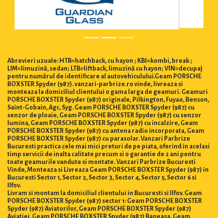
Abrevieri uzuale: HTB=hatchback, cu hayon ; KBI=kombi, break ;
LIM=limuzină, sedan; LTB=liftback, limuzină cu hayon; VIN=decupaj
pentru numărul de identificare al autovehiculului.Geam PORSCHE
BOXSTER Spyder (987). vanzari-parbrize.ro vinde, livreaza si
monteaza la domiciliul clientului o gama larga de geamuri. Geamuri
PORSCHE BOXSTER Spyder (987) originale, Pilkington, Fuyao, Benson,
Saint-Gobain, Agc, Syg. Geam PORSCHE BOXSTER Spyder (987) cu
senzor de ploaie, Geam PORSCHE BOXSTER Spyder (987) cu senzor
lumina, Geam PORSCHE BOXSTER Spyder (987) cu incalzire, Geam
PORSCHE BOXSTER Spyder (987) cu antena radio incorporata, Geam
PORSCHE BOXSTER Spyder (987) cu parasolar. Vanzari Parbrize
Bucuresti practica cele mai mici preturi de pe piata, oferind in acelasi
timp servicii de inalta calitate precum si o garantie de 2 ani pentru
toate geamurile vandute si montate. Vanzari Parbrize Bucuresti
Vinde, Monteaza si Livreaza Geam PORSCHE BOXSTER Spyder (987) in
Bucuresti Sector 1, Sector 2, Sector 3, Sector 4, Sector 5, Sector 6 si
Ilfov.
Livram si montam la domiciliul clientului in Bucuresti si Ilfov. Geam
PORSCHE BOXSTER Spyder (987) sector 1: Geam PORSCHE BOXSTER
Spyder (987) Aviatorilor, Geam PORSCHE BOXSTER Spyder (987)
Aviatiei, Geam PORSCHE BOXSTER Spyder (987) Baneasa, Geam