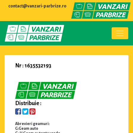
contact@vanzari-parbrize.ro
Nr : 1635532193
Distribuie :
Abrevieri geamuri:
G:Geam auto