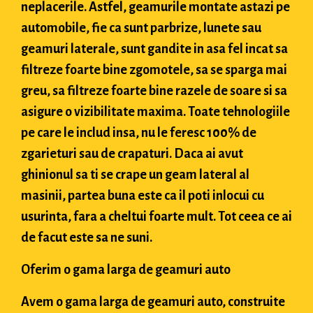
neplacerile. Astfel, geamurile montate astazi pe
automobile, fie ca sunt parbrize, lunete sau
geamuri laterale, sunt gandite in asa fel incat sa
filtreze foarte bine zgomotele, sa se sparga mai
greu, sa filtreze foarte bine razele de soare si sa
asigure o vizibilitate maxima. Toate tehnologiile
pe care le includ insa, nu le feresc 100% de
zgarieturi sau de crapaturi. Daca ai avut
ghinionul sa ti se crape un geam lateral al
masinii, partea buna este ca il poti inlocui cu
usurinta, fara a cheltui foarte mult. Tot ceea ce ai
de facut este sa ne suni.
Oferim o gama larga de geamuri auto
Avem o gama larga de geamuri auto, construite