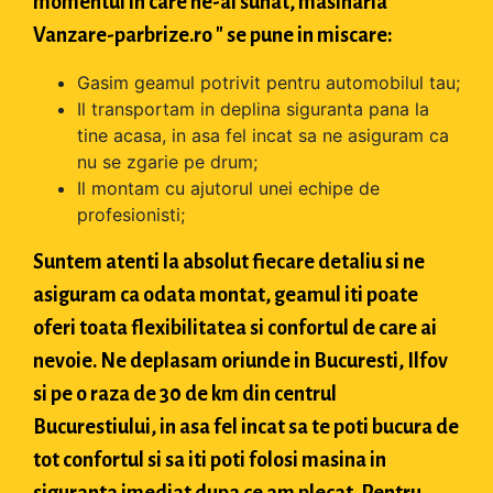
momentul in care ne-ai sunat, masinaria "
Vanzare-parbrize.ro " se pune in miscare:
Gasim geamul potrivit pentru automobilul tau;
Il transportam in deplina siguranta pana la
tine acasa, in asa fel incat sa ne asiguram ca
nu se zgarie pe drum;
Il montam cu ajutorul unei echipe de
profesionisti;
Suntem atenti la absolut fiecare detaliu si ne
asiguram ca odata montat, geamul iti poate
oferi toata flexibilitatea si confortul de care ai
nevoie. Ne deplasam oriunde in Bucuresti, Ilfov
si pe o raza de 30 de km din centrul
Bucurestiului, in asa fel incat sa te poti bucura de
tot confortul si sa iti poti folosi masina in