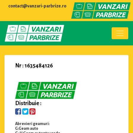
contact@vanzari-parbrize.ro
Nr : 1635484126
Distribuie :
Abrevieri geamuri:
G:Geam auto