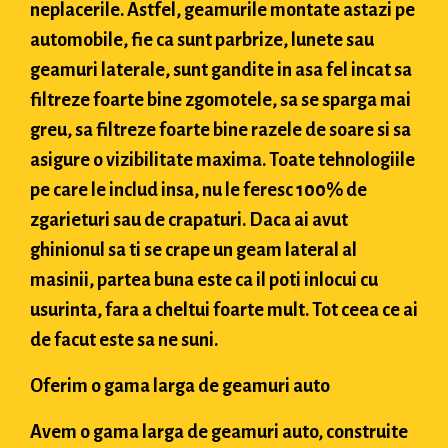
neplacerile. Astfel, geamurile montate astazi pe
automobile, fie ca sunt parbrize, lunete sau
geamuri laterale, sunt gandite in asa fel incat sa
filtreze foarte bine zgomotele, sa se sparga mai
greu, sa filtreze foarte bine razele de soare si sa
asigure o vizibilitate maxima. Toate tehnologiile
pe care le includ insa, nu le feresc 100% de
zgarieturi sau de crapaturi. Daca ai avut
ghinionul sa ti se crape un geam lateral al
masinii, partea buna este ca il poti inlocui cu
usurinta, fara a cheltui foarte mult. Tot ceea ce ai
de facut este sa ne suni.
Oferim o gama larga de geamuri auto
Avem o gama larga de geamuri auto, construite