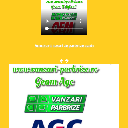
Furnizorii nostri de parbrize sunt :