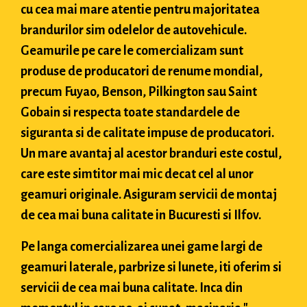
cu cea mai mare atentie pentru majoritatea
brandurilor sim odelelor de autovehicule.
Geamurile pe care le comercializam sunt
produse de producatori de renume mondial,
precum Fuyao, Benson, Pilkington sau Saint
Gobain si respecta toate standardele de
siguranta si de calitate impuse de producatori.
Un mare avantaj al acestor branduri este costul,
care este simtitor mai mic decat cel al unor
geamuri originale. Asiguram servicii de montaj
de cea mai buna calitate in Bucuresti si Ilfov.
Pe langa comercializarea unei game largi de
geamuri laterale, parbrize si lunete, iti oferim si
servicii de cea mai buna calitate. Inca din