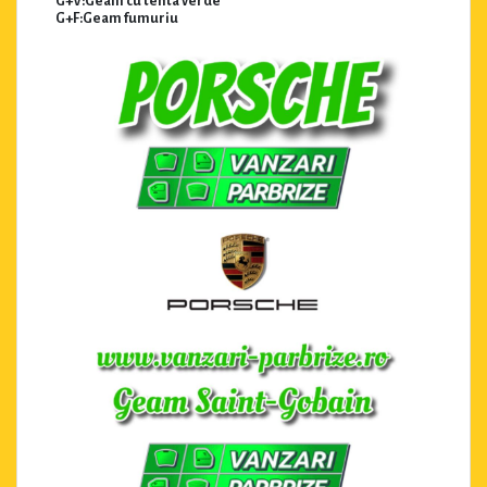
G+V:Geam cu tenta verde
G+F:Geam fumuriu