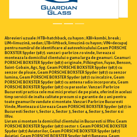
Abrevieri uzuale: HTB=hatchback, cu hayon ; KBI=kombi, break ;
LIM=limuzină, sedan; LTB=liftback, limuzină cu hayon; VIN=decupaj
pentru numărul de identificare al autovehiculului.Geam PORSCHE
BOXSTER Spyder (987). vanzari-parbrize.ro vinde, livreaza si
monteaza la domiciliul clientului o gama larga de geamuri. Geamuri
PORSCHE BOXSTER Spyder (987) originale, Pilkington, Fuyao, Benson,
Saint-Gobain, Agc, Syg. Geam PORSCHE BOXSTER Spyder (987) cu
senzor de ploaie, Geam PORSCHE BOXSTER Spyder (987) cu senzor
lumina, Geam PORSCHE BOXSTER Spyder (987) cu incalzire, Geam
PORSCHE BOXSTER Spyder (987) cu antena radio incorporata, Geam
PORSCHE BOXSTER Spyder (987) cu parasolar. Vanzari Parbrize
Bucuresti practica cele mai mici preturi de pe piata, oferind in acelasi
timp servicii de inalta calitate precum si o garantie de 2 ani pentru
toate geamurile vandute si montate. Vanzari Parbrize Bucuresti
Vinde, Monteaza si Livreaza Geam PORSCHE BOXSTER Spyder (987) in
Bucuresti Sector 1, Sector 2, Sector 3, Sector 4, Sector 5, Sector 6 si
Ilfov.
Livram si montam la domiciliul clientului in Bucuresti si Ilfov. Geam
PORSCHE BOXSTER Spyder (987) sector 1: Geam PORSCHE BOXSTER
Spyder (987) Aviatorilor, Geam PORSCHE BOXSTER Spyder (987)
Aviatiei, Geam PORSCHE BOXSTER Spyder (987) Baneasa, Geam