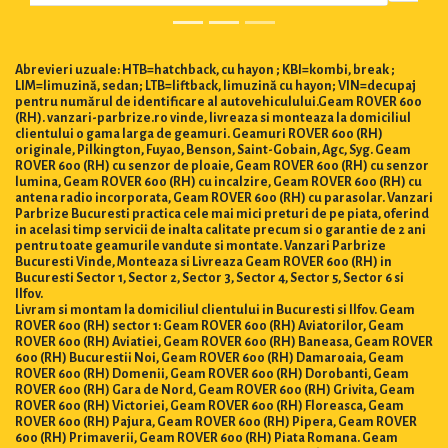
Abrevieri uzuale: HTB=hatchback, cu hayon ; KBI=kombi, break ;
LIM=limuzină, sedan; LTB=liftback, limuzină cu hayon; VIN=decupaj
pentru numărul de identificare al autovehiculului.Geam ROVER 600
(RH). vanzari-parbrize.ro vinde, livreaza si monteaza la domiciliul
clientului o gama larga de geamuri. Geamuri ROVER 600 (RH)
originale, Pilkington, Fuyao, Benson, Saint-Gobain, Agc, Syg. Geam
ROVER 600 (RH) cu senzor de ploaie, Geam ROVER 600 (RH) cu senzor
lumina, Geam ROVER 600 (RH) cu incalzire, Geam ROVER 600 (RH) cu
antena radio incorporata, Geam ROVER 600 (RH) cu parasolar. Vanzari
Parbrize Bucuresti practica cele mai mici preturi de pe piata, oferind
in acelasi timp servicii de inalta calitate precum si o garantie de 2 ani
pentru toate geamurile vandute si montate. Vanzari Parbrize
Bucuresti Vinde, Monteaza si Livreaza Geam ROVER 600 (RH) in
Bucuresti Sector 1, Sector 2, Sector 3, Sector 4, Sector 5, Sector 6 si
Ilfov.
Livram si montam la domiciliul clientului in Bucuresti si Ilfov. Geam
ROVER 600 (RH) sector 1: Geam ROVER 600 (RH) Aviatorilor, Geam
ROVER 600 (RH) Aviatiei, Geam ROVER 600 (RH) Baneasa, Geam ROVER
600 (RH) Bucurestii Noi, Geam ROVER 600 (RH) Damaroaia, Geam
ROVER 600 (RH) Domenii, Geam ROVER 600 (RH) Dorobanti, Geam
ROVER 600 (RH) Gara de Nord, Geam ROVER 600 (RH) Grivita, Geam
ROVER 600 (RH) Victoriei, Geam ROVER 600 (RH) Floreasca, Geam
ROVER 600 (RH) Pajura, Geam ROVER 600 (RH) Pipera, Geam ROVER
600 (RH) Primaverii, Geam ROVER 600 (RH) Piata Romana. Geam