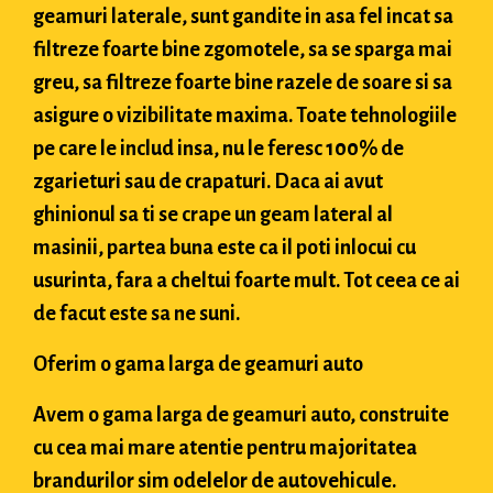
geamuri laterale, sunt gandite in asa fel incat sa
filtreze foarte bine zgomotele, sa se sparga mai
greu, sa filtreze foarte bine razele de soare si sa
asigure o vizibilitate maxima. Toate tehnologiile
pe care le includ insa, nu le feresc 100% de
zgarieturi sau de crapaturi. Daca ai avut
ghinionul sa ti se crape un geam lateral al
masinii, partea buna este ca il poti inlocui cu
usurinta, fara a cheltui foarte mult. Tot ceea ce ai
de facut este sa ne suni.
Oferim o gama larga de geamuri auto
Avem o gama larga de geamuri auto, construite
cu cea mai mare atentie pentru majoritatea
brandurilor sim odelelor de autovehicule.