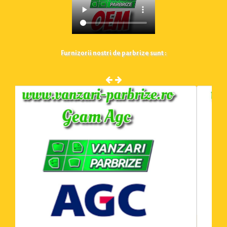
Furnizorii nostri de parbrize sunt :