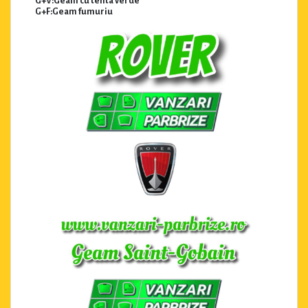
G+V:Geam cu tenta verde
G+F:Geam fumuriu