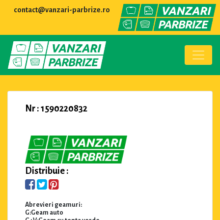
contact@vanzari-parbrize.ro
Nr : 1590220832
Distribuie :
Abrevieri geamuri:
G:Geam auto