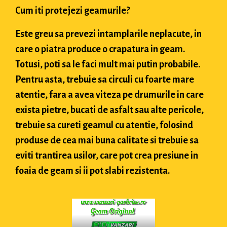
Cum iti protejezi geamurile?
Este greu sa prevezi intamplarile neplacute, in
care o piatra produce o crapatura in geam.
Totusi, poti sa le faci mult mai putin probabile.
Pentru asta, trebuie sa circuli cu foarte mare
atentie, fara a avea viteza pe drumurile in care
exista pietre, bucati de asfalt sau alte pericole,
trebuie sa cureti geamul cu atentie, folosind
produse de cea mai buna calitate si trebuie sa
eviti trantirea usilor, care pot crea presiune in
foaia de geam si ii pot slabi rezistenta.