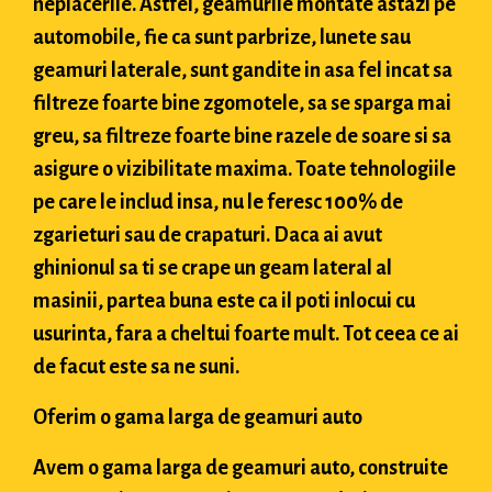
neplacerile. Astfel, geamurile montate astazi pe
automobile, fie ca sunt parbrize, lunete sau
geamuri laterale, sunt gandite in asa fel incat sa
filtreze foarte bine zgomotele, sa se sparga mai
greu, sa filtreze foarte bine razele de soare si sa
asigure o vizibilitate maxima. Toate tehnologiile
pe care le includ insa, nu le feresc 100% de
zgarieturi sau de crapaturi. Daca ai avut
ghinionul sa ti se crape un geam lateral al
masinii, partea buna este ca il poti inlocui cu
usurinta, fara a cheltui foarte mult. Tot ceea ce ai
de facut este sa ne suni.
Oferim o gama larga de geamuri auto
Avem o gama larga de geamuri auto, construite