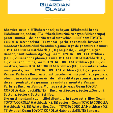
Abrevieri uzuale: HTB=hatchback, cu hayon ; KBI=kombi, break ;
LIM=limuzină, sedan; LTB=liftback, limuzină cu hayon; VIN=decupaj
pentru numărul de identificare al autovehiculului.Geam TOYOTA
COROLLA Hatchback (KE, TE). vanzari-parbrize.ro vinde, livreaza si
monteaza la domiciliul clientului o gama larga de geamuri. Geamuri
TOYOTA COROLLA Hatchback (KE, TE) originale, Pilkington, Fuyao,
Benson, Saint-Gobain, Agc, Syg. Geam TOYOTA COROLLA Hatchback
(KE, TE) cu senzor de ploaie, Geam TOYOTA COROLLA Hatchback (KE,
TE) cu senzor lumina, Geam TOYOTA COROLLA Hatchback (KE, TE) cu
incalzire, Geam TOYOTA COROLLA Hatchback (KE, TE) cu antena radio
incorporata, Geam TOYOTA COROLLA Hatchback (KE, TE) cu parasolar.
Vanzari Parbrize Bucuresti practica cele mai mici preturi de pe piata,
oferind in acelasi timp servicii de inalta calitate precum si o garantie
de 2 ani pentru toate geamurile vandute si montate. Vanzari
Parbrize Bucuresti Vinde, Monteaza si Livreaza Geam TOYOTA
COROLLA Hatchback (KE, TE) in Bucuresti Sector 1, Sector 2, Sector 3,
Sector 4, Sector 5, Sector 6 si Ilfov.
Livram si montam la domiciliul clientului in Bucuresti si Ilfov. Geam
TOYOTA COROLLA Hatchback (KE, TE) sector 1: Geam TOYOTA COROLLA
Hatchback (KE, TE) Aviatorilor, Geam TOYOTA COROLLA Hatchback (KE,
TE) Aviatiei, Geam TOYOTA COROLLA Hatchback (KE, TE) Baneasa,