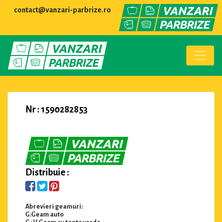
contact@vanzari-parbrize.ro
Nr : 1590282853
Distribuie :
Abrevieri geamuri:
G:Geam auto