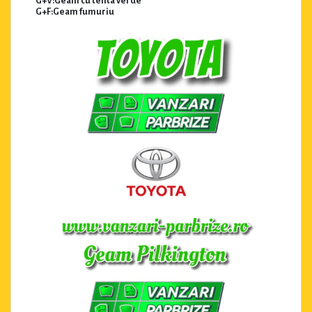
G+V:Geam cu tenta verde
G+F:Geam fumuriu