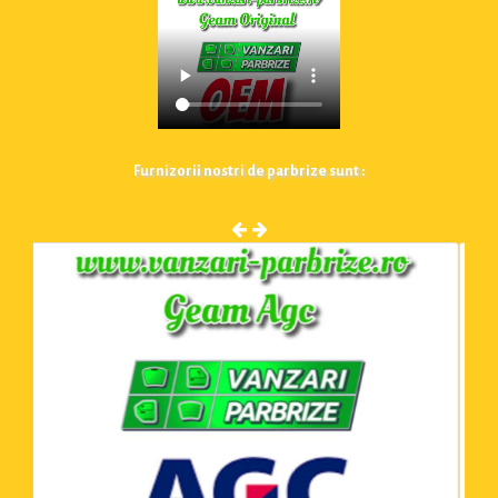
Furnizorii nostri de parbrize sunt :