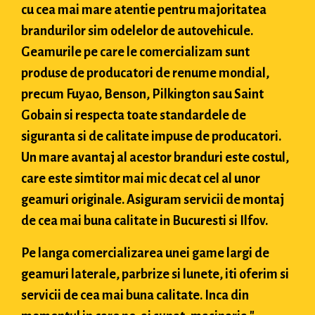
cu cea mai mare atentie pentru majoritatea
brandurilor sim odelelor de autovehicule.
Geamurile pe care le comercializam sunt
produse de producatori de renume mondial,
precum Fuyao, Benson, Pilkington sau Saint
Gobain si respecta toate standardele de
siguranta si de calitate impuse de producatori.
Un mare avantaj al acestor branduri este costul,
care este simtitor mai mic decat cel al unor
geamuri originale. Asiguram servicii de montaj
de cea mai buna calitate in Bucuresti si Ilfov.
Pe langa comercializarea unei game largi de
geamuri laterale, parbrize si lunete, iti oferim si
servicii de cea mai buna calitate. Inca din