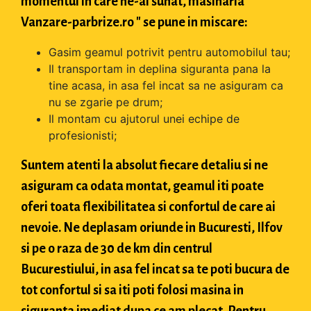
momentul in care ne-ai sunat, masinaria "
Vanzare-parbrize.ro " se pune in miscare:
Gasim geamul potrivit pentru automobilul tau;
Il transportam in deplina siguranta pana la
tine acasa, in asa fel incat sa ne asiguram ca
nu se zgarie pe drum;
Il montam cu ajutorul unei echipe de
profesionisti;
Suntem atenti la absolut fiecare detaliu si ne
asiguram ca odata montat, geamul iti poate
oferi toata flexibilitatea si confortul de care ai
nevoie. Ne deplasam oriunde in Bucuresti, Ilfov
si pe o raza de 30 de km din centrul
Bucurestiului, in asa fel incat sa te poti bucura de
tot confortul si sa iti poti folosi masina in
siguranta imediat dupa ce am plecat. Pentru