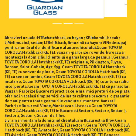
Abrevieri uzuale: HTB=hatchback, cu hayon ; KBI=kombi, break ;
LIM=limuzină, sedan; LTB=liftback, limuzină cu hayon; VIN=decupaj
pentru numărul de identificare al autovehiculului.Geam TOYOTA
COROLLA Hatchback (KE, TE). vanzari-parbrize.ro vinde, livreaza si
monteaza la domiciliul clientului o gama larga de geamuri. Geamuri
TOYOTA COROLLA Hatchback (KE, TE) originale, Pilkington, Fuyao,
Benson, Saint-Gobain, Agc, Syg. Geam TOYOTA COROLLA Hatchback
(KE, TE) cu senzor de ploaie, Geam TOYOTA COROLLA Hatchback (KE,
TE) cu senzor lumina, Geam TOYOTA COROLLA Hatchback (KE, TE) cu
incalzire, Geam TOYOTA COROLLA Hatchback (KE, TE) cu antena radio
incorporata, Geam TOYOTA COROLLA Hatchback (KE, TE) cu parasolar.
Vanzari Parbrize Bucuresti practica cele mai mici preturi de pe piata,
oferind in acelasi timp servicii de inalta calitate precum si o garantie
de 2 ani pentru toate geamurile vandute si montate. Vanzari
Parbrize Bucuresti Vinde, Monteaza si Livreaza Geam TOYOTA
COROLLA Hatchback (KE, TE) in Bucuresti Sector 1, Sector 2, Sector 3,
Sector 4, Sector 5, Sector 6 si Ilfov.
Livram si montam la domiciliul clientului in Bucuresti si Ilfov. Geam
TOYOTA COROLLA Hatchback (KE, TE) sector 1: Geam TOYOTA COROLLA
Hatchback (KE, TE) Aviatorilor, Geam TOYOTA COROLLA Hatchback (KE,
TE) Aviatiei, Geam TOYOTA COROLLA Hatchback (KE, TE) Baneasa,