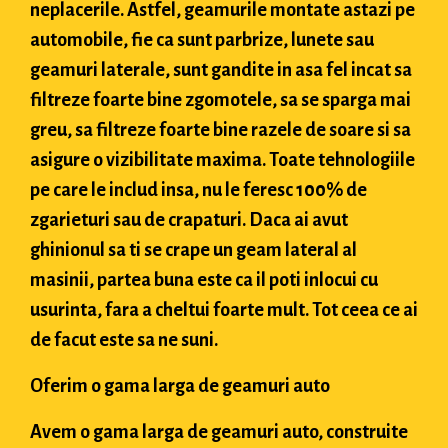
neplacerile. Astfel, geamurile montate astazi pe
automobile, fie ca sunt parbrize, lunete sau
geamuri laterale, sunt gandite in asa fel incat sa
filtreze foarte bine zgomotele, sa se sparga mai
greu, sa filtreze foarte bine razele de soare si sa
asigure o vizibilitate maxima. Toate tehnologiile
pe care le includ insa, nu le feresc 100% de
zgarieturi sau de crapaturi. Daca ai avut
ghinionul sa ti se crape un geam lateral al
masinii, partea buna este ca il poti inlocui cu
usurinta, fara a cheltui foarte mult. Tot ceea ce ai
de facut este sa ne suni.
Oferim o gama larga de geamuri auto
Avem o gama larga de geamuri auto, construite