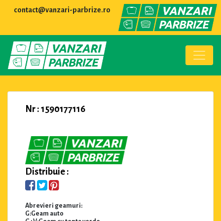
contact@vanzari-parbrize.ro
Nr : 1590177116
Distribuie :
Abrevieri geamuri:
G:Geam auto