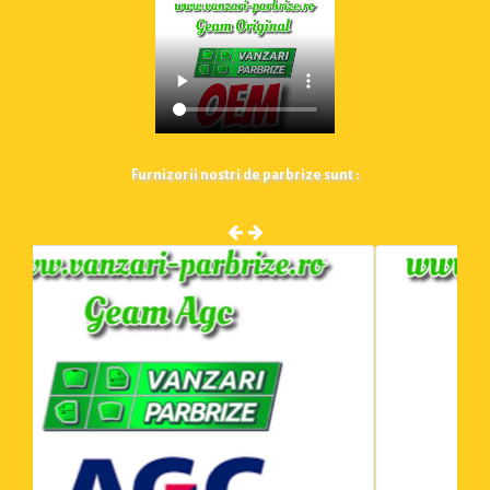
Furnizorii nostri de parbrize sunt :