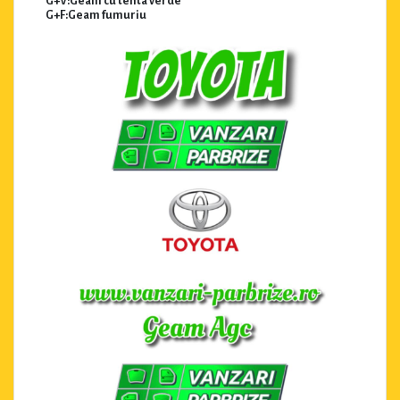
G+V:Geam cu tenta verde
G+F:Geam fumuriu