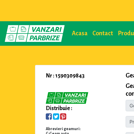
Acasa
Contact
Prod
Ge
Nr : 1590309843
Ge
com
Distribuie :
Abrevieri geamuri:
G:Geam auto