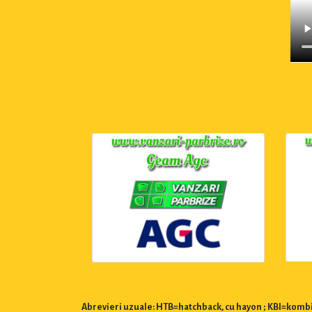
Abrevieri uzuale: HTB=hatchback, cu hayon ; KBI=kombi,