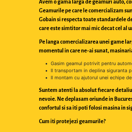
Avem o gama larga de geamuri auto, con
Geamurile pe care le comercializam sun
Gobain si respecta toate standardele de
care este simtitor mai mic decat cel al u
Pe langa comercializarea unei game largi 
momentul in care ne-ai sunat, masinaria
Gasim geamul potrivit pentru automo
Il transportam in deplina siguranta p
Il montam cu ajutorul unei echipe de 
Suntem atenti la absolut fiecare detaliu 
nevoie. Ne deplasam oriunde in Bucuresti,
confortul si sa iti poti folosi masina in
Cum iti protejezi geamurile?