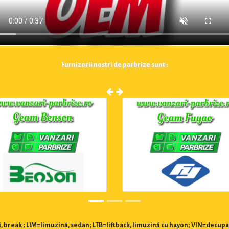
Furnizorii nostri de parbrize sunt :
 break ; LIM=limuzină, sedan; LTB=liftback, limuzină cu hayon; VIN=decupa