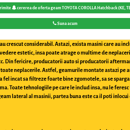
rimite
cererea de oferta geam TOYOTA COROLLA Hatchback (KE, T
Suna acum
u crescut considerabil. Astazi, exista masini care au inclu
 vedere estetic, insa poate atrage o multime de neplaceri
etc. Din fericire, producatorii auto si producatorii after
toate neplacerile. Astfel, geamurile montate astazi pe a
 fel incat sa filtreze foarte bine zgomotele, sa se sparga
ima. Toate tehnologiile pe care le includ insa, nu le feres
eam lateral al masinii, partea buna este ca il poti inlocui 