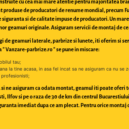
struite cu cea mai mare atentie pentru majoritatea bran
t produse de producatori de renume mondial, precum Fuy
 siguranta si de calitate impuse de producatori. Un mare 
nor geamuri originale. Asiguram servicii de montaj de cea 
de geamuri laterale, parbrize si lunete, iti oferim si ser
 " Vanzare-parbrize.ro " se pune in miscare:
bilul tau;
ana la tine acasa, in asa fel incat sa ne asiguram ca nu se 
profesionisti;
si ne asiguram ca odata montat, geamul iti poate oferi toa
 Ilfov si pe o raza de 30 de km din centrul Bucurestiului, 
 siguranta imediat dupa ce am plecat. Pentru orice montaj 