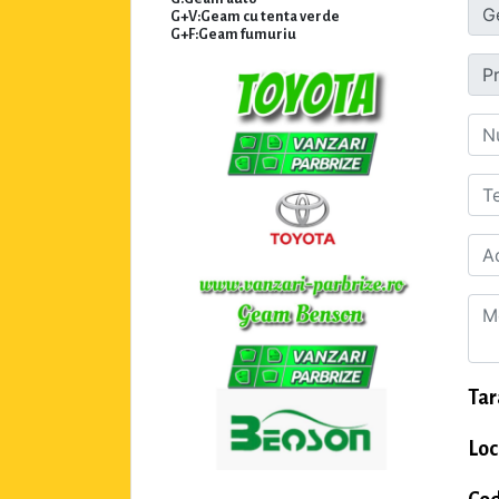
G+V:Geam cu tenta verde
G+F:Geam fumuriu
Tar
Loc