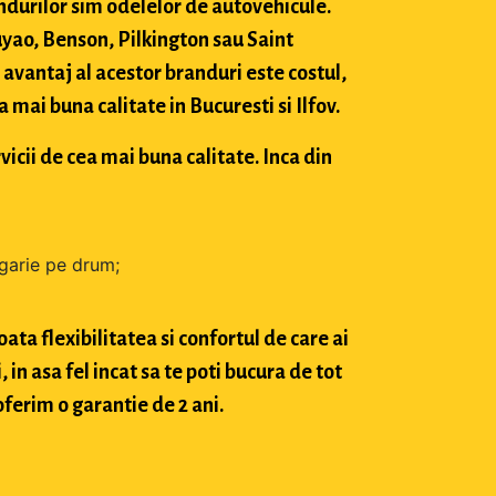
durilor sim odelelor de autovehicule.
ao, Benson, Pilkington sau Saint
avantaj al acestor branduri este costul,
mai buna calitate in Bucuresti si Ilfov.
vicii de cea mai buna calitate. Inca din
zgarie pe drum;
ta flexibilitatea si confortul de care ai
in asa fel incat sa te poti bucura de tot
oferim o garantie de 2 ani.