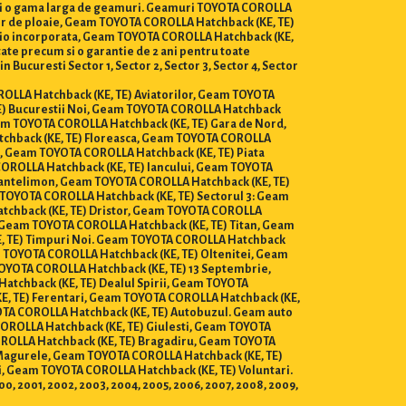
ului o gama larga de geamuri. Geamuri TOYOTA COROLLA
zor de ploaie, Geam TOYOTA COROLLA Hatchback (KE, TE)
dio incorporata, Geam TOYOTA COROLLA Hatchback (KE,
itate precum si o garantie de 2 ani pentru toate
ucuresti Sector 1, Sector 2, Sector 3, Sector 4, Sector
OROLLA Hatchback (KE, TE) Aviatorilor, Geam TOYOTA
TE) Bucurestii Noi, Geam TOYOTA COROLLA Hatchback
am TOYOTA COROLLA Hatchback (KE, TE) Gara de Nord,
tchback (KE, TE) Floreasca, Geam TOYOTA COROLLA
i, Geam TOYOTA COROLLA Hatchback (KE, TE) Piata
OROLLA Hatchback (KE, TE) Iancului, Geam TOYOTA
Pantelimon, Geam TOYOTA COROLLA Hatchback (KE, TE)
TOYOTA COROLLA Hatchback (KE, TE) Sectorul 3: Geam
atchback (KE, TE) Dristor, Geam TOYOTA COROLLA
, Geam TOYOTA COROLLA Hatchback (KE, TE) Titan, Geam
E, TE) Timpuri Noi. Geam TOYOTA COROLLA Hatchback
m TOYOTA COROLLA Hatchback (KE, TE) Oltenitei, Geam
TOYOTA COROLLA Hatchback (KE, TE) 13 Septembrie,
tchback (KE, TE) Dealul Spirii, Geam TOYOTA
E, TE) Ferentari, Geam TOYOTA COROLLA Hatchback (KE,
TA COROLLA Hatchback (KE, TE) Autobuzul. Geam auto
OROLLA Hatchback (KE, TE) Giulesti, Geam TOYOTA
OROLLA Hatchback (KE, TE) Bragadiru, Geam TOYOTA
 Magurele, Geam TOYOTA COROLLA Hatchback (KE, TE)
, Geam TOYOTA COROLLA Hatchback (KE, TE) Voluntari.
 2000, 2001, 2002, 2003, 2004, 2005, 2006, 2007, 2008, 2009,