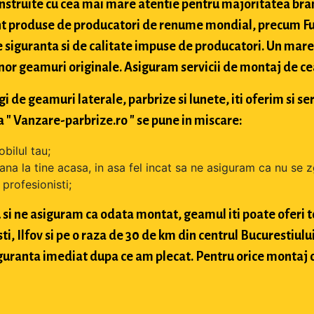
struite cu cea mai mare atentie pentru majoritatea bran
t produse de producatori de renume mondial, precum Fuy
 siguranta si de calitate impuse de producatori. Un mare 
nor geamuri originale. Asiguram servicii de montaj de cea 
de geamuri laterale, parbrize si lunete, iti oferim si ser
 " Vanzare-parbrize.ro " se pune in miscare:
bilul tau;
ana la tine acasa, in asa fel incat sa ne asiguram ca nu se 
profesionisti;
si ne asiguram ca odata montat, geamul iti poate oferi toa
 Ilfov si pe o raza de 30 de km din centrul Bucurestiului, 
 siguranta imediat dupa ce am plecat. Pentru orice montaj 