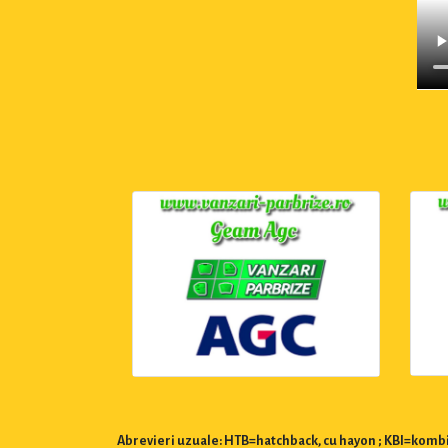
Abrevieri uzuale: HTB=hatchback, cu hayon ; KBI=kombi,