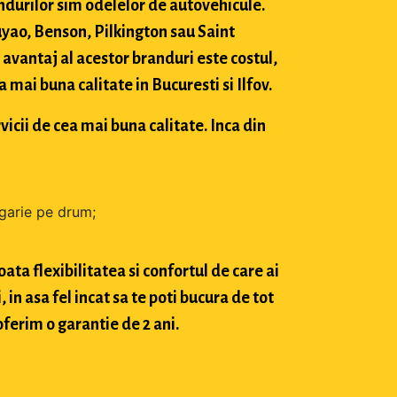
durilor sim odelelor de autovehicule.
ao, Benson, Pilkington sau Saint
avantaj al acestor branduri este costul,
mai buna calitate in Bucuresti si Ilfov.
vicii de cea mai buna calitate. Inca din
zgarie pe drum;
ta flexibilitatea si confortul de care ai
in asa fel incat sa te poti bucura de tot
oferim o garantie de 2 ani.