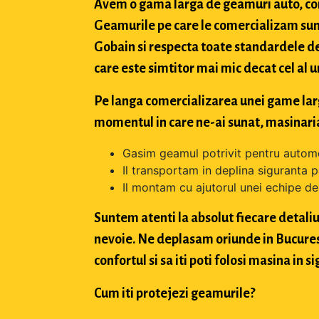
Avem o gama larga de geamuri auto, con
Geamurile pe care le comercializam sun
Gobain si respecta toate standardele de
care este simtitor mai mic decat cel al u
Pe langa comercializarea unei game largi 
momentul in care ne-ai sunat, masinaria
Gasim geamul potrivit pentru automo
Il transportam in deplina siguranta p
Il montam cu ajutorul unei echipe de 
Suntem atenti la absolut fiecare detaliu 
nevoie. Ne deplasam oriunde in Bucuresti,
confortul si sa iti poti folosi masina in
Cum iti protejezi geamurile?