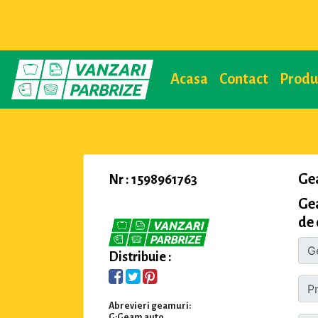
Acasa
Contact
Prod
Ge
Nr : 1598961763
Ge
de 
Distribuie :
Abrevieri geamuri:
G:Geam auto