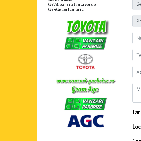
G+V:Geam cu tenta verde
G+F:Geam fumuriu
Tar
Loc