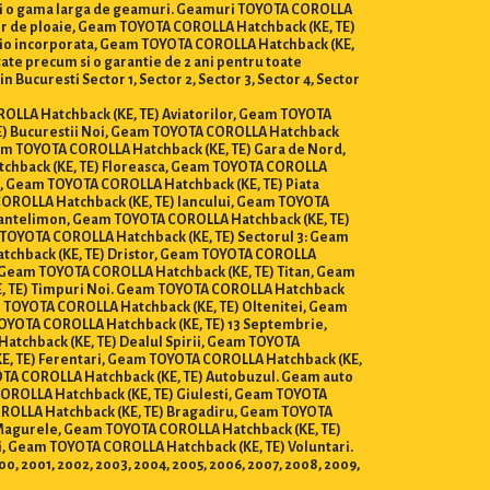
ului o gama larga de geamuri. Geamuri TOYOTA COROLLA
zor de ploaie, Geam TOYOTA COROLLA Hatchback (KE, TE)
dio incorporata, Geam TOYOTA COROLLA Hatchback (KE,
itate precum si o garantie de 2 ani pentru toate
ucuresti Sector 1, Sector 2, Sector 3, Sector 4, Sector
OROLLA Hatchback (KE, TE) Aviatorilor, Geam TOYOTA
TE) Bucurestii Noi, Geam TOYOTA COROLLA Hatchback
am TOYOTA COROLLA Hatchback (KE, TE) Gara de Nord,
tchback (KE, TE) Floreasca, Geam TOYOTA COROLLA
i, Geam TOYOTA COROLLA Hatchback (KE, TE) Piata
OROLLA Hatchback (KE, TE) Iancului, Geam TOYOTA
Pantelimon, Geam TOYOTA COROLLA Hatchback (KE, TE)
TOYOTA COROLLA Hatchback (KE, TE) Sectorul 3: Geam
atchback (KE, TE) Dristor, Geam TOYOTA COROLLA
, Geam TOYOTA COROLLA Hatchback (KE, TE) Titan, Geam
E, TE) Timpuri Noi. Geam TOYOTA COROLLA Hatchback
m TOYOTA COROLLA Hatchback (KE, TE) Oltenitei, Geam
TOYOTA COROLLA Hatchback (KE, TE) 13 Septembrie,
tchback (KE, TE) Dealul Spirii, Geam TOYOTA
E, TE) Ferentari, Geam TOYOTA COROLLA Hatchback (KE,
TA COROLLA Hatchback (KE, TE) Autobuzul. Geam auto
OROLLA Hatchback (KE, TE) Giulesti, Geam TOYOTA
OROLLA Hatchback (KE, TE) Bragadiru, Geam TOYOTA
 Magurele, Geam TOYOTA COROLLA Hatchback (KE, TE)
, Geam TOYOTA COROLLA Hatchback (KE, TE) Voluntari.
 2000, 2001, 2002, 2003, 2004, 2005, 2006, 2007, 2008, 2009,