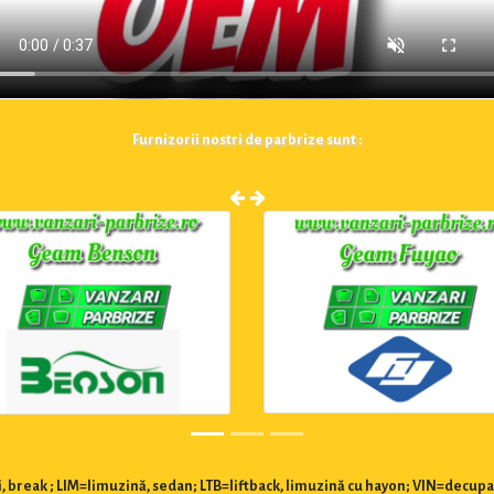
Furnizorii nostri de parbrize sunt :
 break ; LIM=limuzină, sedan; LTB=liftback, limuzină cu hayon; VIN=decupa