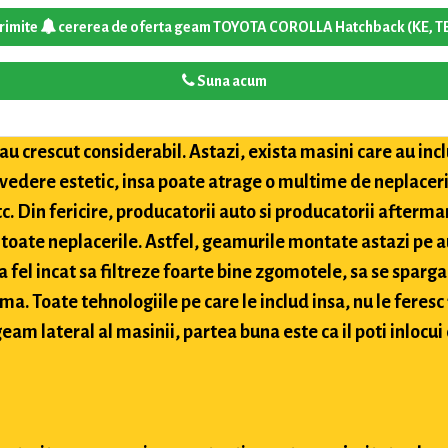
rimite
cererea de oferta geam TOYOTA COROLLA Hatchback (KE, T
Suna acum
u crescut considerabil. Astazi, exista masini care au inclu
 vedere estetic, insa poate atrage o multime de neplaceri
etc. Din fericire, producatorii auto si producatorii after
toate neplacerile. Astfel, geamurile montate astazi pe a
 fel incat sa filtreze foarte bine zgomotele, sa se sparga
ima. Toate tehnologiile pe care le includ insa, nu le feres
eam lateral al masinii, partea buna este ca il poti inlocui 