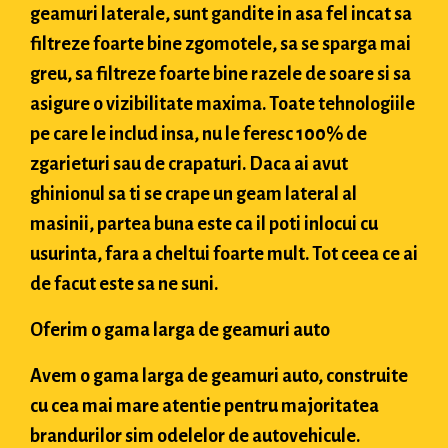
geamuri laterale, sunt gandite in asa fel incat sa
filtreze foarte bine zgomotele, sa se sparga mai
greu, sa filtreze foarte bine razele de soare si sa
asigure o vizibilitate maxima. Toate tehnologiile
pe care le includ insa, nu le feresc 100% de
zgarieturi sau de crapaturi. Daca ai avut
ghinionul sa ti se crape un geam lateral al
masinii, partea buna este ca il poti inlocui cu
usurinta, fara a cheltui foarte mult. Tot ceea ce ai
de facut este sa ne suni.
Oferim o gama larga de geamuri auto
Avem o gama larga de geamuri auto, construite
cu cea mai mare atentie pentru majoritatea
brandurilor sim odelelor de autovehicule.