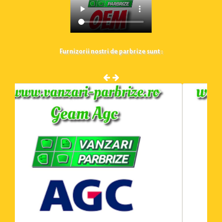
Furnizorii nostri de parbrize sunt :