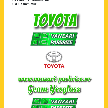
G+V:Geam cu tenta verde
G+F:Geam fumuriu