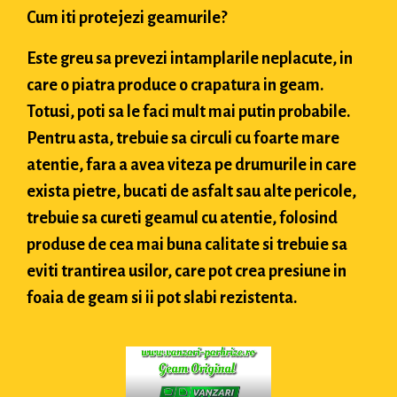
Cum iti protejezi geamurile?
Este greu sa prevezi intamplarile neplacute, in
care o piatra produce o crapatura in geam.
Totusi, poti sa le faci mult mai putin probabile.
Pentru asta, trebuie sa circuli cu foarte mare
atentie, fara a avea viteza pe drumurile in care
exista pietre, bucati de asfalt sau alte pericole,
trebuie sa cureti geamul cu atentie, folosind
produse de cea mai buna calitate si trebuie sa
eviti trantirea usilor, care pot crea presiune in
foaia de geam si ii pot slabi rezistenta.