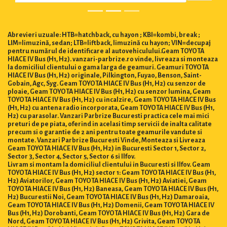
Abrevieri uzuale: HTB=hatchback, cu hayon ; KBI=kombi, break ;
LIM=limuzină, sedan; LTB=liftback, limuzină cu hayon; VIN=decupaj
pentru numărul de identificare al autovehiculului.Geam TOYOTA
HIACE IV Bus (H1, H2). vanzari-parbrize.ro vinde, livreaza si monteaza
la domiciliul clientului o gama larga de geamuri. Geamuri TOYOTA
HIACE IV Bus (H1, H2) originale, Pilkington, Fuyao, Benson, Saint-
Gobain, Agc, Syg. Geam TOYOTA HIACE IV Bus (H1, H2) cu senzor de
ploaie, Geam TOYOTA HIACE IV Bus (H1, H2) cu senzor lumina, Geam
TOYOTA HIACE IV Bus (H1, H2) cu incalzire, Geam TOYOTA HIACE IV Bus
(H1, H2) cu antena radio incorporata, Geam TOYOTA HIACE IV Bus (H1,
H2) cu parasolar. Vanzari Parbrize Bucuresti practica cele mai mici
preturi de pe piata, oferind in acelasi timp servicii de inalta calitate
precum si o garantie de 2 ani pentru toate geamurile vandute si
montate. Vanzari Parbrize Bucuresti Vinde, Monteaza si Livreaza
Geam TOYOTA HIACE IV Bus (H1, H2) in Bucuresti Sector 1, Sector 2,
Sector 3, Sector 4, Sector 5, Sector 6 si Ilfov.
Livram si montam la domiciliul clientului in Bucuresti si Ilfov. Geam
TOYOTA HIACE IV Bus (H1, H2) sector 1: Geam TOYOTA HIACE IV Bus (H1,
H2) Aviatorilor, Geam TOYOTA HIACE IV Bus (H1, H2) Aviatiei, Geam
TOYOTA HIACE IV Bus (H1, H2) Baneasa, Geam TOYOTA HIACE IV Bus (H1,
H2) Bucurestii Noi, Geam TOYOTA HIACE IV Bus (H1, H2) Damaroaia,
Geam TOYOTA HIACE IV Bus (H1, H2) Domenii, Geam TOYOTA HIACE IV
Bus (H1, H2) Dorobanti, Geam TOYOTA HIACE IV Bus (H1, H2) Gara de
Nord, Geam TOYOTA HIACE IV Bus (H1, H2) Grivita, Geam TOYOTA