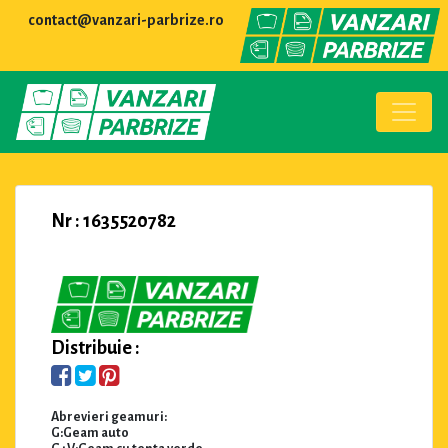
contact@vanzari-parbrize.ro
Nr : 1635520782
Distribuie :
Abrevieri geamuri:
G:Geam auto