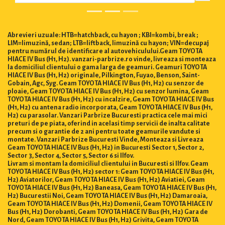
Abrevieri uzuale: HTB=hatchback, cu hayon ; KBI=kombi, break ;
LIM=limuzină, sedan; LTB=liftback, limuzină cu hayon; VIN=decupaj
pentru numărul de identificare al autovehiculului.Geam TOYOTA
HIACE IV Bus (H1, H2). vanzari-parbrize.ro vinde, livreaza si monteaza
la domiciliul clientului o gama larga de geamuri. Geamuri TOYOTA
HIACE IV Bus (H1, H2) originale, Pilkington, Fuyao, Benson, Saint-
Gobain, Agc, Syg. Geam TOYOTA HIACE IV Bus (H1, H2) cu senzor de
ploaie, Geam TOYOTA HIACE IV Bus (H1, H2) cu senzor lumina, Geam
TOYOTA HIACE IV Bus (H1, H2) cu incalzire, Geam TOYOTA HIACE IV Bus
(H1, H2) cu antena radio incorporata, Geam TOYOTA HIACE IV Bus (H1,
H2) cu parasolar. Vanzari Parbrize Bucuresti practica cele mai mici
preturi de pe piata, oferind in acelasi timp servicii de inalta calitate
precum si o garantie de 2 ani pentru toate geamurile vandute si
montate. Vanzari Parbrize Bucuresti Vinde, Monteaza si Livreaza
Geam TOYOTA HIACE IV Bus (H1, H2) in Bucuresti Sector 1, Sector 2,
Sector 3, Sector 4, Sector 5, Sector 6 si Ilfov.
Livram si montam la domiciliul clientului in Bucuresti si Ilfov. Geam
TOYOTA HIACE IV Bus (H1, H2) sector 1: Geam TOYOTA HIACE IV Bus (H1,
H2) Aviatorilor, Geam TOYOTA HIACE IV Bus (H1, H2) Aviatiei, Geam
TOYOTA HIACE IV Bus (H1, H2) Baneasa, Geam TOYOTA HIACE IV Bus (H1,
H2) Bucurestii Noi, Geam TOYOTA HIACE IV Bus (H1, H2) Damaroaia,
Geam TOYOTA HIACE IV Bus (H1, H2) Domenii, Geam TOYOTA HIACE IV
Bus (H1, H2) Dorobanti, Geam TOYOTA HIACE IV Bus (H1, H2) Gara de
Nord, Geam TOYOTA HIACE IV Bus (H1, H2) Grivita, Geam TOYOTA