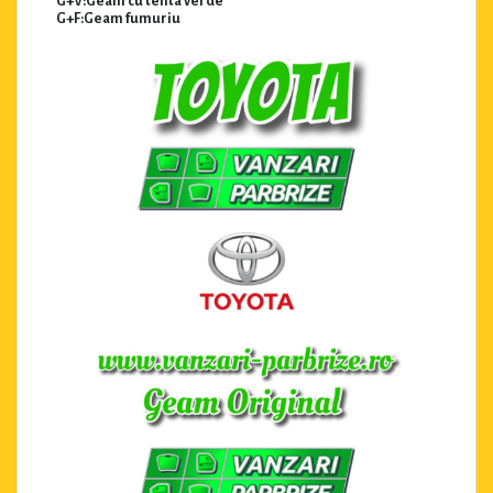
G+V:Geam cu tenta verde
G+F:Geam fumuriu