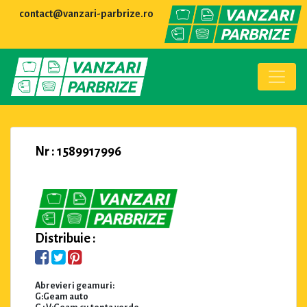
contact@vanzari-parbrize.ro
Nr : 1589917996
Distribuie :
Abrevieri geamuri:
G:Geam auto