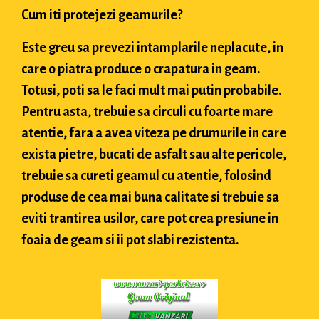
Cum iti protejezi geamurile?
Este greu sa prevezi intamplarile neplacute, in
care o piatra produce o crapatura in geam.
Totusi, poti sa le faci mult mai putin probabile.
Pentru asta, trebuie sa circuli cu foarte mare
atentie, fara a avea viteza pe drumurile in care
exista pietre, bucati de asfalt sau alte pericole,
trebuie sa cureti geamul cu atentie, folosind
produse de cea mai buna calitate si trebuie sa
eviti trantirea usilor, care pot crea presiune in
foaia de geam si ii pot slabi rezistenta.