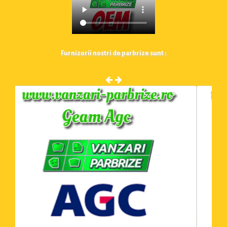
Furnizorii nostri de parbrize sunt :