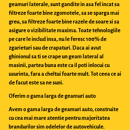
geamuri laterale, sunt gandite in asa fel incat sa
filtreze foarte bine zgomotele, sa se sparga mai
greu, sa filtreze foarte bine razele de soare si sa
asigure o vizibilitate maxima. Toate tehnologiile
pe care le includ insa, nu le feresc 100% de
zgarieturi sau de crapaturi. Daca ai avut
ghinionul sa ti se crape un geam lateral al
masinii, partea buna este ca il poti inlocui cu
usurinta, fara a cheltui foarte mult. Tot ceea ce ai
de facut este sa ne suni.
Oferim o gama larga de geamuri auto
Avem o gama larga de geamuri auto, construite
cu cea mai mare atentie pentru majoritatea
brandurilor sim odelelor de autovehicule.