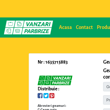
Acasa
Contact
Prod
Ge
Nr : 1635715883
Gea
com
Distribuie :
Abrevieri geamuri:
G:Geam auto