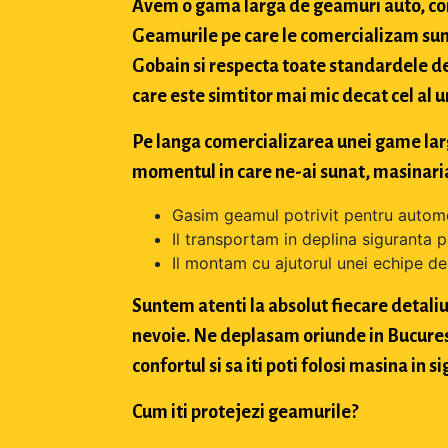
Avem o gama larga de geamuri auto, con
Geamurile pe care le comercializam sun
Gobain si respecta toate standardele de
care este simtitor mai mic decat cel al u
Pe langa comercializarea unei game largi 
momentul in care ne-ai sunat, masinaria
Gasim geamul potrivit pentru automo
Il transportam in deplina siguranta p
Il montam cu ajutorul unei echipe de 
Suntem atenti la absolut fiecare detaliu 
nevoie. Ne deplasam oriunde in Bucuresti,
confortul si sa iti poti folosi masina in
Cum iti protejezi geamurile?