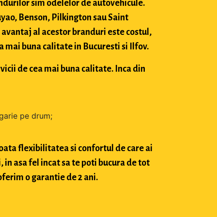
durilor sim odelelor de autovehicule.
ao, Benson, Pilkington sau Saint
avantaj al acestor branduri este costul,
mai buna calitate in Bucuresti si Ilfov.
vicii de cea mai buna calitate. Inca din
zgarie pe drum;
ta flexibilitatea si confortul de care ai
in asa fel incat sa te poti bucura de tot
oferim o garantie de 2 ani.