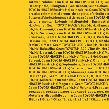
autovehiculului.Geam TOYOTA HIACE IV Bus (H1, H2). van
H2) originale, Pilkington, Fuyao, Benson, Saint-Gobain
TOYOTA HIACE IV Bus (H1, H2) cu incalzire, Geam TOYOTA
practica cele mai mici preturi de pe piata, oferind in a
Bucuresti Vinde, Monteaza si Livreaza Geam TOYOTA HIACE I
Livram si montam la domiciliul clientului in Bucuresti 
H2) Aviatiei, Geam TOYOTA HIACE IV Bus (H1, H2) Banea
(H1, H2) Domenii, Geam TOYOTA HIACE IV Bus (H1, H2) D
(H1, H2) Victoriei, Geam TOYOTA HIACE IV Bus (H1, H2) 
Primaverii, Geam TOYOTA HIACE IV Bus (H1, H2) Piata R
H2) Iancului, Geam TOYOTA HIACE IV Bus (H1, H2) Mosil
Stefan Cel Mare, Geam TOYOTA HIACE IV Bus (H1, H2) Te
(H1, H2) Balta Alba, Geam TOYOTA HIACE IV Bus (H1, H2)
(H1, H2) Lipscani, Geam TOYOTA HIACE IV Bus (H1, H2) Mu
Geam TOYOTA HIACE IV Bus (H1, H2) Timpuri Noi. Geam T
Berceni, Geam TOYOTA HIACE IV Bus (H1, H2) Oltenitei,
HIACE IV Bus (H1, H2) 13 Septembrie, Geam TOYOTA HIACE
TOYOTA HIACE IV Bus (H1, H2) Sebastian, Geam TOYOTA H
TOYOTA HIACE IV Bus (H1, H2) Ghencea, Geam TOYOTA HIA
H2) Crangasi, Geam TOYOTA HIACE IV Bus (H1, H2) Ghen
(H1, H2) Militari. Geam auto Ilfov: Geam TOYOTA HIACE 
HIACE IV Bus (H1, H2) Magurele, Geam TOYOTA HIACE IV 
Geam TOYOTA HIACE IV Bus (H1, H2) Voluntari. Produse dispon
2002, 2003, 2004, 2005, 2006, 2007, 2008, 2009, 2010, 2011,
Motorizari disponibile pentru Geam TOYOTA HIACE IV Bus (H1, H2)
TFSI, 1.2 TFSI, 1.4 TFSI, 1.4 TSI, 1.6, 1.8, 1.8 T, 1.8 TFSI, 2.0, 2.0 T