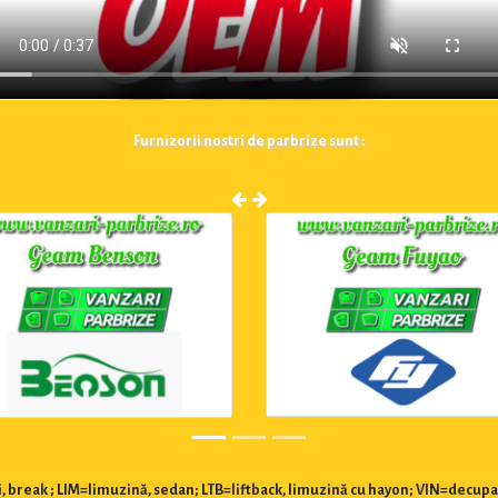
Furnizorii nostri de parbrize sunt :
 break ; LIM=limuzină, sedan; LTB=liftback, limuzină cu hayon; VIN=decupa