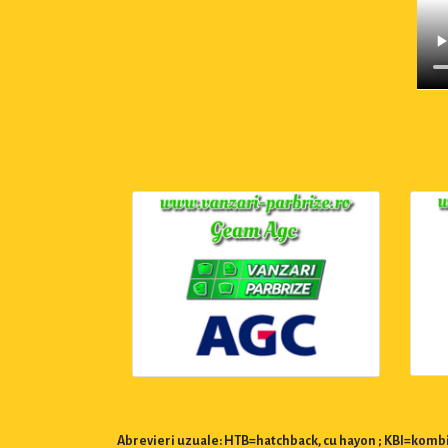
Abrevieri uzuale: HTB=hatchback, cu hayon ; KBI=kombi,