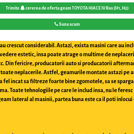
Trimite
cererea de oferta geam TOYOTA HIACE IV Bus (H1, H2)
Suna acum
u crescut considerabil. Astazi, exista masini care au inclu
 vedere estetic, insa poate atrage o multime de neplaceri
etc. Din fericire, producatorii auto si producatorii after
toate neplacerile. Astfel, geamurile montate astazi pe a
 fel incat sa filtreze foarte bine zgomotele, sa se sparga
ima. Toate tehnologiile pe care le includ insa, nu le feres
eam lateral al masinii, partea buna este ca il poti inlocui 