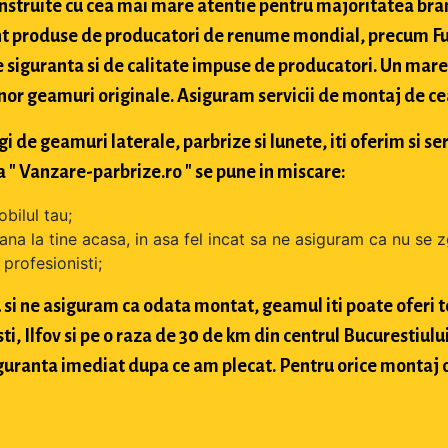
struite cu cea mai mare atentie pentru majoritatea bran
t produse de producatori de renume mondial, precum Fuy
 siguranta si de calitate impuse de producatori. Un mare 
nor geamuri originale. Asiguram servicii de montaj de cea 
de geamuri laterale, parbrize si lunete, iti oferim si ser
 " Vanzare-parbrize.ro " se pune in miscare:
bilul tau;
ana la tine acasa, in asa fel incat sa ne asiguram ca nu se 
profesionisti;
si ne asiguram ca odata montat, geamul iti poate oferi toa
 Ilfov si pe o raza de 30 de km din centrul Bucurestiului, 
 siguranta imediat dupa ce am plecat. Pentru orice montaj 