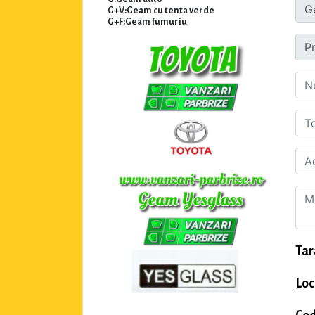
G+V:Geam cu tenta verde
G+F:Geam fumuriu
Tar
Loc