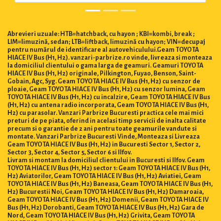
Abrevieri uzuale: HTB=hatchback, cu hayon ; KBI=kombi, break ;
LIM=limuzină, sedan; LTB=liftback, limuzină cu hayon; VIN=decupaj
pentru numărul de identificare al autovehiculului.Geam TOYOTA
HIACE IV Bus (H1, H2). vanzari-parbrize.ro vinde, livreaza si monteaza
la domiciliul clientului o gama larga de geamuri. Geamuri TOYOTA
HIACE IV Bus (H1, H2) originale, Pilkington, Fuyao, Benson, Saint-
Gobain, Agc, Syg. Geam TOYOTA HIACE IV Bus (H1, H2) cu senzor de
ploaie, Geam TOYOTA HIACE IV Bus (H1, H2) cu senzor lumina, Geam
TOYOTA HIACE IV Bus (H1, H2) cu incalzire, Geam TOYOTA HIACE IV Bus
(H1, H2) cu antena radio incorporata, Geam TOYOTA HIACE IV Bus (H1,
H2) cu parasolar. Vanzari Parbrize Bucuresti practica cele mai mici
preturi de pe piata, oferind in acelasi timp servicii de inalta calitate
precum si o garantie de 2 ani pentru toate geamurile vandute si
montate. Vanzari Parbrize Bucuresti Vinde, Monteaza si Livreaza
Geam TOYOTA HIACE IV Bus (H1, H2) in Bucuresti Sector 1, Sector 2,
Sector 3, Sector 4, Sector 5, Sector 6 si Ilfov.
Livram si montam la domiciliul clientului in Bucuresti si Ilfov. Geam
TOYOTA HIACE IV Bus (H1, H2) sector 1: Geam TOYOTA HIACE IV Bus (H1,
H2) Aviatorilor, Geam TOYOTA HIACE IV Bus (H1, H2) Aviatiei, Geam
TOYOTA HIACE IV Bus (H1, H2) Baneasa, Geam TOYOTA HIACE IV Bus (H1,
H2) Bucurestii Noi, Geam TOYOTA HIACE IV Bus (H1, H2) Damaroaia,
Geam TOYOTA HIACE IV Bus (H1, H2) Domenii, Geam TOYOTA HIACE IV
Bus (H1, H2) Dorobanti, Geam TOYOTA HIACE IV Bus (H1, H2) Gara de
Nord, Geam TOYOTA HIACE IV Bus (H1, H2) Grivita, Geam TOYOTA