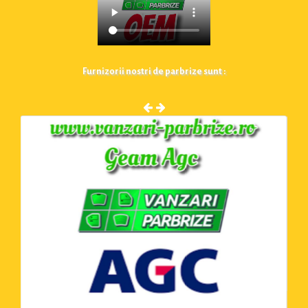
Furnizorii nostri de parbrize sunt :