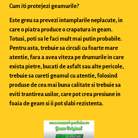
Cum iti protejezi geamurile?
Este greu sa prevezi intamplarile neplacute, in
care o piatra produce o crapatura in geam.
Totusi, poti sa le faci mult mai putin probabile.
Pentru asta, trebuie sa circuli cu foarte mare
atentie, fara a avea viteza pe drumurile in care
exista pietre, bucati de asfalt sau alte pericole,
trebuie sa cureti geamul cu atentie, folosind
produse de cea mai buna calitate si trebuie sa
eviti trantirea usilor, care pot crea presiune in
foaia de geam si ii pot slabi rezistenta.