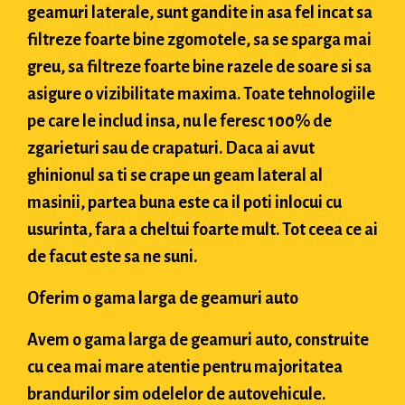
geamuri laterale, sunt gandite in asa fel incat sa
filtreze foarte bine zgomotele, sa se sparga mai
greu, sa filtreze foarte bine razele de soare si sa
asigure o vizibilitate maxima. Toate tehnologiile
pe care le includ insa, nu le feresc 100% de
zgarieturi sau de crapaturi. Daca ai avut
ghinionul sa ti se crape un geam lateral al
masinii, partea buna este ca il poti inlocui cu
usurinta, fara a cheltui foarte mult. Tot ceea ce ai
de facut este sa ne suni.
Oferim o gama larga de geamuri auto
Avem o gama larga de geamuri auto, construite
cu cea mai mare atentie pentru majoritatea
brandurilor sim odelelor de autovehicule.