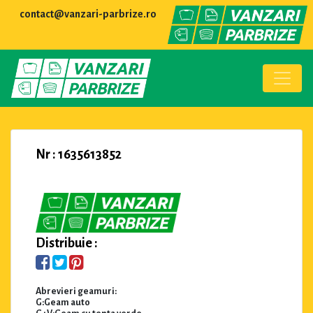
contact@vanzari-parbrize.ro
Nr : 1635613852
Distribuie :
Abrevieri geamuri:
G:Geam auto