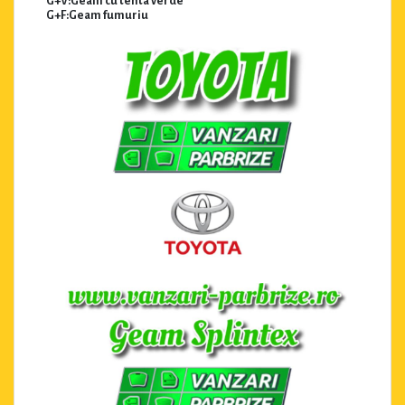
G+V:Geam cu tenta verde
G+F:Geam fumuriu