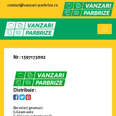
contact@vanzari-parbrize.ro
Nr : 1597173002
Distribuie :
Abrevieri geamuri:
G:Geam auto