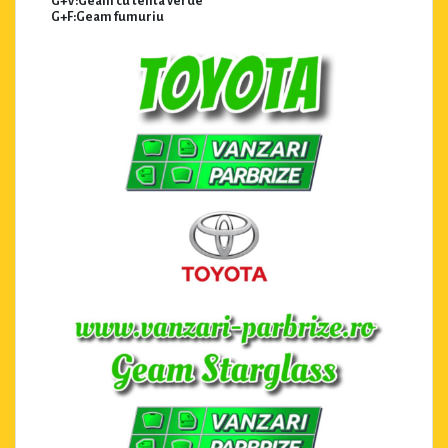
G+V:Geam cu tenta verde
G+F:Geam fumuriu