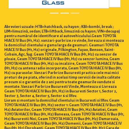
Abrevieri uzuale: HTB=hatchback, cu hayon ; KBI=kombi, break ;
LIM=limuzină, sedan; LTB=liftback, limuzină cu hayon; VIN=decupaj
pentru numărul de identificare al autovehiculului.Geam TOYOTA
HIACE IV Bus (H1, H2). vanzari-parbrize.ro vinde, livreaza si monteaza
la domiciliul clientului o gama larga de geamuri. Geamuri TOYOTA
HIACE IV Bus (H1, H2) originale, Pilkington, Fuyao, Benson, Saint-
Gobain, Agc, Syg. Geam TOYOTA HIACE IV Bus (H1, H2) cu senzor de
ploaie, Geam TOYOTA HIACE IV Bus (H1, H2) cu senzor lumina, Geam
TOYOTA HIACE IV Bus (H1, H2) cu incalzire, Geam TOYOTA HIACE IV Bus
(H1, H2) cu antena radio incorporata, Geam TOYOTA HIACE IV Bus (H1,
H2) cu parasolar. Vanzari Parbrize Bucuresti practica cele mai mici
preturi de pe piata, oferind in acelasi timp servicii de inalta calitate
precum si o garantie de 2 ani pentru toate geamurile vandute si
montate. Vanzari Parbrize Bucuresti Vinde, Monteaza si Livreaza
Geam TOYOTA HIACE IV Bus (H1, H2) in Bucuresti Sector 1, Sector 2,
Sector 3, Sector 4, Sector 5, Sector 6 si Ilfov.
Livram si montam la domiciliul clientului in Bucuresti si Ilfov. Geam
TOYOTA HIACE IV Bus (H1, H2) sector 1: Geam TOYOTA HIACE IV Bus (H1,
H2) Aviatorilor, Geam TOYOTA HIACE IV Bus (H1, H2) Aviatiei, Geam
TOYOTA HIACE IV Bus (H1, H2) Baneasa, Geam TOYOTA HIACE IV Bus (H1,
H2) Bucurestii Noi, Geam TOYOTA HIACE IV Bus (H1, H2) Damaroaia,
Geam TOYOTA HIACE IV Bus (H1, H2) Domenii, Geam TOYOTA HIACE IV
Bus (H1, H2) Dorobanti, Geam TOYOTA HIACE IV Bus (H1, H2) Gara de