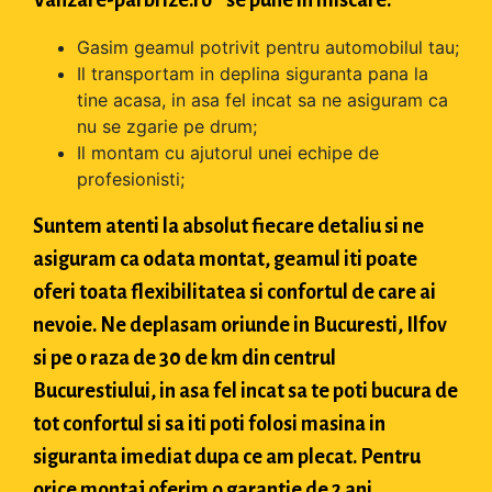
Vanzare-parbrize.ro " se pune in miscare:
Gasim geamul potrivit pentru automobilul tau;
Il transportam in deplina siguranta pana la
tine acasa, in asa fel incat sa ne asiguram ca
nu se zgarie pe drum;
Il montam cu ajutorul unei echipe de
profesionisti;
Suntem atenti la absolut fiecare detaliu si ne
asiguram ca odata montat, geamul iti poate
oferi toata flexibilitatea si confortul de care ai
nevoie. Ne deplasam oriunde in Bucuresti, Ilfov
si pe o raza de 30 de km din centrul
Bucurestiului, in asa fel incat sa te poti bucura de
tot confortul si sa iti poti folosi masina in
siguranta imediat dupa ce am plecat. Pentru
orice montaj oferim o garantie de 2 ani.