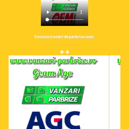
Furnizorii nostri de parbrize sunt :