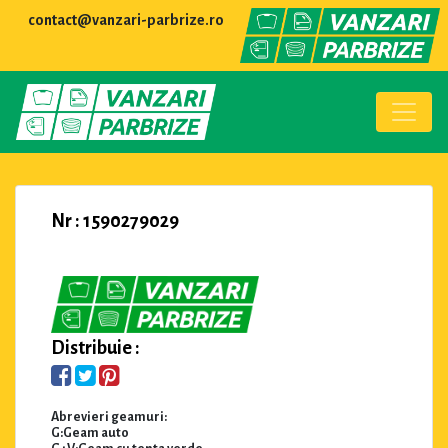
contact@vanzari-parbrize.ro
Nr : 1590279029
Distribuie :
Abrevieri geamuri:
G:Geam auto