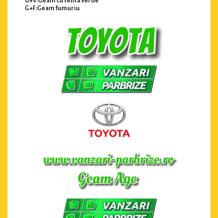
G+V:Geam cu tenta verde
G+F:Geam fumuriu