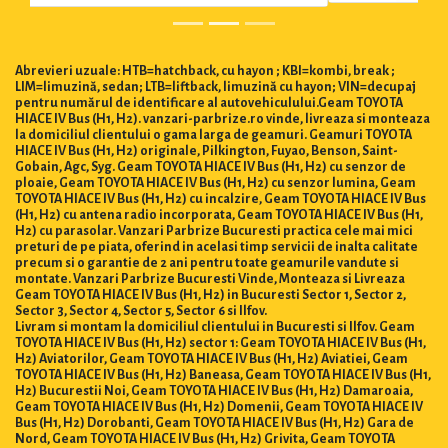
Abrevieri uzuale: HTB=hatchback, cu hayon ; KBI=kombi, break ;
LIM=limuzină, sedan; LTB=liftback, limuzină cu hayon; VIN=decupaj
pentru numărul de identificare al autovehiculului.Geam TOYOTA
HIACE IV Bus (H1, H2). vanzari-parbrize.ro vinde, livreaza si monteaza
la domiciliul clientului o gama larga de geamuri. Geamuri TOYOTA
HIACE IV Bus (H1, H2) originale, Pilkington, Fuyao, Benson, Saint-
Gobain, Agc, Syg. Geam TOYOTA HIACE IV Bus (H1, H2) cu senzor de
ploaie, Geam TOYOTA HIACE IV Bus (H1, H2) cu senzor lumina, Geam
TOYOTA HIACE IV Bus (H1, H2) cu incalzire, Geam TOYOTA HIACE IV Bus
(H1, H2) cu antena radio incorporata, Geam TOYOTA HIACE IV Bus (H1,
H2) cu parasolar. Vanzari Parbrize Bucuresti practica cele mai mici
preturi de pe piata, oferind in acelasi timp servicii de inalta calitate
precum si o garantie de 2 ani pentru toate geamurile vandute si
montate. Vanzari Parbrize Bucuresti Vinde, Monteaza si Livreaza
Geam TOYOTA HIACE IV Bus (H1, H2) in Bucuresti Sector 1, Sector 2,
Sector 3, Sector 4, Sector 5, Sector 6 si Ilfov.
Livram si montam la domiciliul clientului in Bucuresti si Ilfov. Geam
TOYOTA HIACE IV Bus (H1, H2) sector 1: Geam TOYOTA HIACE IV Bus (H1,
H2) Aviatorilor, Geam TOYOTA HIACE IV Bus (H1, H2) Aviatiei, Geam
TOYOTA HIACE IV Bus (H1, H2) Baneasa, Geam TOYOTA HIACE IV Bus (H1,
H2) Bucurestii Noi, Geam TOYOTA HIACE IV Bus (H1, H2) Damaroaia,
Geam TOYOTA HIACE IV Bus (H1, H2) Domenii, Geam TOYOTA HIACE IV
Bus (H1, H2) Dorobanti, Geam TOYOTA HIACE IV Bus (H1, H2) Gara de
Nord, Geam TOYOTA HIACE IV Bus (H1, H2) Grivita, Geam TOYOTA