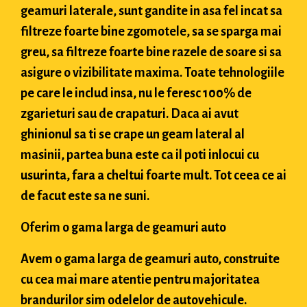
geamuri laterale, sunt gandite in asa fel incat sa
filtreze foarte bine zgomotele, sa se sparga mai
greu, sa filtreze foarte bine razele de soare si sa
asigure o vizibilitate maxima. Toate tehnologiile
pe care le includ insa, nu le feresc 100% de
zgarieturi sau de crapaturi. Daca ai avut
ghinionul sa ti se crape un geam lateral al
masinii, partea buna este ca il poti inlocui cu
usurinta, fara a cheltui foarte mult. Tot ceea ce ai
de facut este sa ne suni.
Oferim o gama larga de geamuri auto
Avem o gama larga de geamuri auto, construite
cu cea mai mare atentie pentru majoritatea
brandurilor sim odelelor de autovehicule.