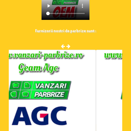
Furnizorii nostri de parbrize sunt :