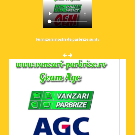
Furnizorii nostri de parbrize sunt :