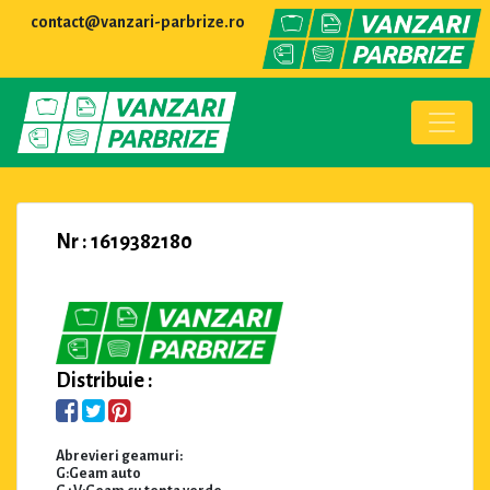
contact@vanzari-parbrize.ro
Nr : 1619382180
Distribuie :
Abrevieri geamuri:
G:Geam auto