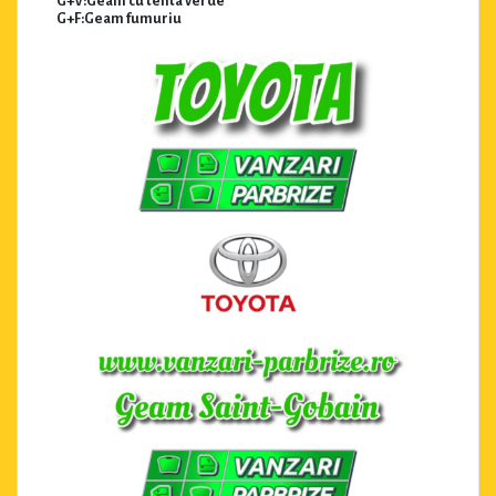
G+V:Geam cu tenta verde
G+F:Geam fumuriu