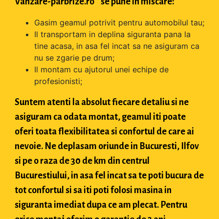
Vanzare-parbrize.ro " se pune in miscare:
Gasim geamul potrivit pentru automobilul tau;
Il transportam in deplina siguranta pana la
tine acasa, in asa fel incat sa ne asiguram ca
nu se zgarie pe drum;
Il montam cu ajutorul unei echipe de
profesionisti;
Suntem atenti la absolut fiecare detaliu si ne
asiguram ca odata montat, geamul iti poate
oferi toata flexibilitatea si confortul de care ai
nevoie. Ne deplasam oriunde in Bucuresti, Ilfov
si pe o raza de 30 de km din centrul
Bucurestiului, in asa fel incat sa te poti bucura de
tot confortul si sa iti poti folosi masina in
siguranta imediat dupa ce am plecat. Pentru