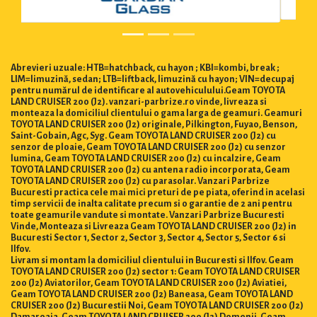
Abrevieri uzuale: HTB=hatchback, cu hayon ; KBI=kombi, break ;
LIM=limuzină, sedan; LTB=liftback, limuzină cu hayon; VIN=decupaj
pentru numărul de identificare al autovehiculului.Geam TOYOTA
LAND CRUISER 200 (J2). vanzari-parbrize.ro vinde, livreaza si
monteaza la domiciliul clientului o gama larga de geamuri. Geamuri
TOYOTA LAND CRUISER 200 (J2) originale, Pilkington, Fuyao, Benson,
Saint-Gobain, Agc, Syg. Geam TOYOTA LAND CRUISER 200 (J2) cu
senzor de ploaie, Geam TOYOTA LAND CRUISER 200 (J2) cu senzor
lumina, Geam TOYOTA LAND CRUISER 200 (J2) cu incalzire, Geam
TOYOTA LAND CRUISER 200 (J2) cu antena radio incorporata, Geam
TOYOTA LAND CRUISER 200 (J2) cu parasolar. Vanzari Parbrize
Bucuresti practica cele mai mici preturi de pe piata, oferind in acelasi
timp servicii de inalta calitate precum si o garantie de 2 ani pentru
toate geamurile vandute si montate. Vanzari Parbrize Bucuresti
Vinde, Monteaza si Livreaza Geam TOYOTA LAND CRUISER 200 (J2) in
Bucuresti Sector 1, Sector 2, Sector 3, Sector 4, Sector 5, Sector 6 si
Ilfov.
Livram si montam la domiciliul clientului in Bucuresti si Ilfov. Geam
TOYOTA LAND CRUISER 200 (J2) sector 1: Geam TOYOTA LAND CRUISER
200 (J2) Aviatorilor, Geam TOYOTA LAND CRUISER 200 (J2) Aviatiei,
Geam TOYOTA LAND CRUISER 200 (J2) Baneasa, Geam TOYOTA LAND
CRUISER 200 (J2) Bucurestii Noi, Geam TOYOTA LAND CRUISER 200 (J2)
Damaroaia, Geam TOYOTA LAND CRUISER 200 (J2) Domenii, Geam