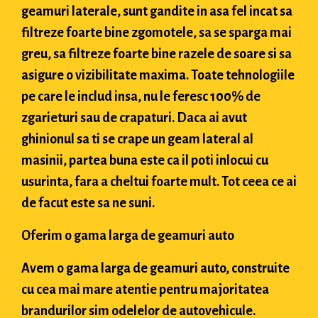
geamuri laterale, sunt gandite in asa fel incat sa
filtreze foarte bine zgomotele, sa se sparga mai
greu, sa filtreze foarte bine razele de soare si sa
asigure o vizibilitate maxima. Toate tehnologiile
pe care le includ insa, nu le feresc 100% de
zgarieturi sau de crapaturi. Daca ai avut
ghinionul sa ti se crape un geam lateral al
masinii, partea buna este ca il poti inlocui cu
usurinta, fara a cheltui foarte mult. Tot ceea ce ai
de facut este sa ne suni.
Oferim o gama larga de geamuri auto
Avem o gama larga de geamuri auto, construite
cu cea mai mare atentie pentru majoritatea
brandurilor sim odelelor de autovehicule.