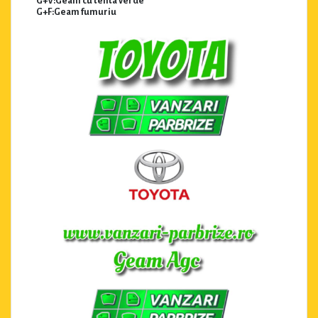
G+V:Geam cu tenta verde
G+F:Geam fumuriu