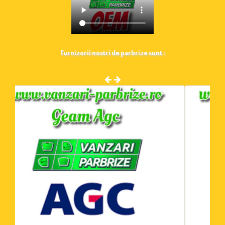
Furnizorii nostri de parbrize sunt :