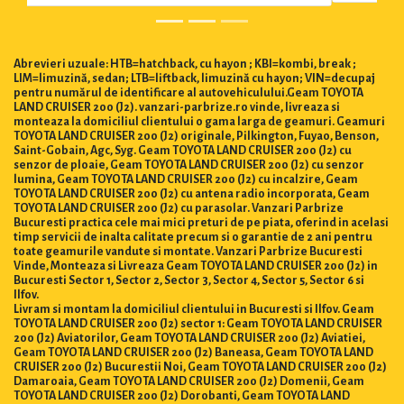
Abrevieri uzuale: HTB=hatchback, cu hayon ; KBI=kombi, break ;
LIM=limuzină, sedan; LTB=liftback, limuzină cu hayon; VIN=decupaj
pentru numărul de identificare al autovehiculului.Geam TOYOTA
LAND CRUISER 200 (J2). vanzari-parbrize.ro vinde, livreaza si
monteaza la domiciliul clientului o gama larga de geamuri. Geamuri
TOYOTA LAND CRUISER 200 (J2) originale, Pilkington, Fuyao, Benson,
Saint-Gobain, Agc, Syg. Geam TOYOTA LAND CRUISER 200 (J2) cu
senzor de ploaie, Geam TOYOTA LAND CRUISER 200 (J2) cu senzor
lumina, Geam TOYOTA LAND CRUISER 200 (J2) cu incalzire, Geam
TOYOTA LAND CRUISER 200 (J2) cu antena radio incorporata, Geam
TOYOTA LAND CRUISER 200 (J2) cu parasolar. Vanzari Parbrize
Bucuresti practica cele mai mici preturi de pe piata, oferind in acelasi
timp servicii de inalta calitate precum si o garantie de 2 ani pentru
toate geamurile vandute si montate. Vanzari Parbrize Bucuresti
Vinde, Monteaza si Livreaza Geam TOYOTA LAND CRUISER 200 (J2) in
Bucuresti Sector 1, Sector 2, Sector 3, Sector 4, Sector 5, Sector 6 si
Ilfov.
Livram si montam la domiciliul clientului in Bucuresti si Ilfov. Geam
TOYOTA LAND CRUISER 200 (J2) sector 1: Geam TOYOTA LAND CRUISER
200 (J2) Aviatorilor, Geam TOYOTA LAND CRUISER 200 (J2) Aviatiei,
Geam TOYOTA LAND CRUISER 200 (J2) Baneasa, Geam TOYOTA LAND
CRUISER 200 (J2) Bucurestii Noi, Geam TOYOTA LAND CRUISER 200 (J2)
Damaroaia, Geam TOYOTA LAND CRUISER 200 (J2) Domenii, Geam
TOYOTA LAND CRUISER 200 (J2) Dorobanti, Geam TOYOTA LAND