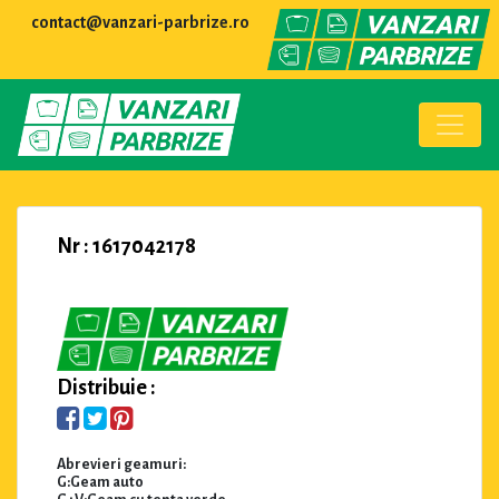
contact@vanzari-parbrize.ro
Nr : 1617042178
Distribuie :
Abrevieri geamuri:
G:Geam auto