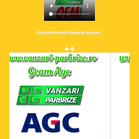
Furnizorii nostri de parbrize sunt :