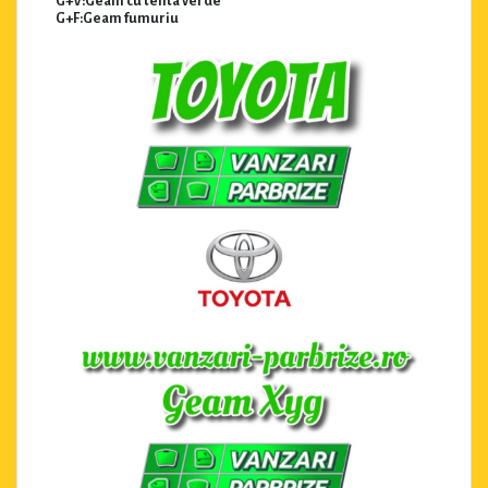
G+V:Geam cu tenta verde
G+F:Geam fumuriu