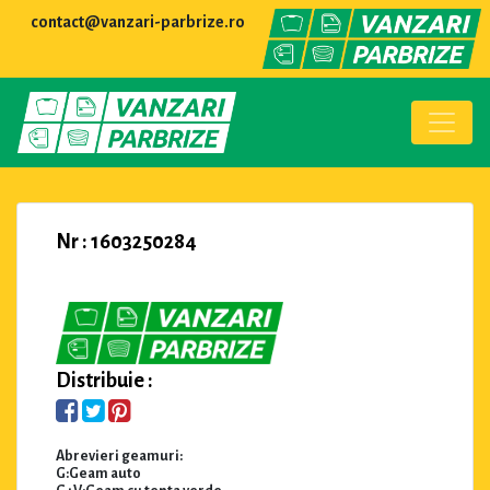
contact@vanzari-parbrize.ro
Nr : 1603250284
Distribuie :
Abrevieri geamuri:
G:Geam auto