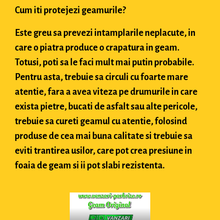
Cum iti protejezi geamurile?
Este greu sa prevezi intamplarile neplacute, in
care o piatra produce o crapatura in geam.
Totusi, poti sa le faci mult mai putin probabile.
Pentru asta, trebuie sa circuli cu foarte mare
atentie, fara a avea viteza pe drumurile in care
exista pietre, bucati de asfalt sau alte pericole,
trebuie sa cureti geamul cu atentie, folosind
produse de cea mai buna calitate si trebuie sa
eviti trantirea usilor, care pot crea presiune in
foaia de geam si ii pot slabi rezistenta.