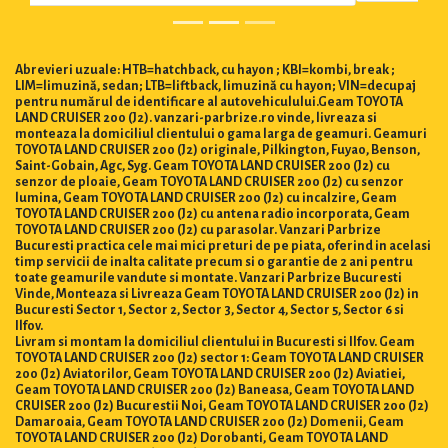
Abrevieri uzuale: HTB=hatchback, cu hayon ; KBI=kombi, break ;
LIM=limuzină, sedan; LTB=liftback, limuzină cu hayon; VIN=decupaj
pentru numărul de identificare al autovehiculului.Geam TOYOTA
LAND CRUISER 200 (J2). vanzari-parbrize.ro vinde, livreaza si
monteaza la domiciliul clientului o gama larga de geamuri. Geamuri
TOYOTA LAND CRUISER 200 (J2) originale, Pilkington, Fuyao, Benson,
Saint-Gobain, Agc, Syg. Geam TOYOTA LAND CRUISER 200 (J2) cu
senzor de ploaie, Geam TOYOTA LAND CRUISER 200 (J2) cu senzor
lumina, Geam TOYOTA LAND CRUISER 200 (J2) cu incalzire, Geam
TOYOTA LAND CRUISER 200 (J2) cu antena radio incorporata, Geam
TOYOTA LAND CRUISER 200 (J2) cu parasolar. Vanzari Parbrize
Bucuresti practica cele mai mici preturi de pe piata, oferind in acelasi
timp servicii de inalta calitate precum si o garantie de 2 ani pentru
toate geamurile vandute si montate. Vanzari Parbrize Bucuresti
Vinde, Monteaza si Livreaza Geam TOYOTA LAND CRUISER 200 (J2) in
Bucuresti Sector 1, Sector 2, Sector 3, Sector 4, Sector 5, Sector 6 si
Ilfov.
Livram si montam la domiciliul clientului in Bucuresti si Ilfov. Geam
TOYOTA LAND CRUISER 200 (J2) sector 1: Geam TOYOTA LAND CRUISER
200 (J2) Aviatorilor, Geam TOYOTA LAND CRUISER 200 (J2) Aviatiei,
Geam TOYOTA LAND CRUISER 200 (J2) Baneasa, Geam TOYOTA LAND
CRUISER 200 (J2) Bucurestii Noi, Geam TOYOTA LAND CRUISER 200 (J2)
Damaroaia, Geam TOYOTA LAND CRUISER 200 (J2) Domenii, Geam
TOYOTA LAND CRUISER 200 (J2) Dorobanti, Geam TOYOTA LAND