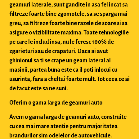
geamuri laterale, sunt gandite in asa fel incat sa
filtreze foarte bine zgomotele, sa se sparga mai
greu, sa filtreze foarte bine razele de soare si sa
asigure o vizibilitate maxima. Toate tehnologiile
pe care le includ insa, nu le feresc 100% de
zgarieturi sau de crapaturi. Daca ai avut
ghinionul sa ti se crape un geam lateral al
masinii, partea buna este ca il poti inlocui cu
usurinta, fara a cheltui foarte mult. Tot ceea ce ai
de facut este sa ne suni.
Oferim o gama larga de geamuri auto
Avem o gama larga de geamuri auto, construite
cu cea mai mare atentie pentru majoritatea
brandurilor sim odelelor de autovehicule.