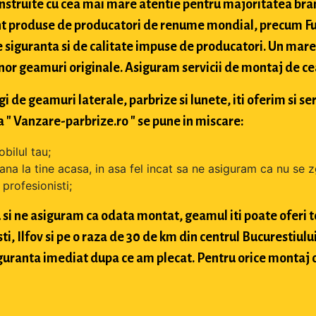
struite cu cea mai mare atentie pentru majoritatea bran
t produse de producatori de renume mondial, precum Fuy
 siguranta si de calitate impuse de producatori. Un mare 
nor geamuri originale. Asiguram servicii de montaj de cea 
de geamuri laterale, parbrize si lunete, iti oferim si ser
 " Vanzare-parbrize.ro " se pune in miscare:
bilul tau;
ana la tine acasa, in asa fel incat sa ne asiguram ca nu se 
profesionisti;
si ne asiguram ca odata montat, geamul iti poate oferi toa
 Ilfov si pe o raza de 30 de km din centrul Bucurestiului, 
 siguranta imediat dupa ce am plecat. Pentru orice montaj 