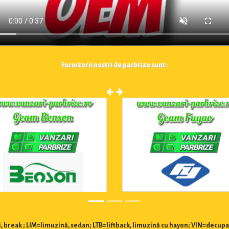
Furnizorii nostri de parbrize sunt :
 break ; LIM=limuzină, sedan; LTB=liftback, limuzină cu hayon; VIN=decupa