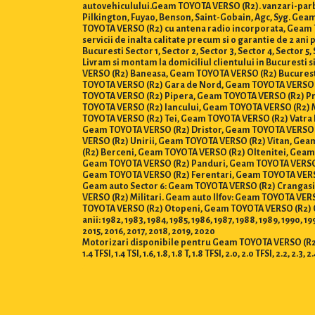
autovehiculului.Geam TOYOTA VERSO (R2). vanzari-parbr
Pilkington, Fuyao, Benson, Saint-Gobain, Agc, Syg. G
TOYOTA VERSO (R2) cu antena radio incorporata, Geam TO
servicii de inalta calitate precum si o garantie de 2 
Bucuresti Sector 1, Sector 2, Sector 3, Sector 4, Sector 5, S
Livram si montam la domiciliul clientului in Bucuresti
VERSO (R2) Baneasa, Geam TOYOTA VERSO (R2) Bucures
TOYOTA VERSO (R2) Gara de Nord, Geam TOYOTA VERSO (
TOYOTA VERSO (R2) Pipera, Geam TOYOTA VERSO (R2) Pr
TOYOTA VERSO (R2) Iancului, Geam TOYOTA VERSO (R2)
TOYOTA VERSO (R2) Tei, Geam TOYOTA VERSO (R2) Vatra 
Geam TOYOTA VERSO (R2) Dristor, Geam TOYOTA VERSO 
VERSO (R2) Unirii, Geam TOYOTA VERSO (R2) Vitan, Ge
(R2) Berceni, Geam TOYOTA VERSO (R2) Oltenitei, Geam
Geam TOYOTA VERSO (R2) Panduri, Geam TOYOTA VERSO (
Geam TOYOTA VERSO (R2) Ferentari, Geam TOYOTA VERS
Geam auto Sector 6: Geam TOYOTA VERSO (R2) Crangas
VERSO (R2) Militari. Geam auto Ilfov: Geam TOYOTA V
TOYOTA VERSO (R2) Otopeni, Geam TOYOTA VERSO (R2) O
anii: 1982, 1983, 1984, 1985, 1986, 1987, 1988, 1989, 1990, 1
2015, 2016, 2017, 2018, 2019, 2020
Motorizari disponibile pentru Geam TOYOTA VERSO (R2) : 0.8, 1.0,
1.4 TFSI, 1.4 TSI, 1.6, 1.8, 1.8 T, 1.8 TFSI, 2.0, 2.0 TFSI, 2.2, 2.3, 2