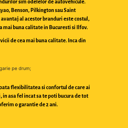
durilor sim odelelor de autovehicule.
ao, Benson, Pilkington sau Saint
avantaj al acestor branduri este costul,
mai buna calitate in Bucuresti si Ilfov.
vicii de cea mai buna calitate. Inca din
zgarie pe drum;
ta flexibilitatea si confortul de care ai
in asa fel incat sa te poti bucura de tot
oferim o garantie de 2 ani.