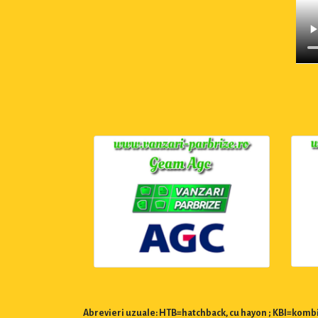
Abrevieri uzuale: HTB=hatchback, cu hayon ; KBI=kombi,