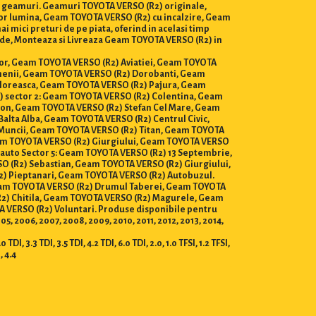
de geamuri. Geamuri TOYOTA VERSO (R2) originale,
zor lumina, Geam TOYOTA VERSO (R2) cu incalzire, Geam
 mici preturi de pe piata, oferind in acelasi timp
Vinde, Monteaza si Livreaza Geam TOYOTA VERSO (R2) in
rilor, Geam TOYOTA VERSO (R2) Aviatiei, Geam TOYOTA
menii, Geam TOYOTA VERSO (R2) Dorobanti, Geam
Floreasca, Geam TOYOTA VERSO (R2) Pajura, Geam
 sector 2: Geam TOYOTA VERSO (R2) Colentina, Geam
mon, Geam TOYOTA VERSO (R2) Stefan Cel Mare, Geam
lta Alba, Geam TOYOTA VERSO (R2) Centrul Civic,
Muncii, Geam TOYOTA VERSO (R2) Titan, Geam TOYOTA
eam TOYOTA VERSO (R2) Giurgiului, Geam TOYOTA VERSO
auto Sector 5: Geam TOYOTA VERSO (R2) 13 Septembrie,
 (R2) Sebastian, Geam TOYOTA VERSO (R2) Giurgiului,
) Pieptanari, Geam TOYOTA VERSO (R2) Autobuzul.
eam TOYOTA VERSO (R2) Drumul Taberei, Geam TOYOTA
R2) Chitila, Geam TOYOTA VERSO (R2) Magurele, Geam
VERSO (R2) Voluntari. Produse disponibile pentru
2005, 2006, 2007, 2008, 2009, 2010, 2011, 2012, 2013, 2014,
DI, 3.3 TDI, 3.5 TDI, 4.2 TDI, 6.0 TDI, 2.0, 1.0 TFSI, 1.2 TFSI,
I, 4.4