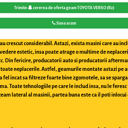
Trimite
cererea de oferta geam TOYOTA VERSO (R2)
Suna acum
u crescut considerabil. Astazi, exista masini care au inclu
 vedere estetic, insa poate atrage o multime de neplaceri
etc. Din fericire, producatorii auto si producatorii after
toate neplacerile. Astfel, geamurile montate astazi pe a
 fel incat sa filtreze foarte bine zgomotele, sa se sparga
ima. Toate tehnologiile pe care le includ insa, nu le feres
eam lateral al masinii, partea buna este ca il poti inlocui 