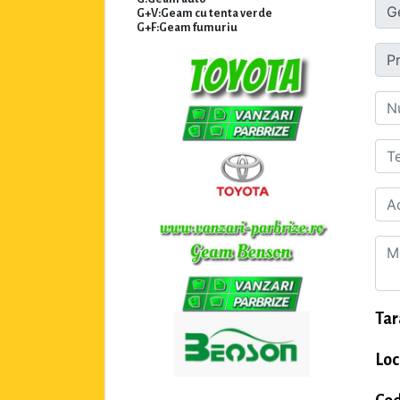
G+V:Geam cu tenta verde
G+F:Geam fumuriu
Tar
Loc