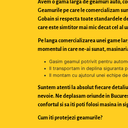
Avem o gama larga de geamuri auto, con
Geamurile pe care le comercializam sun
Gobain si respecta toate standardele de
care este simtitor mai mic decat cel al u
Pe langa comercializarea unei game largi 
momentul in care ne-ai sunat, masinaria
Gasim geamul potrivit pentru automo
Il transportam in deplina siguranta p
Il montam cu ajutorul unei echipe de 
Suntem atenti la absolut fiecare detaliu 
nevoie. Ne deplasam oriunde in Bucuresti,
confortul si sa iti poti folosi masina in
Cum iti protejezi geamurile?