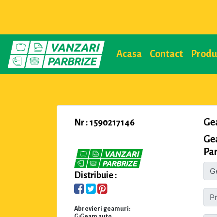
Acasa
Contact
Prod
Ge
Nr : 1590217146
Ge
Par
Distribuie :
Abrevieri geamuri:
G:Geam auto