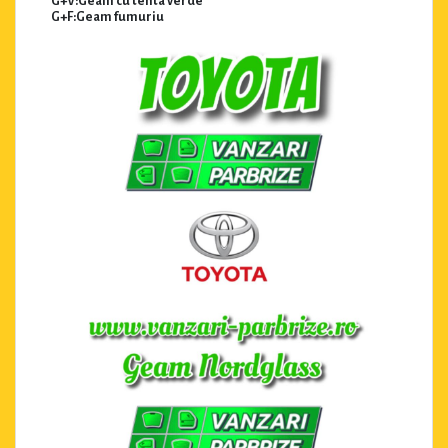
G+V:Geam cu tenta verde
G+F:Geam fumuriu