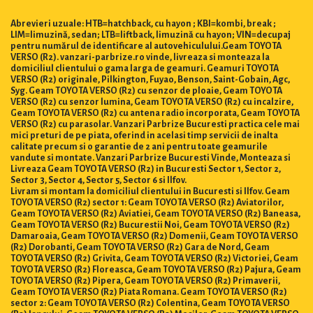
Abrevieri uzuale: HTB=hatchback, cu hayon ; KBI=kombi, break ;
LIM=limuzină, sedan; LTB=liftback, limuzină cu hayon; VIN=decupaj
pentru numărul de identificare al autovehiculului.Geam TOYOTA
VERSO (R2). vanzari-parbrize.ro vinde, livreaza si monteaza la
domiciliul clientului o gama larga de geamuri. Geamuri TOYOTA
VERSO (R2) originale, Pilkington, Fuyao, Benson, Saint-Gobain, Agc,
Syg. Geam TOYOTA VERSO (R2) cu senzor de ploaie, Geam TOYOTA
VERSO (R2) cu senzor lumina, Geam TOYOTA VERSO (R2) cu incalzire,
Geam TOYOTA VERSO (R2) cu antena radio incorporata, Geam TOYOTA
VERSO (R2) cu parasolar. Vanzari Parbrize Bucuresti practica cele mai
mici preturi de pe piata, oferind in acelasi timp servicii de inalta
calitate precum si o garantie de 2 ani pentru toate geamurile
vandute si montate. Vanzari Parbrize Bucuresti Vinde, Monteaza si
Livreaza Geam TOYOTA VERSO (R2) in Bucuresti Sector 1, Sector 2,
Sector 3, Sector 4, Sector 5, Sector 6 si Ilfov.
Livram si montam la domiciliul clientului in Bucuresti si Ilfov. Geam
TOYOTA VERSO (R2) sector 1: Geam TOYOTA VERSO (R2) Aviatorilor,
Geam TOYOTA VERSO (R2) Aviatiei, Geam TOYOTA VERSO (R2) Baneasa,
Geam TOYOTA VERSO (R2) Bucurestii Noi, Geam TOYOTA VERSO (R2)
Damaroaia, Geam TOYOTA VERSO (R2) Domenii, Geam TOYOTA VERSO
(R2) Dorobanti, Geam TOYOTA VERSO (R2) Gara de Nord, Geam
TOYOTA VERSO (R2) Grivita, Geam TOYOTA VERSO (R2) Victoriei, Geam
TOYOTA VERSO (R2) Floreasca, Geam TOYOTA VERSO (R2) Pajura, Geam
TOYOTA VERSO (R2) Pipera, Geam TOYOTA VERSO (R2) Primaverii,
Geam TOYOTA VERSO (R2) Piata Romana. Geam TOYOTA VERSO (R2)
sector 2: Geam TOYOTA VERSO (R2) Colentina, Geam TOYOTA VERSO
(R2) Iancului, Geam TOYOTA VERSO (R2) Mosilor, Geam TOYOTA VERSO