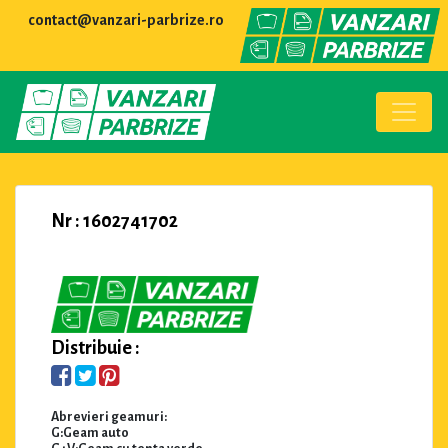
contact@vanzari-parbrize.ro
Nr : 1602741702
Distribuie :
Abrevieri geamuri:
G:Geam auto