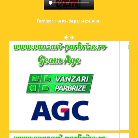
Furnizorii nostri de parbrize sunt :