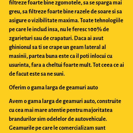
filtreze foarte bine zgomotele, sa se sparga mai
greu, sa filtreze foarte bine razele de soare si sa
asigure o vizibilitate maxima. Toate tehnologiile
pe care le includ insa, nu le feresc 100% de
zgarieturi sau de crapaturi. Daca ai avut
ghinionul sa ti se crape un geam lateral al
masinii, partea buna este ca il poti inlocui cu
usurinta, fara a cheltui foarte mult. Tot ceea ce ai
de facut este sa ne suni.
Oferim o gama larga de geamuri auto
Avem o gama larga de geamuri auto, construite
cu cea mai mare atentie pentru majoritatea
brandurilor sim odelelor de autovehicule.
Geamurile pe care le comercializam sunt