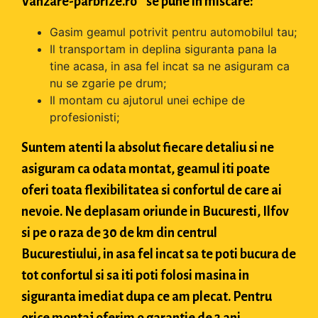
Vanzare-parbrize.ro " se pune in miscare:
Gasim geamul potrivit pentru automobilul tau;
Il transportam in deplina siguranta pana la
tine acasa, in asa fel incat sa ne asiguram ca
nu se zgarie pe drum;
Il montam cu ajutorul unei echipe de
profesionisti;
Suntem atenti la absolut fiecare detaliu si ne
asiguram ca odata montat, geamul iti poate
oferi toata flexibilitatea si confortul de care ai
nevoie. Ne deplasam oriunde in Bucuresti, Ilfov
si pe o raza de 30 de km din centrul
Bucurestiului, in asa fel incat sa te poti bucura de
tot confortul si sa iti poti folosi masina in
siguranta imediat dupa ce am plecat. Pentru