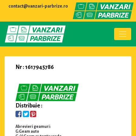
contact@vanzari-parbrize.ro
Nr : 1617945786
Distribuie :
Abrevieri geamuri:
G:Geam auto