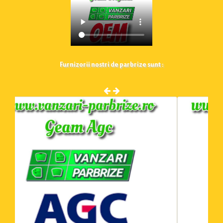
Furnizorii nostri de parbrize sunt :