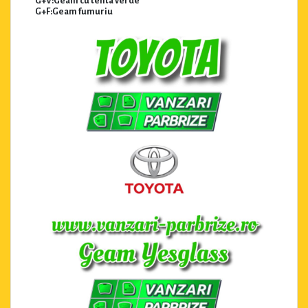
G+V:Geam cu tenta verde
G+F:Geam fumuriu