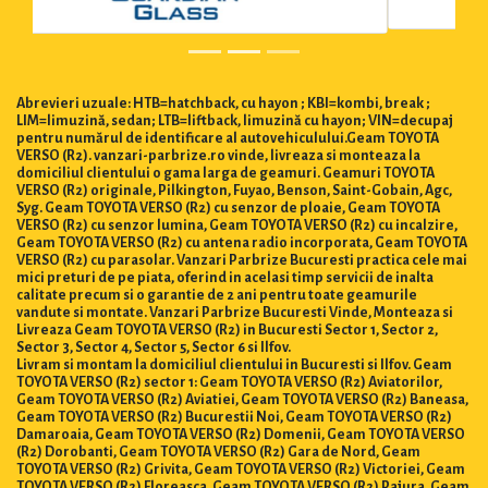
Abrevieri uzuale: HTB=hatchback, cu hayon ; KBI=kombi, break ;
LIM=limuzină, sedan; LTB=liftback, limuzină cu hayon; VIN=decupaj
pentru numărul de identificare al autovehiculului.Geam TOYOTA
VERSO (R2). vanzari-parbrize.ro vinde, livreaza si monteaza la
domiciliul clientului o gama larga de geamuri. Geamuri TOYOTA
VERSO (R2) originale, Pilkington, Fuyao, Benson, Saint-Gobain, Agc,
Syg. Geam TOYOTA VERSO (R2) cu senzor de ploaie, Geam TOYOTA
VERSO (R2) cu senzor lumina, Geam TOYOTA VERSO (R2) cu incalzire,
Geam TOYOTA VERSO (R2) cu antena radio incorporata, Geam TOYOTA
VERSO (R2) cu parasolar. Vanzari Parbrize Bucuresti practica cele mai
mici preturi de pe piata, oferind in acelasi timp servicii de inalta
calitate precum si o garantie de 2 ani pentru toate geamurile
vandute si montate. Vanzari Parbrize Bucuresti Vinde, Monteaza si
Livreaza Geam TOYOTA VERSO (R2) in Bucuresti Sector 1, Sector 2,
Sector 3, Sector 4, Sector 5, Sector 6 si Ilfov.
Livram si montam la domiciliul clientului in Bucuresti si Ilfov. Geam
TOYOTA VERSO (R2) sector 1: Geam TOYOTA VERSO (R2) Aviatorilor,
Geam TOYOTA VERSO (R2) Aviatiei, Geam TOYOTA VERSO (R2) Baneasa,
Geam TOYOTA VERSO (R2) Bucurestii Noi, Geam TOYOTA VERSO (R2)
Damaroaia, Geam TOYOTA VERSO (R2) Domenii, Geam TOYOTA VERSO
(R2) Dorobanti, Geam TOYOTA VERSO (R2) Gara de Nord, Geam
TOYOTA VERSO (R2) Grivita, Geam TOYOTA VERSO (R2) Victoriei, Geam
TOYOTA VERSO (R2) Floreasca, Geam TOYOTA VERSO (R2) Pajura, Geam