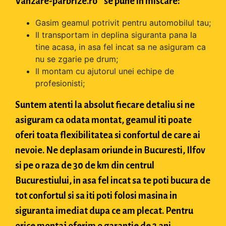
Vanzare-parbrize.ro " se pune in miscare:
Gasim geamul potrivit pentru automobilul tau;
Il transportam in deplina siguranta pana la
tine acasa, in asa fel incat sa ne asiguram ca
nu se zgarie pe drum;
Il montam cu ajutorul unei echipe de
profesionisti;
Suntem atenti la absolut fiecare detaliu si ne
asiguram ca odata montat, geamul iti poate
oferi toata flexibilitatea si confortul de care ai
nevoie. Ne deplasam oriunde in Bucuresti, Ilfov
si pe o raza de 30 de km din centrul
Bucurestiului, in asa fel incat sa te poti bucura de
tot confortul si sa iti poti folosi masina in
siguranta imediat dupa ce am plecat. Pentru