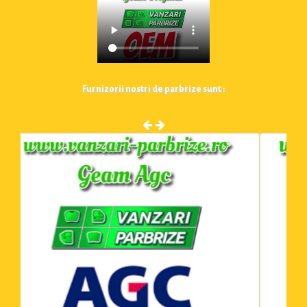
Furnizorii nostri de parbrize sunt :