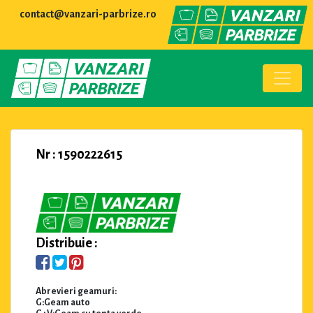
contact@vanzari-parbrize.ro
Nr : 1590222615
Distribuie :
Abrevieri geamuri:
G:Geam auto