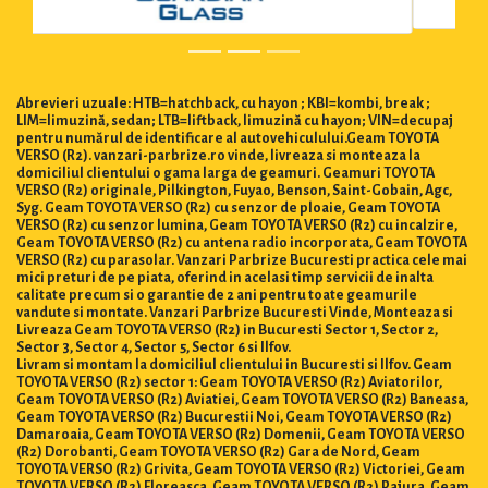
Abrevieri uzuale: HTB=hatchback, cu hayon ; KBI=kombi, break ;
LIM=limuzină, sedan; LTB=liftback, limuzină cu hayon; VIN=decupaj
pentru numărul de identificare al autovehiculului.Geam TOYOTA
VERSO (R2). vanzari-parbrize.ro vinde, livreaza si monteaza la
domiciliul clientului o gama larga de geamuri. Geamuri TOYOTA
VERSO (R2) originale, Pilkington, Fuyao, Benson, Saint-Gobain, Agc,
Syg. Geam TOYOTA VERSO (R2) cu senzor de ploaie, Geam TOYOTA
VERSO (R2) cu senzor lumina, Geam TOYOTA VERSO (R2) cu incalzire,
Geam TOYOTA VERSO (R2) cu antena radio incorporata, Geam TOYOTA
VERSO (R2) cu parasolar. Vanzari Parbrize Bucuresti practica cele mai
mici preturi de pe piata, oferind in acelasi timp servicii de inalta
calitate precum si o garantie de 2 ani pentru toate geamurile
vandute si montate. Vanzari Parbrize Bucuresti Vinde, Monteaza si
Livreaza Geam TOYOTA VERSO (R2) in Bucuresti Sector 1, Sector 2,
Sector 3, Sector 4, Sector 5, Sector 6 si Ilfov.
Livram si montam la domiciliul clientului in Bucuresti si Ilfov. Geam
TOYOTA VERSO (R2) sector 1: Geam TOYOTA VERSO (R2) Aviatorilor,
Geam TOYOTA VERSO (R2) Aviatiei, Geam TOYOTA VERSO (R2) Baneasa,
Geam TOYOTA VERSO (R2) Bucurestii Noi, Geam TOYOTA VERSO (R2)
Damaroaia, Geam TOYOTA VERSO (R2) Domenii, Geam TOYOTA VERSO
(R2) Dorobanti, Geam TOYOTA VERSO (R2) Gara de Nord, Geam
TOYOTA VERSO (R2) Grivita, Geam TOYOTA VERSO (R2) Victoriei, Geam
TOYOTA VERSO (R2) Floreasca, Geam TOYOTA VERSO (R2) Pajura, Geam