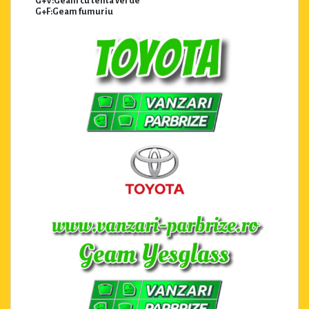
G+V:Geam cu tenta verde
G+F:Geam fumuriu