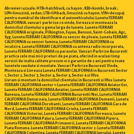
Abrevieri uzuale: HTB=hatchback, cu hayon ; KBI=kombi, break ;
LIM=limuzină, sedan; LTB=liftback, limuzină cu hayon; VIN=decupaj
pentru numărul de identificare al autovehiculului.Luneta FERRARI
CALIFORNIA. vanzari-parbrize.ro vinde, livreaza si monteaza la
domiciliul clientului o gama larga de lunete. Lunete FERRARI
CALIFORNIA originale, Pilkington, Fuyao, Benson, Saint-Gobain, Agc,
Syg. Luneta FERRARI CALIFORNIA cu senzor de ploaie, Luneta FERRARI
CALIFORNIA cu senzor lumina, Luneta FERRARI CALIFORNIA cu
incalzire, Luneta FERRARI CALIFORNIA cu antena radio incorporata,
Luneta FERRARI CALIFORNIA cu parasolar. Vanzari Parbrize Bucuresti
practica cele mai mici preturi de pe piata, oferind in acelasi timp
servicii de inalta calitate precum si o garantie de 2 ani pentru toate
lunetele vandute si montate. Vanzari Parbrize Bucuresti Vinde,
Monteaza si Livreaza Luneta FERRARI CALIFORNIA in Bucuresti Sector
1, Sector 2, Sector 3, Sector 4, Sector 5, Sector 6 si Ilfov.
Livram si montam la domiciliul clientului in Bucuresti si Ilfov. Luneta
FERRARI CALIFORNIA sector 1: Luneta FERRARI CALIFORNIA Aviatorilor,
Luneta FERRARI CALIFORNIA Aviatiei, Luneta FERRARI CALIFORNIA
Baneasa, Luneta FERRARI CALIFORNIA Bucurestii Noi, Luneta FERRARI
CALIFORNIA Damaroaia, Luneta FERRARI CALIFORNIA Domenii, Luneta
FERRARI CALIFORNIA Dorobanti, Luneta FERRARI CALIFORNIA Gara de
Nord, Luneta FERRARI CALIFORNIA Grivita, Luneta FERRARI
CALIFORNIA Victoriei, Luneta FERRARI CALIFORNIA Floreasca, Luneta
FERRARI CALIFORNIA Pajura, Luneta FERRARI CALIFORNIA Pipera,
Luneta FERRARI CALIFORNIA Primaverii, Luneta FERRARI CALIFORNIA
Piata Romana. Luneta FERRARI CALIFORNIA sector 2: Luneta FERRARI
CALIFORNIA Colentina, Luneta FERRARI CALIFORNIA Iancului, Luneta