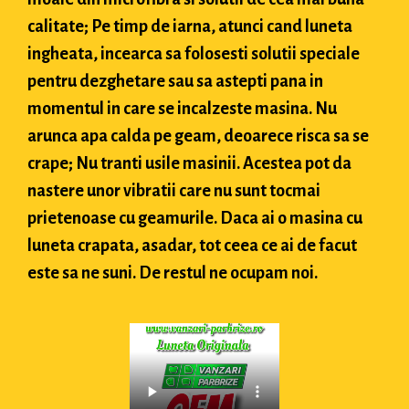
calitate; Pe timp de iarna, atunci cand luneta
ingheata, incearca sa folosesti solutii speciale
pentru dezghetare sau sa astepti pana in
momentul in care se incalzeste masina. Nu
arunca apa calda pe geam, deoarece risca sa se
crape; Nu tranti usile masinii. Acestea pot da
nastere unor vibratii care nu sunt tocmai
prietenoase cu geamurile. Daca ai o masina cu
luneta crapata, asadar, tot ceea ce ai de facut
este sa ne suni. De restul ne ocupam noi.