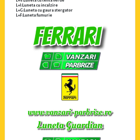
L+V:Luneta cu tenta verde
L+I:Luneta cu incalzire
L+G:Luneta cu gaura stergator
L+F:Luneta fumurie