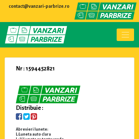
contact@vanzari-parbrize.ro
Nr : 1594452821
Distribuie :
Abrevieri lunete:
L:Luneta auto clara