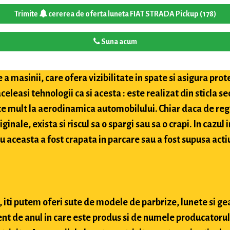
Trimite
cererea de oferta luneta FIAT STRADA Pickup (178)
Suna acum
a masinii, care ofera vizibilitate in spate si asigura pro
celeasi tehnologii ca si acesta : este realizat din sticla 
te mult la aerodinamica automobilului. Chiar daca de reg
inale, exista si riscul sa o spargi sau sa o crapi. In cazul 
u aceasta a fost crapata in parcare sau a fost supusa actiu
 iti putem oferi sute de modele de parbrize, lunete si ge
nt de anul in care este produs si de numele producatorului