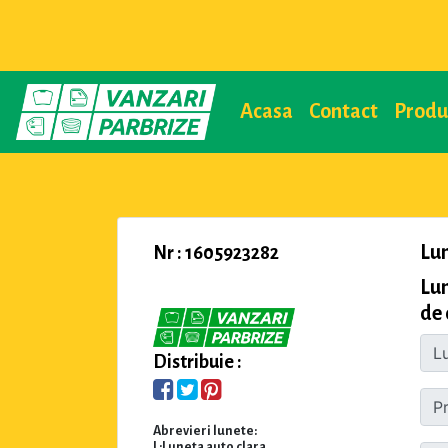
Acasa
Contact
Prod
Lu
Nr : 1605923282
Lun
de 
Distribuie :
Abrevieri lunete:
L:Luneta auto clara