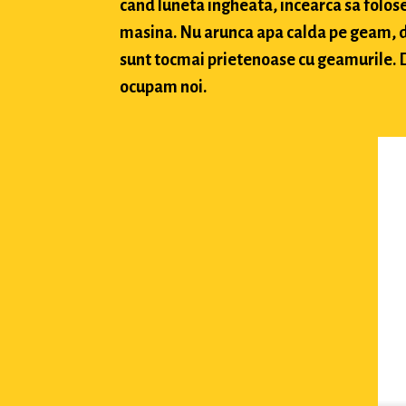
cand luneta ingheata, incearca sa folose
masina. Nu arunca apa calda pe geam, deo
sunt tocmai prietenoase cu geamurile. Da
ocupam noi.