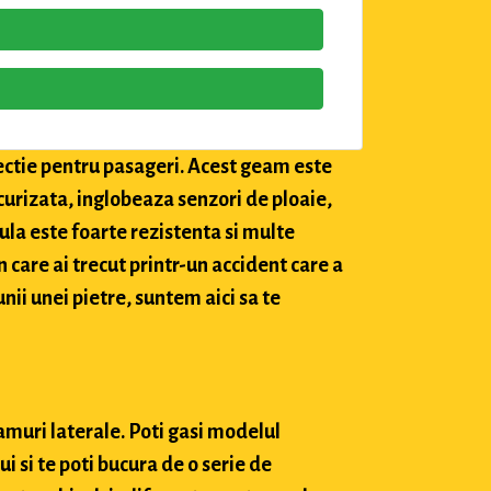
tectie pentru pasageri. Acest geam este
securizata, inglobeaza senzori de ploaie,
ula este foarte rezistenta si multe
in care ai trecut printr-un accident care a
nii unei pietre, suntem aici sa te
amuri laterale. Poti gasi modelul
 si te poti bucura de o serie de