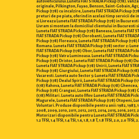
autovehiculului.Luneta FIAT STRADA Pickup (178). vanzar
originale, Pilkington, Fuyao, Benson, Saint-Gobain, Agc
Pickup (178) cu incalzire, Luneta FIAT STRADA Pickup (17
preturi de pe piata, oferind in acelasi timp servicii de
si Livreaza Luneta FIAT STRADA Pickup (178) in Bucuresti Se
Livram si montam la domiciliul clientului in Bucuresti si
Luneta FIAT STRADA Pickup (178) Baneasa, Luneta FIAT S
FIAT STRADA Pickup (178) Dorobanti, Luneta FIAT STRADA 
Pickup (178) Floreasca, Luneta FIAT STRADA Pickup (178)
Romana. Luneta FIAT STRADA Pickup (178) sector 2: Lunet
FIAT STRADA Pickup (178) Obor, Luneta FIAT STRADA Picku
Pickup (178) Vatra Luminoasa. Luneta FIAT STRADA Pickup
Pickup (178) Dristor, Luneta FIAT STRADA Pickup (178) Du
Luneta FIAT STRADA Pickup (178) Unirii, Luneta FIAT STR
Pickup (178) Giurgiului, Luneta FIAT STRADA Pickup (178
Vacaresti. Luneta auto Sector 5: Luneta FIAT STRADA Pic
Pickup (178) Dealul Spirii, Luneta FIAT STRADA Pickup (
(178) Rahova, Luneta FIAT STRADA Pickup (178) Ghencea,
Pickup (178) Crangasi, Luneta FIAT STRADA Pickup (178)
(178) Militari. Luneta auto Ilfov: Luneta FIAT STRADA Pi
Magurele, Luneta FIAT STRADA Pickup (178) Otopeni, Lun
Voluntari. Produse disponibile pentru anii: 1982, 1983, 198
2008, 2009, 2010, 2011, 2012, 2013, 2014, 2015, 2016, 2017, 
Motorizari disponibile pentru Luneta FIAT STRADA Pickup (178) : 
1.2 TFSI, 1.4 TFSI, 1.4 TSI, 1.6, 1.8, 1.8 T, 1.8 TFSI, 2.0, 2.0 TFSI, 2