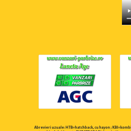
Abrevieri uzuale: HTB=hatchback, cu hayon ; KBI=kombi,