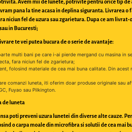
trivita. Avem mii de lunete, potrivite pentru orice tip de
livram pana la tine acasa in deplina siguranta. Livrarea 
ara niciun fel de uzura sau zgarietura. Dupa ce am livrat-
 sau in Bucuresti;
livrare te vei putea bucura de o serie de avantaje:
oarte multi bani pe care i-ai pierde mergand cu masina in se
cta, fara niciun fel de zgarietura;
tent, folosind materiale de cea mai buna calitate. Din acest 
are comanzi luneta, iti oferim doar produse originale sau a
GC, Fuyao sau Pilkington.
a de luneta
nsa poti preveni uzura lunetei din diverse alte cauze. Pen
osind o carpa moale din microfibra si solutii de cea mai bu