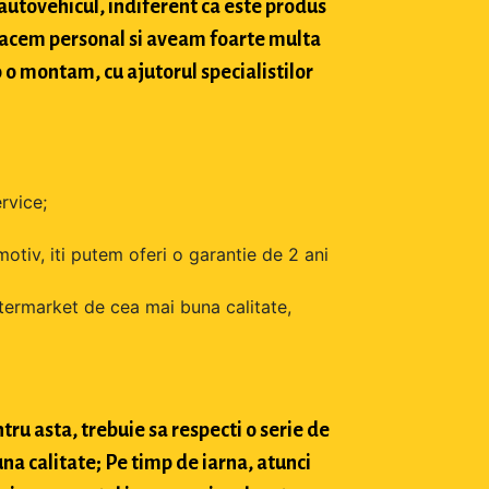
 autovehicul, indiferent ca este produs
o facem personal si aveam foarte multa
o o montam, cu ajutorul specialistilor
rvice;
motiv, iti putem oferi o garantie de 2 ani
ftermarket de cea mai buna calitate,
tru asta, trebuie sa respecti o serie de
na calitate; Pe timp de iarna, atunci