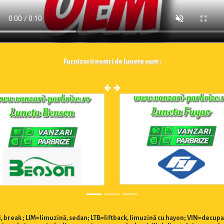
Furnizorii nostri de lunete sunt :
 break ; LIM=limuzină, sedan; LTB=liftback, limuzină cu hayon; VIN=decupa