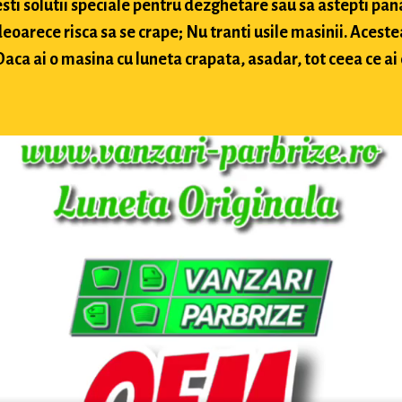
sti solutii speciale pentru dezghetare sau sa astepti pan
arece risca sa se crape; Nu tranti usile masinii. Acestea
ca ai o masina cu luneta crapata, asadar, tot ceea ce ai d