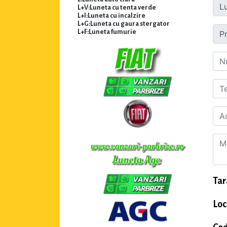
L+V:Luneta cu tenta verde
L+I:Luneta cu incalzire
L+G:Luneta cu gaura stergator
L+F:Luneta fumurie
Tar
Loc