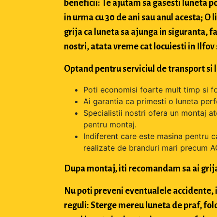
beneficii: Te ajutam sa gasesti luneta po
in urma cu 30 de ani sau anul acesta; O 
grija ca luneta sa ajunga in siguranta, f
nostri, atata vreme cat locuiesti in Ilfov
Optand pentru serviciul de transport si 
Poti economisi foarte mult timp si f
Ai garantia ca primesti o luneta perfe
Specialistii nostri ofera un montaj a
pentru montaj.
Indiferent care este masina pentru c
realizate de branduri mari precum A
Dupa montaj, iti recomandam sa ai grij
Nu poti preveni eventualele accidente, i
reguli: Sterge mereu luneta de praf, fol