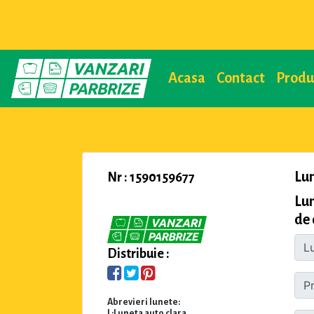
Acasa
Contact
Prod
Lu
Nr : 1590159677
Lu
de 
Distribuie :
Abrevieri lunete:
L:Luneta auto clara