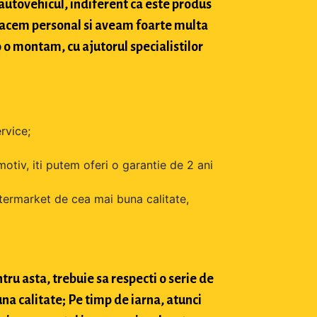
 autovehicul, indiferent ca este produs
o facem personal si aveam foarte multa
o o montam, cu ajutorul specialistilor
rvice;
motiv, iti putem oferi o garantie de 2 ani
ftermarket de cea mai buna calitate,
tru asta, trebuie sa respecti o serie de
na calitate; Pe timp de iarna, atunci