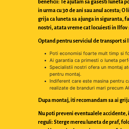
beneficii: Te ajutam sa gasesti luneta po
in urma cu 30 de ani sau anul acesta; O 
grija ca luneta sa ajunga in siguranta, f
nostri, atata vreme cat locuiesti in Ilfov
Optand pentru serviciul de transport si 
Poti economisi foarte mult timp si f
Ai garantia ca primesti o luneta perfe
Specialistii nostri ofera un montaj a
pentru montaj.
Indiferent care este masina pentru c
realizate de branduri mari precum A
Dupa montaj, iti recomandam sa ai grij
Nu poti preveni eventualele accidente, i
reguli: Sterge mereu luneta de praf, fol