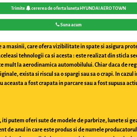
Trimite
cererea de oferta luneta HYUNDAI AERO TOWN
Suna acum
a masinii, care ofera vizibilitate in spate si asigura pro
celeasi tehnologii ca si acesta : este realizat din sticla 
te mult la aerodinamica automobilului. Chiar daca de reg
inale, exista si riscul sa o spargi sau sa o crapi. In cazul 
u aceasta a fost crapata in parcare sau a fost supusa actiu
 iti putem oferi sute de modele de parbrize, lunete si ge
nt de anul in care este produs si de numele producatorului