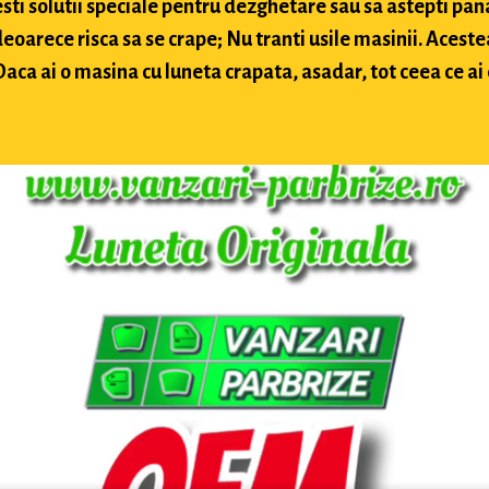
sti solutii speciale pentru dezghetare sau sa astepti pan
arece risca sa se crape; Nu tranti usile masinii. Acestea
ca ai o masina cu luneta crapata, asadar, tot ceea ce ai d