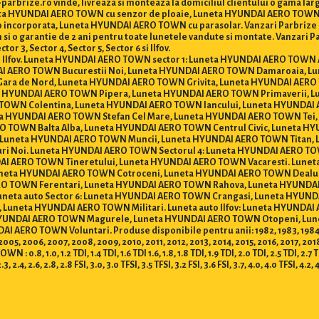
rbrize.ro vinde, livreaza si monteaza la domiciliul clientului o gama l
 Luneta HYUNDAI AERO TOWN cu senzor de ploaie, Luneta HYUNDAI AERO TO
incorporata, Luneta HYUNDAI AERO TOWN cu parasolar. Vanzari Parbrize Buc
cum si o garantie de 2 ani pentru toate lunetele vandute si montate. Vanzari
 3, Sector 4, Sector 5, Sector 6 si Ilfov.
ti si Ilfov. Luneta HYUNDAI AERO TOWN sector 1: Luneta HYUNDAI AERO TOWN
I AERO TOWN Bucurestii Noi, Luneta HYUNDAI AERO TOWN Damaroaia, L
ra de Nord, Luneta HYUNDAI AERO TOWN Grivita, Luneta HYUNDAI AERO
ta HYUNDAI AERO TOWN Pipera, Luneta HYUNDAI AERO TOWN Primaverii, 
TOWN Colentina, Luneta HYUNDAI AERO TOWN Iancului, Luneta HYUNDAI
a HYUNDAI AERO TOWN Stefan Cel Mare, Luneta HYUNDAI AERO TOWN Tei,
 TOWN Balta Alba, Luneta HYUNDAI AERO TOWN Centrul Civic, Luneta H
 Luneta HYUNDAI AERO TOWN Muncii, Luneta HYUNDAI AERO TOWN Titan, 
i Noi. Luneta HYUNDAI AERO TOWN Sectorul 4: Luneta HYUNDAI AERO TO
I AERO TOWN Tineretului, Luneta HYUNDAI AERO TOWN Vacaresti. Luneta
neta HYUNDAI AERO TOWN Cotroceni, Luneta HYUNDAI AERO TOWN Dealul S
RO TOWN Ferentari, Luneta HYUNDAI AERO TOWN Rahova, Luneta HYUND
Luneta auto Sector 6: Luneta HYUNDAI AERO TOWN Crangasi, Luneta HY
, Luneta HYUNDAI AERO TOWN Militari. Luneta auto Ilfov: Luneta HYUND
 HYUNDAI AERO TOWN Magurele, Luneta HYUNDAI AERO TOWN Otopeni, Lun
O TOWN Voluntari. Produse disponibile pentru anii: 1982, 1983, 1984, 1985, 
 2005, 2006, 2007, 2008, 2009, 2010, 2011, 2012, 2013, 2014, 2015, 2016, 2017, 201
.0, 1.2 TDI, 1.4 TDI, 1.6 TDI 1.6, 1.8, 1.8 TDI, 1.9 TDI, 2.0 TDI, 2.5 TDI, 2.7 TDI, 3
2.3, 2.4, 2.6, 2.8, 2.8 FSI, 3.0, 3.0 TFSI, 3.5 TFSI, 3.2 FSI, 3.6 FSI, 3.7, 4.0, 4.0 TFSI, 4.2, 