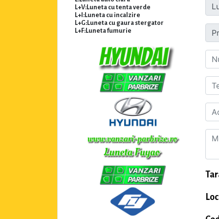
L+V:Luneta cu tenta verde
L+I:Luneta cu incalzire
L+G:Luneta cu gaura stergator
L+F:Luneta fumurie
Tar
Loc