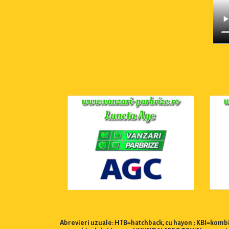
Abrevieri uzuale: HTB=hatchback, cu hayon ; KBI=kombi,