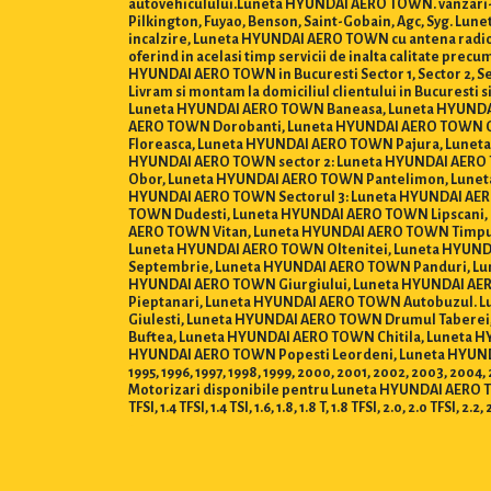
autovehiculului.Luneta HYUNDAI AERO TOWN. vanzari-pa
Pilkington, Fuyao, Benson, Saint-Gobain, Agc, Syg.
incalzire, Luneta HYUNDAI AERO TOWN cu antena radio 
oferind in acelasi timp servicii de inalta calitate pre
HYUNDAI AERO TOWN in Bucuresti Sector 1, Sector 2, Sector
Livram si montam la domiciliul clientului in Bucures
Luneta HYUNDAI AERO TOWN Baneasa, Luneta HYUNDA
AERO TOWN Dorobanti, Luneta HYUNDAI AERO TOWN Ga
Floreasca, Luneta HYUNDAI AERO TOWN Pajura, Lune
HYUNDAI AERO TOWN sector 2: Luneta HYUNDAI AERO 
Obor, Luneta HYUNDAI AERO TOWN Pantelimon, Lunet
HYUNDAI AERO TOWN Sectorul 3: Luneta HYUNDAI AERO
TOWN Dudesti, Luneta HYUNDAI AERO TOWN Lipscani,
AERO TOWN Vitan, Luneta HYUNDAI AERO TOWN Timpur
Luneta HYUNDAI AERO TOWN Oltenitei, Luneta HYUNDA
Septembrie, Luneta HYUNDAI AERO TOWN Panduri, Lu
HYUNDAI AERO TOWN Giurgiului, Luneta HYUNDAI AE
Pieptanari, Luneta HYUNDAI AERO TOWN Autobuzul. 
Giulesti, Luneta HYUNDAI AERO TOWN Drumul Taberei
Buftea, Luneta HYUNDAI AERO TOWN Chitila, Luneta
HYUNDAI AERO TOWN Popesti Leordeni, Luneta HYUNDAI AER
1995, 1996, 1997, 1998, 1999, 2000, 2001, 2002, 2003, 2004,
Motorizari disponibile pentru Luneta HYUNDAI AERO TOWN : 0.8, 1
TFSI, 1.4 TFSI, 1.4 TSI, 1.6, 1.8, 1.8 T, 1.8 TFSI, 2.0, 2.0 TFSI, 2.2, 