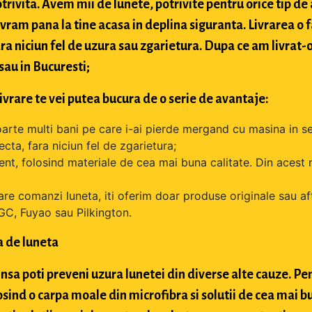
trivita. Avem mii de lunete, potrivite pentru orice tip de
livram pana la tine acasa in deplina siguranta. Livrarea 
ara niciun fel de uzura sau zgarietura. Dupa ce am livrat-
 sau in Bucuresti;
livrare te vei putea bucura de o serie de avantaje:
oarte multi bani pe care i-ai pierde mergand cu masina in se
cta, fara niciun fel de zgarietura;
tent, folosind materiale de cea mai buna calitate. Din acest 
are comanzi luneta, iti oferim doar produse originale sau a
GC, Fuyao sau Pilkington.
a de luneta
nsa poti preveni uzura lunetei din diverse alte cauze. Pen
osind o carpa moale din microfibra si solutii de cea mai bu