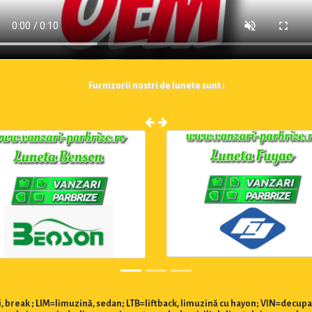
Furnizorii nostri de lunete sunt :
 break ; LIM=limuzină, sedan; LTB=liftback, limuzină cu hayon; VIN=decupa