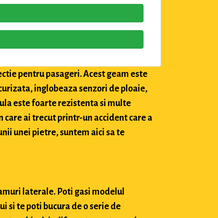
tectie pentru pasageri. Acest geam este
securizata, inglobeaza senzori de ploaie,
ula este foarte rezistenta si multe
in care ai trecut printr-un accident care a
nii unei pietre, suntem aici sa te
amuri laterale. Poti gasi modelul
 si te poti bucura de o serie de