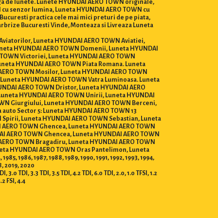
arga de lunete. Lunete HYUNDAI AERO TOWN originale,
WN cu senzor lumina, Luneta HYUNDAI AERO TOWN cu
uresti practica cele mai mici preturi de pe piata,
 Parbrize Bucuresti Vinde, Monteaza si Livreaza Luneta
 Aviatorilor, Luneta HYUNDAI AERO TOWN Aviatiei,
uneta HYUNDAI AERO TOWN Domenii, Luneta HYUNDAI
 TOWN Victoriei, Luneta HYUNDAI AERO TOWN
Luneta HYUNDAI AERO TOWN Piata Romana. Luneta
 AERO TOWN Mosilor, Luneta HYUNDAI AERO TOWN
 Luneta HYUNDAI AERO TOWN Vatra Luminoasa. Luneta
YUNDAI AERO TOWN Dristor, Luneta HYUNDAI AERO
Luneta HYUNDAI AERO TOWN Unirii, Luneta HYUNDAI
WN Giurgiului, Luneta HYUNDAI AERO TOWN Berceni,
 auto Sector 5: Luneta HYUNDAI AERO TOWN 13
pirii, Luneta HYUNDAI AERO TOWN Sebastian, Luneta
AI AERO TOWN Ghencea, Luneta HYUNDAI AERO TOWN
UNDAI AERO TOWN Ghencea, Luneta HYUNDAI AERO TOWN
AI AERO TOWN Bragadiru, Luneta HYUNDAI AERO TOWN
eta HYUNDAI AERO TOWN Oras Pantelimon, Luneta
1986, 1987, 1988, 1989, 1990, 1991, 1992, 1993, 1994,
8, 2019, 2020
.0 TDI, 3.3 TDI, 3.5 TDI, 4.2 TDI, 6.0 TDI, 2.0, 1.0 TFSI, 1.2
4.2 FSI, 4.4