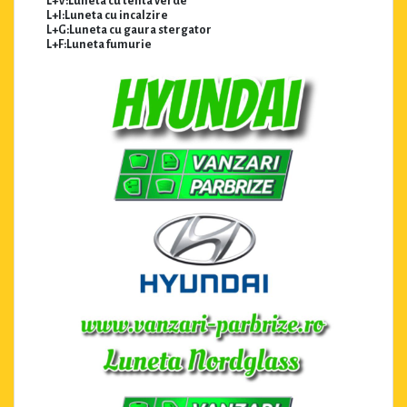
L+V:Luneta cu tenta verde
L+I:Luneta cu incalzire
L+G:Luneta cu gaura stergator
L+F:Luneta fumurie