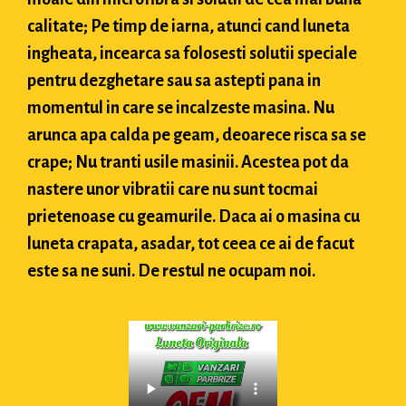
calitate; Pe timp de iarna, atunci cand luneta
ingheata, incearca sa folosesti solutii speciale
pentru dezghetare sau sa astepti pana in
momentul in care se incalzeste masina. Nu
arunca apa calda pe geam, deoarece risca sa se
crape; Nu tranti usile masinii. Acestea pot da
nastere unor vibratii care nu sunt tocmai
prietenoase cu geamurile. Daca ai o masina cu
luneta crapata, asadar, tot ceea ce ai de facut
este sa ne suni. De restul ne ocupam noi.