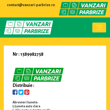
contact@vanzari-parbrize.ro
Nr : 1589982758
Distribuie :
Abrevieri lunete:
L:Luneta auto clara