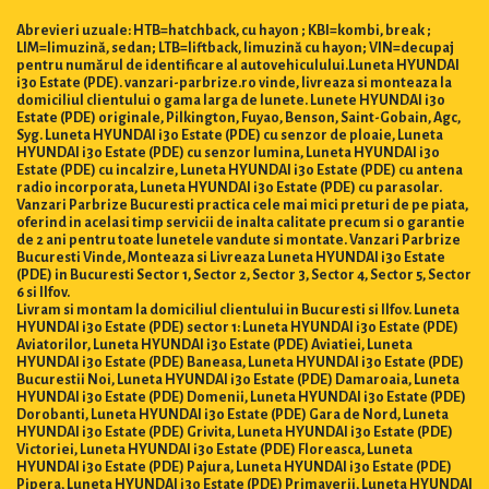
Abrevieri uzuale: HTB=hatchback, cu hayon ; KBI=kombi, break ;
LIM=limuzină, sedan; LTB=liftback, limuzină cu hayon; VIN=decupaj
pentru numărul de identificare al autovehiculului.Luneta HYUNDAI
i30 Estate (PDE). vanzari-parbrize.ro vinde, livreaza si monteaza la
domiciliul clientului o gama larga de lunete. Lunete HYUNDAI i30
Estate (PDE) originale, Pilkington, Fuyao, Benson, Saint-Gobain, Agc,
Syg. Luneta HYUNDAI i30 Estate (PDE) cu senzor de ploaie, Luneta
HYUNDAI i30 Estate (PDE) cu senzor lumina, Luneta HYUNDAI i30
Estate (PDE) cu incalzire, Luneta HYUNDAI i30 Estate (PDE) cu antena
radio incorporata, Luneta HYUNDAI i30 Estate (PDE) cu parasolar.
Vanzari Parbrize Bucuresti practica cele mai mici preturi de pe piata,
oferind in acelasi timp servicii de inalta calitate precum si o garantie
de 2 ani pentru toate lunetele vandute si montate. Vanzari Parbrize
Bucuresti Vinde, Monteaza si Livreaza Luneta HYUNDAI i30 Estate
(PDE) in Bucuresti Sector 1, Sector 2, Sector 3, Sector 4, Sector 5, Sector
6 si Ilfov.
Livram si montam la domiciliul clientului in Bucuresti si Ilfov. Luneta
HYUNDAI i30 Estate (PDE) sector 1: Luneta HYUNDAI i30 Estate (PDE)
Aviatorilor, Luneta HYUNDAI i30 Estate (PDE) Aviatiei, Luneta
HYUNDAI i30 Estate (PDE) Baneasa, Luneta HYUNDAI i30 Estate (PDE)
Bucurestii Noi, Luneta HYUNDAI i30 Estate (PDE) Damaroaia, Luneta
HYUNDAI i30 Estate (PDE) Domenii, Luneta HYUNDAI i30 Estate (PDE)
Dorobanti, Luneta HYUNDAI i30 Estate (PDE) Gara de Nord, Luneta
HYUNDAI i30 Estate (PDE) Grivita, Luneta HYUNDAI i30 Estate (PDE)
Victoriei, Luneta HYUNDAI i30 Estate (PDE) Floreasca, Luneta
HYUNDAI i30 Estate (PDE) Pajura, Luneta HYUNDAI i30 Estate (PDE)
Pipera, Luneta HYUNDAI i30 Estate (PDE) Primaverii, Luneta HYUNDAI