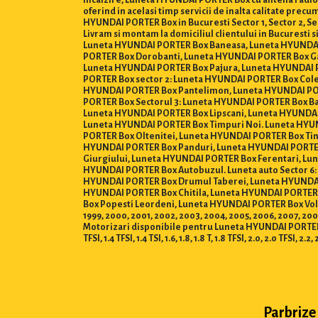
incalzire, Luneta HYUNDAI PORTER Box cu antena radio 
oferind in acelasi timp servicii de inalta calitate pre
HYUNDAI PORTER Box in Bucuresti Sector 1, Sector 2, Sector
Livram si montam la domiciliul clientului in Bucuresti
Luneta HYUNDAI PORTER Box Baneasa, Luneta HYUNDAI
PORTER Box Dorobanti, Luneta HYUNDAI PORTER Box Ga
Luneta HYUNDAI PORTER Box Pajura, Luneta HYUNDAI 
PORTER Box sector 2: Luneta HYUNDAI PORTER Box Col
HYUNDAI PORTER Box Pantelimon, Luneta HYUNDAI POR
PORTER Box Sectorul 3: Luneta HYUNDAI PORTER Box Ba
Luneta HYUNDAI PORTER Box Lipscani, Luneta HYUNDAI
Luneta HYUNDAI PORTER Box Timpuri Noi. Luneta HYUN
PORTER Box Oltenitei, Luneta HYUNDAI PORTER Box Tin
HYUNDAI PORTER Box Panduri, Luneta HYUNDAI PORTER 
Giurgiului, Luneta HYUNDAI PORTER Box Ferentari, L
HYUNDAI PORTER Box Autobuzul. Luneta auto Sector 6
HYUNDAI PORTER Box Drumul Taberei, Luneta HYUNDAI P
HYUNDAI PORTER Box Chitila, Luneta HYUNDAI PORTER
Box Popesti Leordeni, Luneta HYUNDAI PORTER Box Voluntari
1999, 2000, 2001, 2002, 2003, 2004, 2005, 2006, 2007, 2008,
Motorizari disponibile pentru Luneta HYUNDAI PORTER Box : 0.8, 
TFSI, 1.4 TFSI, 1.4 TSI, 1.6, 1.8, 1.8 T, 1.8 TFSI, 2.0, 2.0 TFSI, 2.2, 
Parbrize