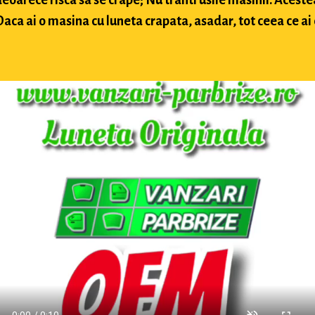
ca ai o masina cu luneta crapata, asadar, tot ceea ce ai d