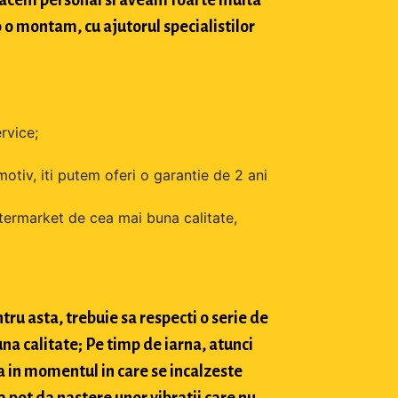
o o montam, cu ajutorul specialistilor
rvice;
motiv, iti putem oferi o garantie de 2 ani
ftermarket de cea mai buna calitate,
tru asta, trebuie sa respecti o serie de
na calitate; Pe timp de iarna, atunci
a in momentul in care se incalzeste
 pot da nastere unor vibratii care nu