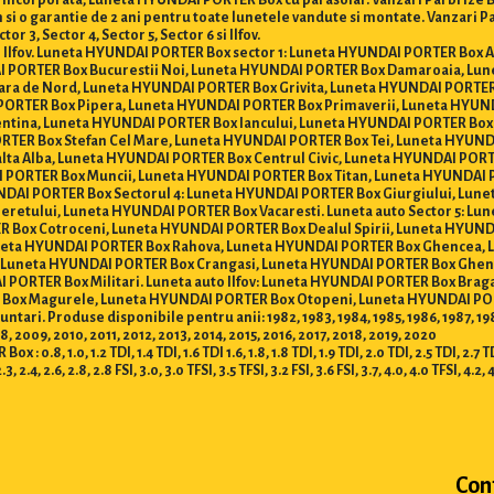
incorporata, Luneta HYUNDAI PORTER Box cu parasolar. Vanzari Parbrize Buc
cum si o garantie de 2 ani pentru toate lunetele vandute si montate. Vanzari
 3, Sector 4, Sector 5, Sector 6 si Ilfov.
 si Ilfov. Luneta HYUNDAI PORTER Box sector 1: Luneta HYUNDAI PORTER Box 
 PORTER Box Bucurestii Noi, Luneta HYUNDAI PORTER Box Damaroaia, Lu
ra de Nord, Luneta HYUNDAI PORTER Box Grivita, Luneta HYUNDAI PORTER 
PORTER Box Pipera, Luneta HYUNDAI PORTER Box Primaverii, Luneta HYUN
entina, Luneta HYUNDAI PORTER Box Iancului, Luneta HYUNDAI PORTER Box
TER Box Stefan Cel Mare, Luneta HYUNDAI PORTER Box Tei, Luneta HYUND
lta Alba, Luneta HYUNDAI PORTER Box Centrul Civic, Luneta HYUNDAI PORT
 PORTER Box Muncii, Luneta HYUNDAI PORTER Box Titan, Luneta HYUNDAI P
DAI PORTER Box Sectorul 4: Luneta HYUNDAI PORTER Box Giurgiului, Lun
eretului, Luneta HYUNDAI PORTER Box Vacaresti. Luneta auto Sector 5: L
Box Cotroceni, Luneta HYUNDAI PORTER Box Dealul Spirii, Luneta HYUND
uneta HYUNDAI PORTER Box Rahova, Luneta HYUNDAI PORTER Box Ghencea, 
: Luneta HYUNDAI PORTER Box Crangasi, Luneta HYUNDAI PORTER Box Ghenc
ORTER Box Militari. Luneta auto Ilfov: Luneta HYUNDAI PORTER Box Brag
 Box Magurele, Luneta HYUNDAI PORTER Box Otopeni, Luneta HYUNDAI PO
. Produse disponibile pentru anii: 1982, 1983, 1984, 1985, 1986, 1987, 1988, 19
 2009, 2010, 2011, 2012, 2013, 2014, 2015, 2016, 2017, 2018, 2019, 2020
1.0, 1.2 TDI, 1.4 TDI, 1.6 TDI 1.6, 1.8, 1.8 TDI, 1.9 TDI, 2.0 TDI, 2.5 TDI, 2.7 TDI, 3
2.3, 2.4, 2.6, 2.8, 2.8 FSI, 3.0, 3.0 TFSI, 3.5 TFSI, 3.2 FSI, 3.6 FSI, 3.7, 4.0, 4.0 TFSI, 4.2, 
Con