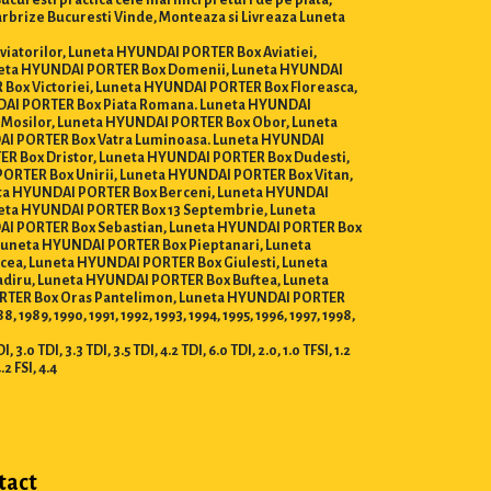
uresti practica cele mai mici preturi de pe piata,
 Parbrize Bucuresti Vinde, Monteaza si Livreaza Luneta
Aviatorilor, Luneta HYUNDAI PORTER Box Aviatiei,
neta HYUNDAI PORTER Box Domenii, Luneta HYUNDAI
Box Victoriei, Luneta HYUNDAI PORTER Box Floreasca,
DAI PORTER Box Piata Romana. Luneta HYUNDAI
 Mosilor, Luneta HYUNDAI PORTER Box Obor, Luneta
AI PORTER Box Vatra Luminoasa. Luneta HYUNDAI
ER Box Dristor, Luneta HYUNDAI PORTER Box Dudesti,
ORTER Box Unirii, Luneta HYUNDAI PORTER Box Vitan,
eta HYUNDAI PORTER Box Berceni, Luneta HYUNDAI
uneta HYUNDAI PORTER Box 13 Septembrie, Luneta
AI PORTER Box Sebastian, Luneta HYUNDAI PORTER Box
Luneta HYUNDAI PORTER Box Pieptanari, Luneta
ea, Luneta HYUNDAI PORTER Box Giulesti, Luneta
adiru, Luneta HYUNDAI PORTER Box Buftea, Luneta
RTER Box Oras Pantelimon, Luneta HYUNDAI PORTER
89, 1990, 1991, 1992, 1993, 1994, 1995, 1996, 1997, 1998,
.0 TDI, 3.3 TDI, 3.5 TDI, 4.2 TDI, 6.0 TDI, 2.0, 1.0 TFSI, 1.2
4.2 FSI, 4.4
tact