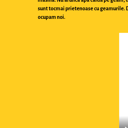
sunt tocmai prietenoase cu geamurile. Da
ocupam noi.