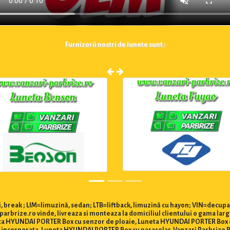
Furnizorii nostri de lunete sunt :
 break ; LIM=limuzină, sedan; LTB=liftback, limuzină cu hayon; VIN=decupa
rbrize.ro vinde, livreaza si monteaza la domiciliul clientului o gama la
uneta HYUNDAI PORTER Box cu senzor de ploaie, Luneta HYUNDAI PORTER Bo