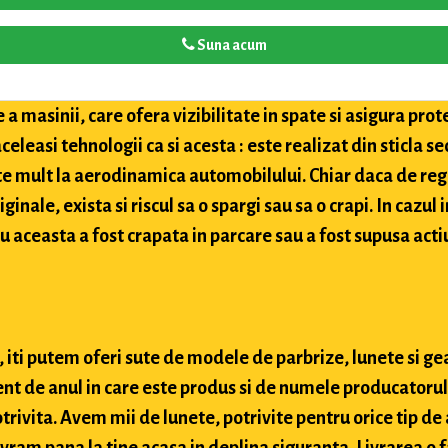
Suna acum
a masinii, care ofera vizibilitate in spate si asigura pro
celeasi tehnologii ca si acesta : este realizat din sticla 
te mult la aerodinamica automobilului. Chiar daca de reg
inale, exista si riscul sa o spargi sau sa o crapi. In cazul 
u aceasta a fost crapata in parcare sau a fost supusa actiu
 iti putem oferi sute de modele de parbrize, lunete si ge
nt de anul in care este produs si de numele producatorului
trivita. Avem mii de lunete, potrivite pentru orice tip de
livram pana la tine acasa in deplina siguranta. Livrarea 