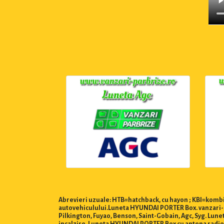
Abrevieri uzuale: HTB=hatchback, cu hayon ; KBI=kombi,
autovehiculului.Luneta HYUNDAI PORTER Box. vanzari-pa
Pilkington, Fuyao, Benson, Saint-Gobain, Agc, Syg. L