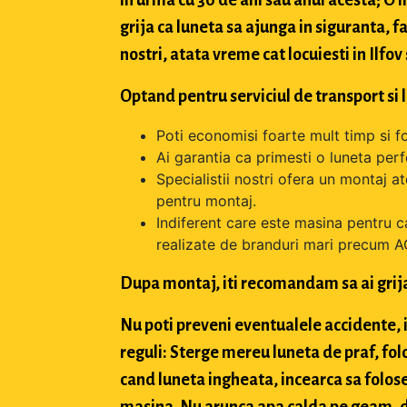
grija ca luneta sa ajunga in siguranta, f
nostri, atata vreme cat locuiesti in Ilfov
Optand pentru serviciul de transport si 
Poti economisi foarte mult timp si f
Ai garantia ca primesti o luneta perfe
Specialistii nostri ofera un montaj a
pentru montaj.
Indiferent care este masina pentru c
realizate de branduri mari precum A
Dupa montaj, iti recomandam sa ai grij
Nu poti preveni eventualele accidente, i
reguli: Sterge mereu luneta de praf, fol
cand luneta ingheata, incearca sa folose
masina. Nu arunca apa calda pe geam, deo