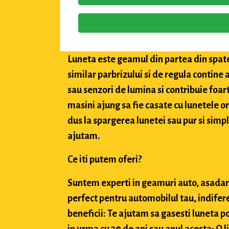
Luneta este geamul din partea din spate 
similar parbrizului si de regula contine a
sau senzori de lumina si contribuie foar
masini ajung sa fie casate cu lunetele orig
dus la spargerea lunetei sau pur si simpl
ajutam.
Ce iti putem oferi?
Suntem experti in geamuri auto, asadar,
perfect pentru automobilul tau, indifere
beneficii: Te ajutam sa gasesti luneta po
in urma cu 30 de ani sau anul acesta; O 