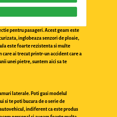
tectie pentru pasageri. Acest geam este
securizata, inglobeaza senzori de ploaie,
ula este foarte rezistenta si multe
in care ai trecut printr-un accident care a
nii unei pietre, suntem aici sa te
amuri laterale. Poti gasi modelul
 si te poti bucura de o serie de
 autovehicul, indiferent ca este produs
o facem personal si aveam foarte multa