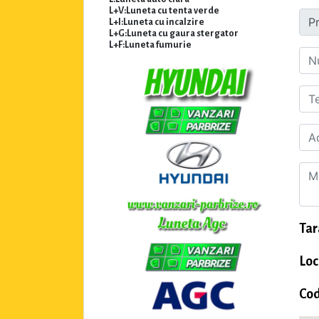
L+V:Luneta cu tenta verde
L+I:Luneta cu incalzire
L+G:Luneta cu gaura stergator
L+F:Luneta fumurie
Tar
Loc
Cod