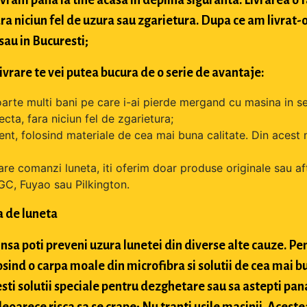
ara niciun fel de uzura sau zgarietura. Dupa ce am livrat-
 sau in Bucuresti;
livrare te vei putea bucura de o serie de avantaje:
oarte multi bani pe care i-ai pierde mergand cu masina in se
cta, fara niciun fel de zgarietura;
tent, folosind materiale de cea mai buna calitate. Din acest 
are comanzi luneta, iti oferim doar produse originale sau a
GC, Fuyao sau Pilkington.
a de luneta
nsa poti preveni uzura lunetei din diverse alte cauze. Pen
osind o carpa moale din microfibra si solutii de cea mai bu
sti solutii speciale pentru dezghetare sau sa astepti pan
arece risca sa se crape; Nu tranti usile masinii. Acestea