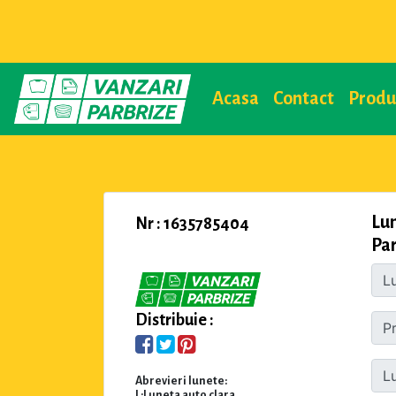
Acasa
Contact
Prod
Lun
Nr : 1635785404
Par
Distribuie :
Abrevieri lunete:
L:Luneta auto clara