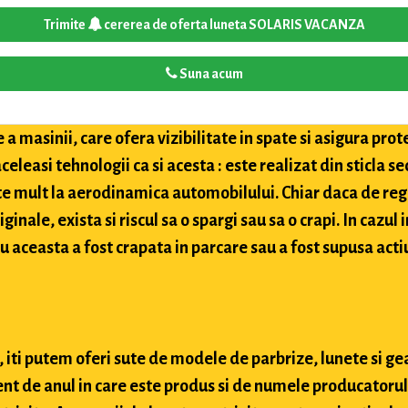
Trimite
cererea de oferta luneta SOLARIS VACANZA
Suna acum
a masinii, care ofera vizibilitate in spate si asigura pro
celeasi tehnologii ca si acesta : este realizat din sticla 
te mult la aerodinamica automobilului. Chiar daca de reg
inale, exista si riscul sa o spargi sau sa o crapi. In cazul 
u aceasta a fost crapata in parcare sau a fost supusa actiu
 iti putem oferi sute de modele de parbrize, lunete si ge
nt de anul in care este produs si de numele producatorului