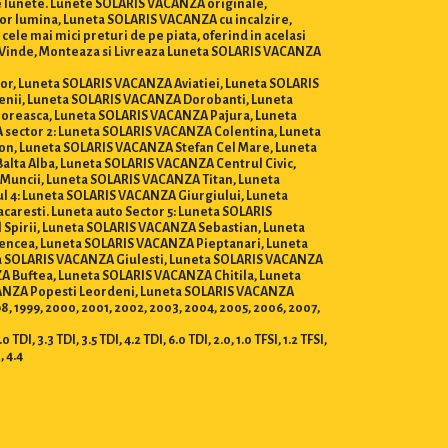
de lunete. Lunete SOLARIS VACANZA originale,
or lumina, Luneta SOLARIS VACANZA cu incalzire,
le mai mici preturi de pe piata, oferind in acelasi
sti Vinde, Monteaza si Livreaza Luneta SOLARIS VACANZA
ilor, Luneta SOLARIS VACANZA Aviatiei, Luneta SOLARIS
nii, Luneta SOLARIS VACANZA Dorobanti, Luneta
loreasca, Luneta SOLARIS VACANZA Pajura, Luneta
sector 2: Luneta SOLARIS VACANZA Colentina, Luneta
n, Luneta SOLARIS VACANZA Stefan Cel Mare, Luneta
lta Alba, Luneta SOLARIS VACANZA Centrul Civic,
Muncii, Luneta SOLARIS VACANZA Titan, Luneta
 4: Luneta SOLARIS VACANZA Giurgiului, Luneta
resti. Luneta auto Sector 5: Luneta SOLARIS
pirii, Luneta SOLARIS VACANZA Sebastian, Luneta
encea, Luneta SOLARIS VACANZA Pieptanari, Luneta
a SOLARIS VACANZA Giulesti, Luneta SOLARIS VACANZA
A Buftea, Luneta SOLARIS VACANZA Chitila, Luneta
ANZA Popesti Leordeni, Luneta SOLARIS VACANZA
998, 1999, 2000, 2001, 2002, 2003, 2004, 2005, 2006, 2007,
DI, 3.3 TDI, 3.5 TDI, 4.2 TDI, 6.0 TDI, 2.0, 1.0 TFSI, 1.2 TFSI,
I, 4.4