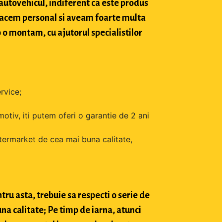
 autovehicul, indiferent ca este produs
o facem personal si aveam foarte multa
o o montam, cu ajutorul specialistilor
rvice;
motiv, iti putem oferi o garantie de 2 ani
ftermarket de cea mai buna calitate,
tru asta, trebuie sa respecti o serie de
na calitate; Pe timp de iarna, atunci