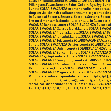
autovehiculului.Luneta SOLARIS VACANZA. vanzari-parbr
Pilkington, Fuyao, Benson, Saint-Gobain, Agc, Syg. Lu
Luneta SOLARIS VACANZA cu antena radio incorporata, Lu
timp servicii de inalta calitate precum si o garantie 
in Bucuresti Sector 1, Sector 2, Sector 3, Sector 4, Sector 5
Livram si montam la domiciliul clientului in Bucuresti
VACANZA Baneasa, Luneta SOLARIS VACANZA Bucurestii
SOLARIS VACANZA Gara de Nord, Luneta SOLARIS VACANZ
SOLARIS VACANZA Pipera, Luneta SOLARIS VACANZA Pri
SOLARIS VACANZA Iancului, Luneta SOLARIS VACANZA M
SOLARIS VACANZA Tei, Luneta SOLARIS VACANZA Vatra L
Luneta SOLARIS VACANZA Dristor, Luneta SOLARIS VACA
SOLARIS VACANZA Unirii, Luneta SOLARIS VACANZA Vita
SOLARIS VACANZA Berceni, Luneta SOLARIS VACANZA Olt
VACANZA 13 Septembrie, Luneta SOLARIS VACANZA Pand
SOLARIS VACANZA Giurgiului, Luneta SOLARIS VACANZA
SOLARIS VACANZA Autobuzul. Luneta auto Sector 6: L
Drumul Taberei, Luneta SOLARIS VACANZA Militari. Lun
SOLARIS VACANZA Magurele, Luneta SOLARIS VACANZA 
Voluntari. Produse disponibile pentru anii: 1982, 1983, 198
2008, 2009, 2010, 2011, 2012, 2013, 2014, 2015, 2016, 2017, 
Motorizari disponibile pentru Luneta SOLARIS VACANZA : 0.8, 1.0,
1.4 TFSI, 1.4 TSI, 1.6, 1.8, 1.8 T, 1.8 TFSI, 2.0, 2.0 TFSI, 2.2, 2.3, 2