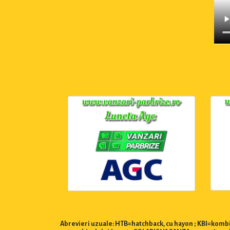
Abrevieri uzuale: HTB=hatchback, cu hayon ; KBI=kombi,