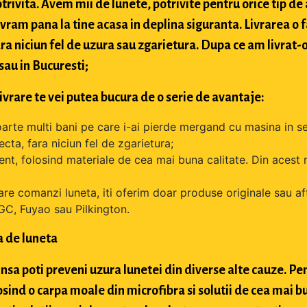
trivita. Avem mii de lunete, potrivite pentru orice tip de
livram pana la tine acasa in deplina siguranta. Livrarea 
ara niciun fel de uzura sau zgarietura. Dupa ce am livrat-
 sau in Bucuresti;
livrare te vei putea bucura de o serie de avantaje:
oarte multi bani pe care i-ai pierde mergand cu masina in se
cta, fara niciun fel de zgarietura;
tent, folosind materiale de cea mai buna calitate. Din acest 
are comanzi luneta, iti oferim doar produse originale sau a
GC, Fuyao sau Pilkington.
a de luneta
nsa poti preveni uzura lunetei din diverse alte cauze. Pen
osind o carpa moale din microfibra si solutii de cea mai bu