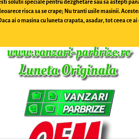
sti solutii speciale pentru dezghetare sau sa astepti pan
arece risca sa se crape; Nu tranti usile masinii. Acestea
ca ai o masina cu luneta crapata, asadar, tot ceea ce ai d