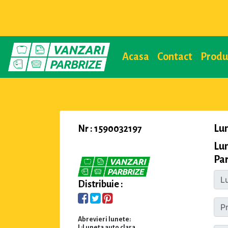
Acasa
Contact
Prod
Lu
Nr : 1590032197
Lu
Par
Distribuie :
Abrevieri lunete:
L:Luneta auto clara