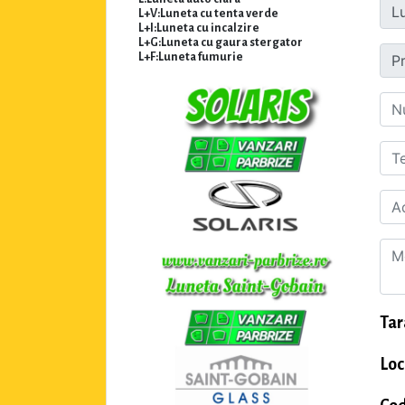
L+V:Luneta cu tenta verde
L+I:Luneta cu incalzire
L+G:Luneta cu gaura stergator
L+F:Luneta fumurie
Tar
Loc