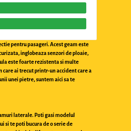
tectie pentru pasageri. Acest geam este
securizata, inglobeaza senzori de ploaie,
ula este foarte rezistenta si multe
in care ai trecut printr-un accident care a
nii unei pietre, suntem aici sa te
amuri laterale. Poti gasi modelul
 si te poti bucura de o serie de