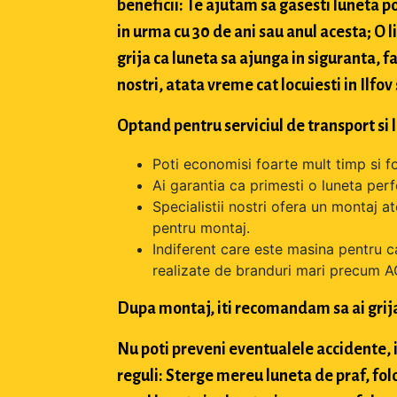
beneficii: Te ajutam sa gasesti luneta po
in urma cu 30 de ani sau anul acesta; O 
grija ca luneta sa ajunga in siguranta, f
nostri, atata vreme cat locuiesti in Ilfov
Optand pentru serviciul de transport si 
Poti economisi foarte mult timp si f
Ai garantia ca primesti o luneta perfe
Specialistii nostri ofera un montaj a
pentru montaj.
Indiferent care este masina pentru c
realizate de branduri mari precum A
Dupa montaj, iti recomandam sa ai grij
Nu poti preveni eventualele accidente, i
reguli: Sterge mereu luneta de praf, fol