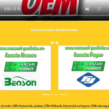
Furnizorii nostri de lunete sunt :
 break ; LIM=limuzină, sedan; LTB=liftback, limuzină cu hayon; VIN=decupa