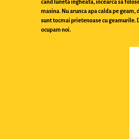
cand luneta ingheata, incearca sa folose
masina. Nu arunca apa calda pe geam, deo
sunt tocmai prietenoase cu geamurile. Da
ocupam noi.