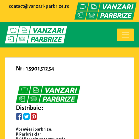
contact@vanzari-parbrize.ro
Nr : 1590151254
Distribuie :
Abrevieri parbrize:
P:Parbriz clar