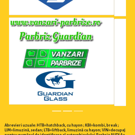
Abrevieri uzuale: HTB=hatchback, cu hayon ; KBI=kombi, break ;
LIM=limuzină, sedan; LTB=liftback, limuzină cu hayon; VIN=decupaj
pentru numărul de identificare al autovehiculului.Parbriz AUDI A4