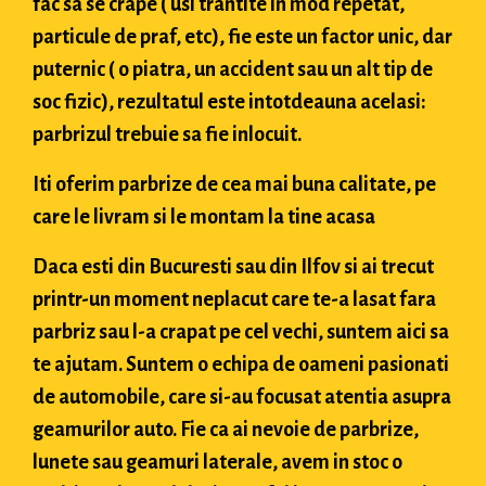
fac sa se crape ( usi trantite in mod repetat,
particule de praf, etc), fie este un factor unic, dar
puternic ( o piatra, un accident sau un alt tip de
soc fizic), rezultatul este intotdeauna acelasi:
parbrizul trebuie sa fie inlocuit.
Iti oferim parbrize de cea mai buna calitate, pe
care le livram si le montam la tine acasa
Daca esti din Bucuresti sau din Ilfov si ai trecut
printr-un moment neplacut care te-a lasat fara
parbriz sau l-a crapat pe cel vechi, suntem aici sa
te ajutam. Suntem o echipa de oameni pasionati
de automobile, care si-au focusat atentia asupra
geamurilor auto. Fie ca ai nevoie de parbrize,
lunete sau geamuri laterale, avem in stoc o