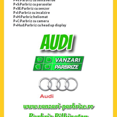
P+V:Parbriz cu tenta verde
P+S:Parbriz cu parasolar
P+SE:Parbriz cu senzor
P+I:Parbriz cu incalzire
P+H:Parbriz heliomat
P+C:Parbriz cu camera
P+Hud:Parbriz cu head up display