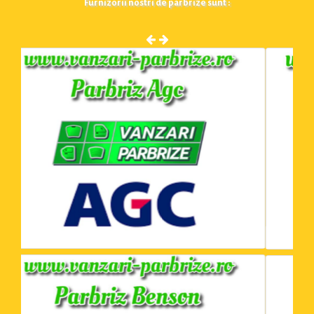
Furnizorii nostri de parbrize sunt :