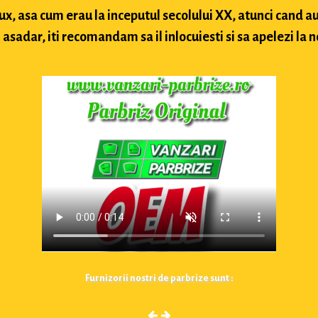
lux, asa cum erau la inceputul secolului XX, atunci cand
sadar, iti recomandam sa il inlocuiesti si sa apelezi la n
Furnizorii nostri de parbrize sunt :