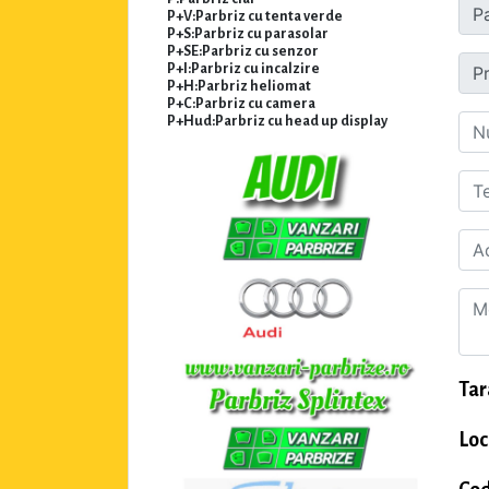
P+V:Parbriz cu tenta verde
P+S:Parbriz cu parasolar
P+SE:Parbriz cu senzor
P+I:Parbriz cu incalzire
P+H:Parbriz heliomat
P+C:Parbriz cu camera
P+Hud:Parbriz cu head up display
Tar
Loc