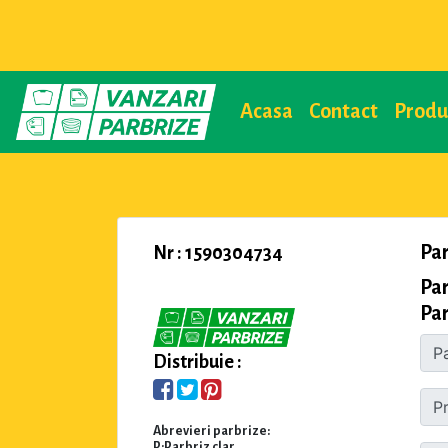
Acasa
Contact
Prod
Par
Nr : 1590304734
Par
Par
Distribuie :
Abrevieri parbrize:
P:Parbriz clar