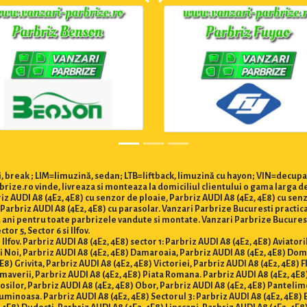
 break ; LIM=limuzină, sedan; LTB=liftback, limuzină cu hayon; VIN=decupa
rize.ro vinde, livreaza si monteaza la domiciliul clientului o gama larga de
iz AUDI A8 (4E2, 4E8) cu senzor de ploaie, Parbriz AUDI A8 (4E2, 4E8) cu senz
Parbriz AUDI A8 (4E2, 4E8) cu parasolar. Vanzari Parbrize Bucuresti practica 
e 2 ani pentru toate parbrizele vandute si montate. Vanzari Parbrize Bucures
tor 5, Sector 6 si Ilfov.
Ilfov. Parbriz AUDI A8 (4E2, 4E8) sector 1: Parbriz AUDI A8 (4E2, 4E8) Aviatori
ii Noi, Parbriz AUDI A8 (4E2, 4E8) Damaroaia, Parbriz AUDI A8 (4E2, 4E8) Dom
8) Grivita, Parbriz AUDI A8 (4E2, 4E8) Victoriei, Parbriz AUDI A8 (4E2, 4E8) 
imaverii, Parbriz AUDI A8 (4E2, 4E8) Piata Romana. Parbriz AUDI A8 (4E2, 4E8)
Mosilor, Parbriz AUDI A8 (4E2, 4E8) Obor, Parbriz AUDI A8 (4E2, 4E8) Pantelim
Luminoasa. Parbriz AUDI A8 (4E2, 4E8) Sectorul 3: Parbriz AUDI A8 (4E2, 4E8) B