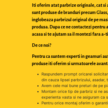
Iti oferim atat parbrize originale, cat 
sunt produse de branduri precum Glass, 
inglobeaza parbrizul original de pe masi
produsa. Dupa ce ne contactezi pentru a 
acasa si te ajutam sa il montezi fara a-ti
De ce noi?
Pentru ca suntem experti in geamuri aut
produse iti oferim si urmatoarele avant
Raspundem prompt oricarei solicitari 
din cauza lipsei parbrizului, asadar,
Avem cele mai bune preturi de pe pi
Montam orice tip de parbriz si ne as
experienta vasta si ne asiguram ca s
Pentru orice montaj oferim o garantie