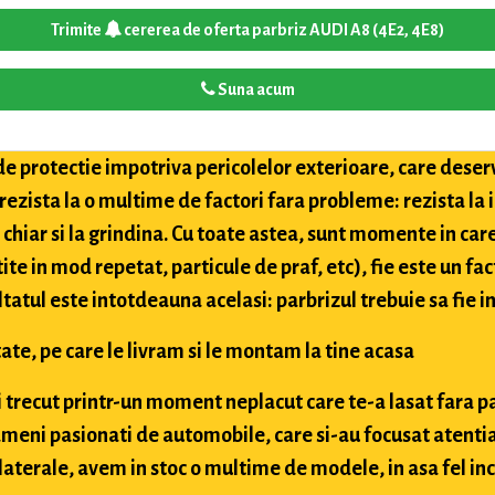
Trimite
cererea de oferta parbriz AUDI A8 (4E2, 4E8)
Suna acum
de protectie impotriva pericolelor exterioare, care deser
 rezista la o multime de factori fara probleme: rezista la
i chiar si la grindina. Cu toate astea, sunt momente in car
tite in mod repetat, particule de praf, etc), fie este un fac
ultatul este intotdeauna acelasi: parbrizul trebuie sa fie in
ate, pe care le livram si le montam la tine acasa
ai trecut printr-un moment neplacut care te-a lasat fara p
meni pasionati de automobile, care si-au focusat atentia
aterale, avem in stoc o multime de modele, in asa fel inc