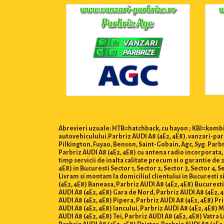
Abrevieri uzuale: HTB=hatchback, cu hayon ; KBI=kombi,
autovehiculului.Parbriz AUDI A8 (4E2, 4E8). vanzari-parb
Pilkington, Fuyao, Benson, Saint-Gobain, Agc, Syg. Parbr
Parbriz AUDI A8 (4E2, 4E8) cu antena radio incorporata, 
timp servicii de inalta calitate precum si o garantie d
4E8) in Bucuresti Sector 1, Sector 2, Sector 3, Sector 4, Sec
Livram si montam la domiciliul clientului in Bucuresti si 
(4E2, 4E8) Baneasa, Parbriz AUDI A8 (4E2, 4E8) Bucurest
AUDI A8 (4E2, 4E8) Gara de Nord, Parbriz AUDI A8 (4E2, 4E
AUDI A8 (4E2, 4E8) Pipera, Parbriz AUDI A8 (4E2, 4E8) Pr
AUDI A8 (4E2, 4E8) Iancului, Parbriz AUDI A8 (4E2, 4E8) 
AUDI A8 (4E2, 4E8) Tei, Parbriz AUDI A8 (4E2, 4E8) Vatra 