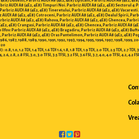
 4E8) Dudesti, Parbriz AUDI A8 (4E2, 4E8) Lipscani, Parbriz AUDI A8 (4E2, 4E8
arbriz AUDI A8 (4E2, 4E8) Timpuri Noi. Parbriz AUDI A8 (4E2, 4E8) Sectorul 4: 
 Parbriz AUDI A8 (4E2, 4E8) Tineretului, Parbriz AUDI A8 (4E2, 4E8) Vacaresti.
AUDI A8 (4E2, 4E8) Cotroceni, Parbriz AUDI A8 (4E2, 4E8) Dealul Spirii, Parb
arbriz AUDI A8 (4E2, 4E8) Rahova, Parbriz AUDI A8 (4E2, 4E8) Ghencea, Parbri
(4E2, 4E8) Crangasi, Parbriz AUDI A8 (4E2, 4E8) Ghencea, Parbriz AUDI A8 (4E
o Ilfov: Parbriz AUDI A8 (4E2, 4E8) Bragadiru, Parbriz AUDI A8 (4E2, 4E8) Buft
, Parbriz AUDI A8 (4E2, 4E8) Oras Pantelimon, Parbriz AUDI A8 (4E2, 4E8) Pop
86, 1987, 1988, 1989, 1990, 1991, 1992, 1993, 1994, 1995, 1996, 1997, 1998, 1999,
2020
.0, 1.2 TDI, 1.4 TDI, 1.6 TDI 1.6, 1.8, 1.8 TDI, 1.9 TDI, 2.0 TDI, 2.5 TDI, 2.7 TDI, 3.0 
.4, 2.6, 2.8, 2.8 FSI, 3.0, 3.0 TFSI, 3.5 TFSI, 3.2 FSI, 3.6 FSI, 3.7, 4.0, 4.0 TFSI, 4.2, 4.2 FS
Con
Col
Vrea