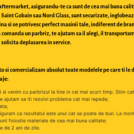
si aftermarket, asigurandu-te ca sunt de cea mai buna cali
Saint Gobain sau Nord Glass, sunt securizate, inglobeaz
na si se potrivesc perfect masinii tale, indiferent de bran
comanda un parbriz, te ajutam sa il alegi, il transportam
 solicita deplasarea in service.
o si comercializam absolut toate modelele pe care ti le d
aje:
si venim cu parbrizul la tine in cel mai scurt timp. Stim cat
 te ajutam sa iti rezolvi problema cat mai repede;
ata;
iguram ca rezultatul este unul cat se poate de bun. La mont
unt folosite materiale de cea mai buna calitate;
 de 2 ani de zile.