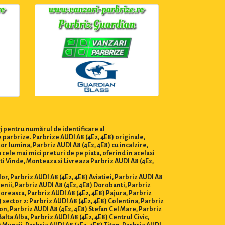
j pentru numărul de identificare al
 parbrize. Parbrize AUDI A8 (4E2, 4E8) originale,
or lumina, Parbriz AUDI A8 (4E2, 4E8) cu incalzire,
cele mai mici preturi de pe piata, oferind in acelasi
ti Vinde, Monteaza si Livreaza Parbriz AUDI A8 (4E2,
lor, Parbriz AUDI A8 (4E2, 4E8) Aviatiei, Parbriz AUDI A8
enii, Parbriz AUDI A8 (4E2, 4E8) Dorobanti, Parbriz
Floreasca, Parbriz AUDI A8 (4E2, 4E8) Pajura, Parbriz
 sector 2: Parbriz AUDI A8 (4E2, 4E8) Colentina, Parbriz
on, Parbriz AUDI A8 (4E2, 4E8) Stefan Cel Mare, Parbriz
alta Alba, Parbriz AUDI A8 (4E2, 4E8) Centrul Civic,