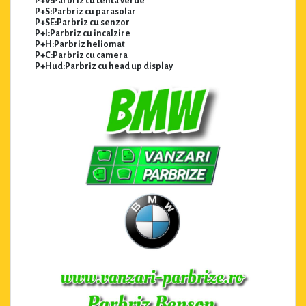
P+V:Parbriz cu tenta verde
P+S:Parbriz cu parasolar
P+SE:Parbriz cu senzor
P+I:Parbriz cu incalzire
P+H:Parbriz heliomat
P+C:Parbriz cu camera
P+Hud:Parbriz cu head up display