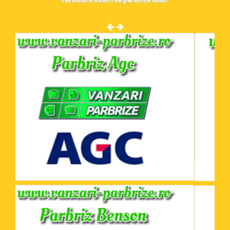
Furnizorii nostri de parbrize sunt :