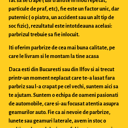
fac sa se crape ( usi trantite in mod repetat,
particule de praf, etc), fie este un factor unic, dar
puternic ( o piatra, un accident sau un alt tip de
soc fizic), rezultatul este intotdeauna acelasi:
parbrizul trebuie sa fie inlocuit.
Iti oferim parbrize de cea mai buna calitate, pe
care le livram si le montam la tine acasa
Daca esti din Bucuresti sau din Ilfov si ai trecut
printr-un moment neplacut care te-a lasat fara
parbriz sau l-a crapat pe cel vechi, suntem aici sa
te ajutam. Suntem o echipa de oameni pasionati
de automobile, care si-au focusat atentia asupra
geamurilor auto. Fie ca ai nevoie de parbrize,
lunete sau geamuri laterale, avem in stoc o