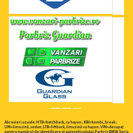
Abrevieri uzuale: HTB=hatchback, cu hayon ; KBI=kombi, break ;
LIM=limuzină, sedan; LTB=liftback, limuzină cu hayon; VIN=decupaj
pentru numărul de identificare al autovehiculului.Parbriz BMW Seria