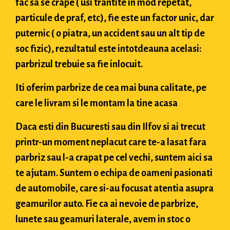
fac sa se crape ( usi trantite in mod repetat,
particule de praf, etc), fie este un factor unic, dar
puternic ( o piatra, un accident sau un alt tip de
soc fizic), rezultatul este intotdeauna acelasi:
parbrizul trebuie sa fie inlocuit.
Iti oferim parbrize de cea mai buna calitate, pe
care le livram si le montam la tine acasa
Daca esti din Bucuresti sau din Ilfov si ai trecut
printr-un moment neplacut care te-a lasat fara
parbriz sau l-a crapat pe cel vechi, suntem aici sa
te ajutam. Suntem o echipa de oameni pasionati
de automobile, care si-au focusat atentia asupra
geamurilor auto. Fie ca ai nevoie de parbrize,
lunete sau geamuri laterale, avem in stoc o