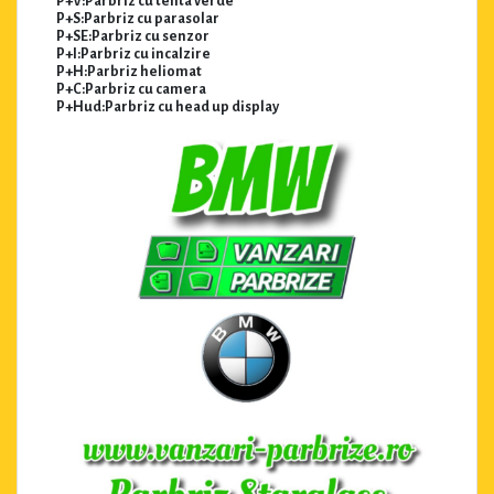
P+V:Parbriz cu tenta verde
P+S:Parbriz cu parasolar
P+SE:Parbriz cu senzor
P+I:Parbriz cu incalzire
P+H:Parbriz heliomat
P+C:Parbriz cu camera
P+Hud:Parbriz cu head up display