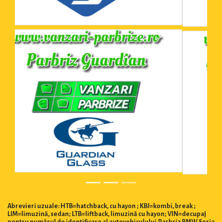
Abrevieri uzuale: HTB=hatchback, cu hayon ; KBI=kombi, break ;
LIM=limuzină, sedan; LTB=liftback, limuzină cu hayon; VIN=decupaj