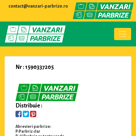
contact@vanzari-parbrize.ro
Nr : 1590337205
Distribuie :
Abrevieri parbrize:
P:Parbriz clar