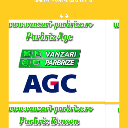
Furnizorii nostri de parbrize sunt :