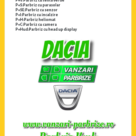
P+V:Parbriz cu tenta verde
P+S:Parbriz cu parasolar
P+SE:Parbriz cu senzor
P+I:Parbriz cu incalzire
P+H:Parbriz heliomat
P+C:Parbriz cu camera
P+Hud:Parbriz cu head up display