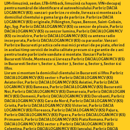
LIM=limuzină, sedan; LTB=liftback, limuzină cu hayon; VIN=decupaj
pentru numărul de identificare al autovehiculului.Parbriz DACIA
LOGAN MCV (KS). vanzari-parbrize.ro vinde, livreaza si monteaza la
domiciliul clientului o gama larga de parbrize. Parbrize DACIA
LOGAN MCV (KS) originale, Pilkington, Fuyao, Benson, Saint-Gobain,
Agc, Syg. Parbriz DACIA LOGAN MCV (KS) cu senzor de ploaie, Parbriz
DACIA LOGAN MCV (KS) cu senzor lumina, Parbriz DACIA LOGAN MCV
(KS) cu incalzire, Parbriz DACIA LOGAN MCV (KS) cu antena radio
incorporata, Parbriz DACIA LOGAN MCV (KS) cu parasolar. Vanzari
Parbrize Bucuresti practica cele mai mici preturi de pe piata, oferind
in acelasi timp servicii de inalta calitate precum si o garantie de 2 ani
pentru toate parbrizele vandute si montate. Vanzari Parbrize
Bucuresti Vinde, Monteaza si Livreaza Parbriz DACIA LOGAN MCV (KS)
in Bucuresti Sector 1, Sector 2, Sector 3, Sector 4, Sector 5, Sector 6 si
Ilfov.
Livram si montam la domiciliul clientului in Bucuresti si Ilfov. Parbriz
DACIA LOGAN MCV (KS) sector 1: Parbriz DACIA LOGAN MCV (KS)
Aviatorilor, Parbriz DACIA LOGAN MCV (KS) Aviatiei, Parbriz DACIA
LOGAN MCV (KS) Baneasa, Parbriz DACIA LOGAN MCV (KS) Bucurestii
Noi, Parbriz DACIA LOGAN MCV (KS) Damaroaia, Parbriz DACIA LOGAN
MCV (KS) Domenii, Parbriz DACIA LOGAN MCV (KS) Dorobanti, Parbriz
DACIA LOGAN MCV (KS) Gara de Nord, Parbriz DACIA LOGAN MCV (KS)
Grivita, Parbriz DACIA LOGAN MCV (KS) Victoriei, Parbriz DACIA
LOGAN MCV (KS) Floreasca, Parbriz DACIA LOGAN MCV (KS) Pajura,
Parbriz DACIA LOGAN MCV (KS) Pipera, Parbriz DACIA LOGAN MCV (KS)
Primaverii, Parbriz DACIA LOGAN MCV (KS) Piata Romana. Parbriz
DACIA LOGAN MCV (KS) sector 2: Parbriz DACIA LOGAN MCV (KS)
Colentina, Parbriz DACIA LOGAN MCV (KS) Iancului, Parbriz DACIA