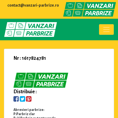
contact@vanzari-parbrize.ro
Nr : 1617824781
Distribuie :
Abrevieri parbrize:
P:Parbriz clar