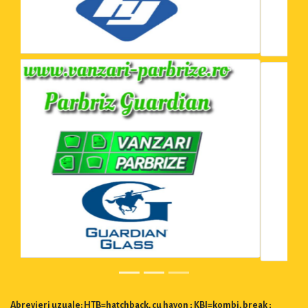
Abrevieri uzuale: HTB=hatchback, cu hayon ; KBI=kombi, break ;