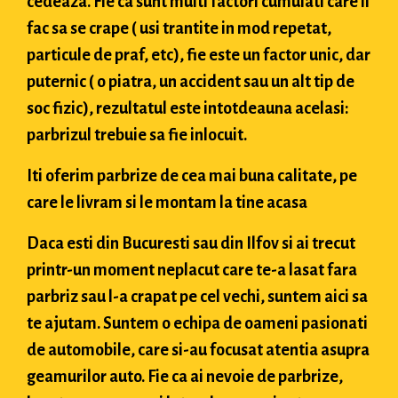
cedeaza. Fie ca sunt multi factori cumulati care il
fac sa se crape ( usi trantite in mod repetat,
particule de praf, etc), fie este un factor unic, dar
puternic ( o piatra, un accident sau un alt tip de
soc fizic), rezultatul este intotdeauna acelasi:
parbrizul trebuie sa fie inlocuit.
Iti oferim parbrize de cea mai buna calitate, pe
care le livram si le montam la tine acasa
Daca esti din Bucuresti sau din Ilfov si ai trecut
printr-un moment neplacut care te-a lasat fara
parbriz sau l-a crapat pe cel vechi, suntem aici sa
te ajutam. Suntem o echipa de oameni pasionati
de automobile, care si-au focusat atentia asupra
geamurilor auto. Fie ca ai nevoie de parbrize,