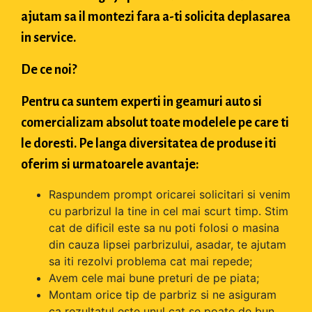
ajutam sa il montezi fara a-ti solicita deplasarea
in service.
De ce noi?
Pentru ca suntem experti in geamuri auto si
comercializam absolut toate modelele pe care ti
le doresti. Pe langa diversitatea de produse iti
oferim si urmatoarele avantaje:
Raspundem prompt oricarei solicitari si venim
cu parbrizul la tine in cel mai scurt timp. Stim
cat de dificil este sa nu poti folosi o masina
din cauza lipsei parbrizului, asadar, te ajutam
sa iti rezolvi problema cat mai repede;
Avem cele mai bune preturi de pe piata;
Montam orice tip de parbriz si ne asiguram
ca rezultatul este unul cat se poate de bun.