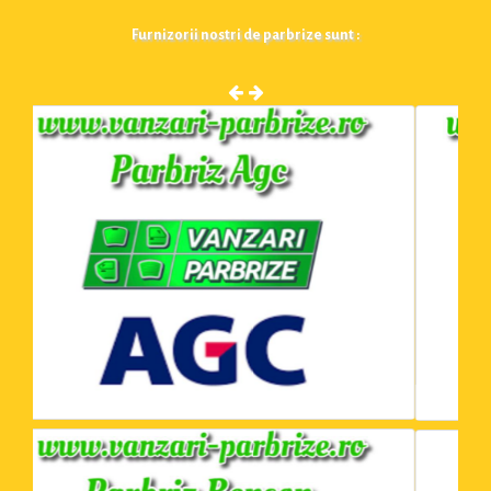
Furnizorii nostri de parbrize sunt :