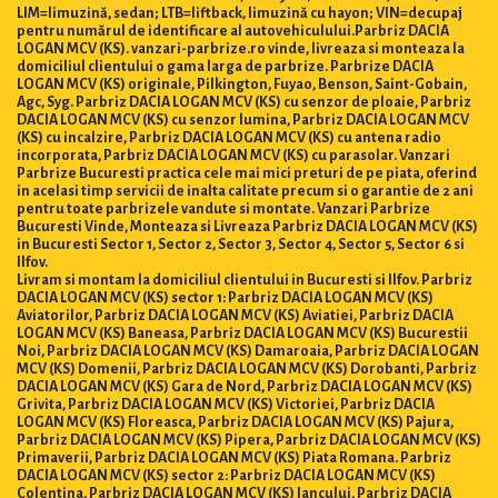
LIM=limuzină, sedan; LTB=liftback, limuzină cu hayon; VIN=decupaj
pentru numărul de identificare al autovehiculului.Parbriz DACIA
LOGAN MCV (KS). vanzari-parbrize.ro vinde, livreaza si monteaza la
domiciliul clientului o gama larga de parbrize. Parbrize DACIA
LOGAN MCV (KS) originale, Pilkington, Fuyao, Benson, Saint-Gobain,
Agc, Syg. Parbriz DACIA LOGAN MCV (KS) cu senzor de ploaie, Parbriz
DACIA LOGAN MCV (KS) cu senzor lumina, Parbriz DACIA LOGAN MCV
(KS) cu incalzire, Parbriz DACIA LOGAN MCV (KS) cu antena radio
incorporata, Parbriz DACIA LOGAN MCV (KS) cu parasolar. Vanzari
Parbrize Bucuresti practica cele mai mici preturi de pe piata, oferind
in acelasi timp servicii de inalta calitate precum si o garantie de 2 ani
pentru toate parbrizele vandute si montate. Vanzari Parbrize
Bucuresti Vinde, Monteaza si Livreaza Parbriz DACIA LOGAN MCV (KS)
in Bucuresti Sector 1, Sector 2, Sector 3, Sector 4, Sector 5, Sector 6 si
Ilfov.
Livram si montam la domiciliul clientului in Bucuresti si Ilfov. Parbriz
DACIA LOGAN MCV (KS) sector 1: Parbriz DACIA LOGAN MCV (KS)
Aviatorilor, Parbriz DACIA LOGAN MCV (KS) Aviatiei, Parbriz DACIA
LOGAN MCV (KS) Baneasa, Parbriz DACIA LOGAN MCV (KS) Bucurestii
Noi, Parbriz DACIA LOGAN MCV (KS) Damaroaia, Parbriz DACIA LOGAN
MCV (KS) Domenii, Parbriz DACIA LOGAN MCV (KS) Dorobanti, Parbriz
DACIA LOGAN MCV (KS) Gara de Nord, Parbriz DACIA LOGAN MCV (KS)
Grivita, Parbriz DACIA LOGAN MCV (KS) Victoriei, Parbriz DACIA
LOGAN MCV (KS) Floreasca, Parbriz DACIA LOGAN MCV (KS) Pajura,
Parbriz DACIA LOGAN MCV (KS) Pipera, Parbriz DACIA LOGAN MCV (KS)
Primaverii, Parbriz DACIA LOGAN MCV (KS) Piata Romana. Parbriz
DACIA LOGAN MCV (KS) sector 2: Parbriz DACIA LOGAN MCV (KS)
Colentina, Parbriz DACIA LOGAN MCV (KS) Iancului, Parbriz DACIA