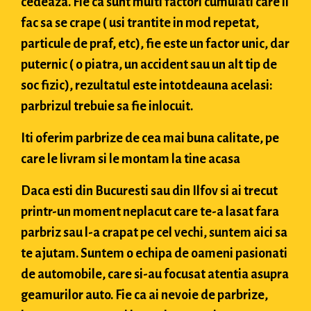
cedeaza. Fie ca sunt multi factori cumulati care il
fac sa se crape ( usi trantite in mod repetat,
particule de praf, etc), fie este un factor unic, dar
puternic ( o piatra, un accident sau un alt tip de
soc fizic), rezultatul este intotdeauna acelasi:
parbrizul trebuie sa fie inlocuit.
Iti oferim parbrize de cea mai buna calitate, pe
care le livram si le montam la tine acasa
Daca esti din Bucuresti sau din Ilfov si ai trecut
printr-un moment neplacut care te-a lasat fara
parbriz sau l-a crapat pe cel vechi, suntem aici sa
te ajutam. Suntem o echipa de oameni pasionati
de automobile, care si-au focusat atentia asupra
geamurilor auto. Fie ca ai nevoie de parbrize,