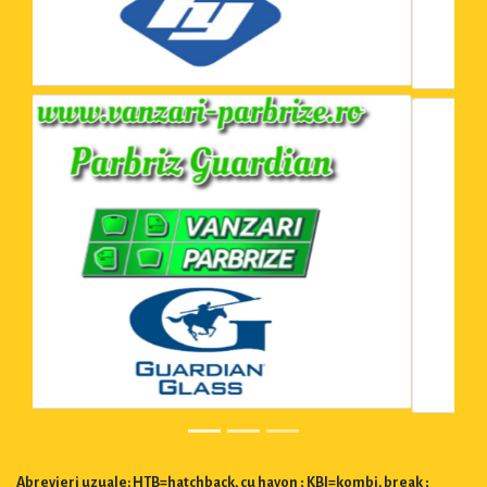
Abrevieri uzuale: HTB=hatchback, cu hayon ; KBI=kombi, break ;