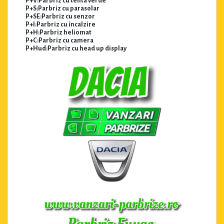
P+V:Parbriz cu tenta verde
P+S:Parbriz cu parasolar
P+SE:Parbriz cu senzor
P+I:Parbriz cu incalzire
P+H:Parbriz heliomat
P+C:Parbriz cu camera
P+Hud:Parbriz cu head up display