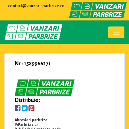
contact@vanzari-parbrize.ro
Nr : 1589966271
Distribuie :
Abrevieri parbrize:
P:Parbriz clar