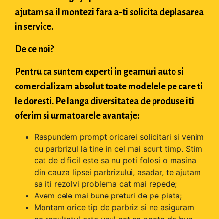
ajutam sa il montezi fara a-ti solicita deplasarea
in service.
De ce noi?
Pentru ca suntem experti in geamuri auto si
comercializam absolut toate modelele pe care ti
le doresti. Pe langa diversitatea de produse iti
oferim si urmatoarele avantaje:
Raspundem prompt oricarei solicitari si venim
cu parbrizul la tine in cel mai scurt timp. Stim
cat de dificil este sa nu poti folosi o masina
din cauza lipsei parbrizului, asadar, te ajutam
sa iti rezolvi problema cat mai repede;
Avem cele mai bune preturi de pe piata;
Montam orice tip de parbriz si ne asiguram
ca rezultatul este unul cat se poate de bun.