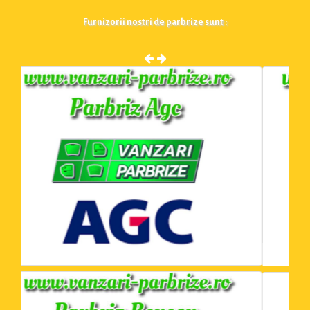
Furnizorii nostri de parbrize sunt :